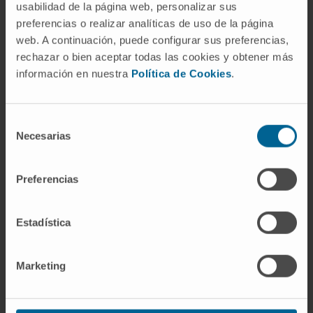
usabilidad de la página web, personalizar sus
preferencias o realizar analíticas de uso de la página
web. A continuación, puede configurar sus preferencias,
rechazar o bien aceptar todas las cookies y obtener más
información en nuestra
Política de Cookies
.
Selección
Necesarias
de
¿Por qué en la Clínica?
consentimiento
Preferencias
Atención integral del niño.
Profesionales expertos en las distintas áreas para
un mejor diagnóstico y tratamiento.
Estadística
Dotados con la última tecnología para la atención
del recién nacido.
Marketing
Nuestro Departamento de Pediatría