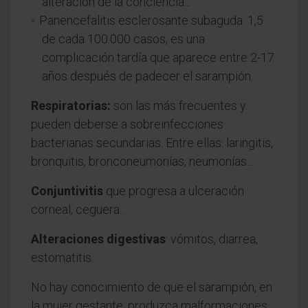
alteración de la conciencia...
Panencefalitis esclerosante subaguda: 1,5
de cada 100.000 casos, es una
complicación tardía que aparece entre 2-17
años después de padecer el sarampión.
Respiratorias:
son las más frecuentes y
pueden deberse a sobreinfecciones
bacterianas secundarias. Entre ellas: laringitis,
bronquitis, bronconeumonías, neumonías...
Conjuntivitis
que progresa a ulceración
corneal, ceguera...
Alteraciones digestivas
: vómitos, diarrea,
estomatitis.
No hay conocimiento de que el sarampión, en
la mujer gestante, produzca malformaciones