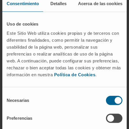
Consentimiento
Detalles
Acerca de las cookies
Actividad
Uso de cookies
En docencia
Este Sitio Web utiliza cookies propias y de terceros con
Profesora clínica asociada en la asignatura
diferentes finalidades, como permitir la navegación y
de Pediatría en Facultad de Medicina de la
usabilidad de la página web, personalizar sus
Universidad de Navarra y co-coordinadora
preferencias o realizar analíticas de uso de la página
web. A continuación, puede configurar sus preferencias,
de la misma. Docente en los Seminarios de
rechazar o bien aceptar todas las cookies y obtener más
Medicina.
información en nuestra
Política de Cookies
.
En investigación
En la actualidad investigadora de 5 ensayos
Selección
clínicos del ámbito de la hematología y
Necesarias
de
oncología pediátrica.
consentimiento
Autora de 26 artículos en revistas
Preferencias
Nacionales e Internacionales de Pediatría,
Oncología y Hematología Pediátrica.