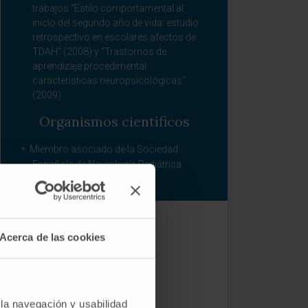
trabajos “Estilo comportamental al
inicio del segundo año de vida: estudio
retrospectivo en escolares afectos de
TDAH” (2008) y “Trastornos de
aprendizaje procedimental:
características neuropsicológicas”
(2009).
Organismos científicos
Miembro asociado de la Sociedad
Española de Neurología Pediátrica
(SENEP).
Acerca de las cookies
 la navegación y usabilidad