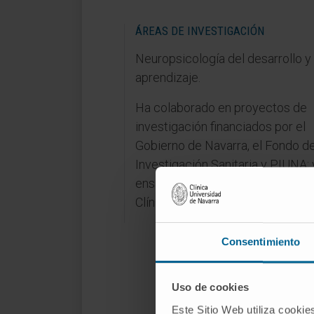
ÁREAS DE INVESTIGACIÓN
Neuropsicología del desarrollo y
aprendizaje.
Ha colaborado en proyectos de
investigación financiados por el
Gobierno de Navarra, el Fondo d
Investigación Sanitaria y PIUNA; 
ensayos clínicos desarrollados e
Clínica Universidad de Navarra.
Consentimiento
Uso de cookies
Este Sitio Web utiliza cookie