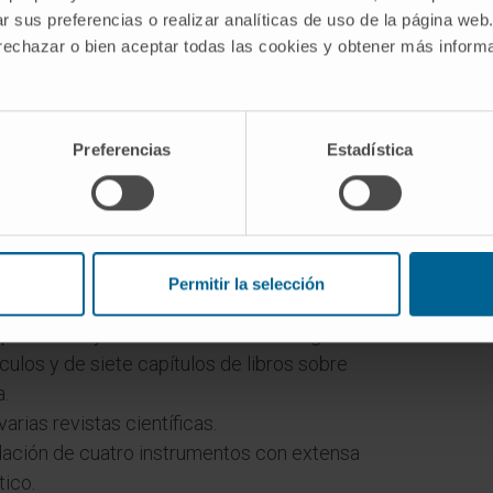
r sus preferencias o realizar analíticas de uso de la página web
 rechazar o bien aceptar todas las cookies y obtener más infor
de Psicología y Educación de la Universidad de
a actualidad en los Grados de Pedagogía y
Preferencias
Estadística
de Educación primaria; y en el Máster en
a.
CA como Profesor contratado doctor.
Permitir la selección
 ponencias y comunicaciones en congresos.
culos y de siete capítulos de libros sobre
a.
rias revistas científicas.
dación de cuatro instrumentos con extensa
tico.