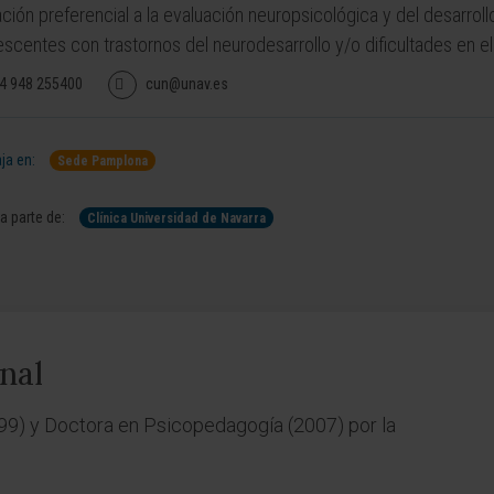
ción preferencial a la evaluación neuropsicológica y del desarrollo
escentes con trastornos del neurodesarrollo y/o dificultades en el
4 948 255400
cun@unav.es
ja en:
Sede Pamplona
 parte de:
Clínica Universidad de Navarra
nal
9) y Doctora en Psicopedagogía (2007) por la