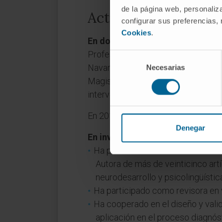
de la página web, personaliza
Actividad
configurar sus preferencias,
Cookies
.
En docencia
Profesora asociada de la Facultad 
Selección
Navarra desde el año 2007 hasta l
Necesarias
de
consentimiento
Magisterio de Educación infantil y 
intervención educativa y psicológic
En 2015 fue acreditada por la ANE
Denegar
En investigación
Ha presentado más de cincuenta
Autora de más de veinticinco artí
neurodesarrollo y psicolingüístic
Ha participado como revisora en va
Ha cooperado en el diseño y vali
aplicación en el proceso diagnós