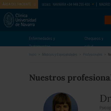
ÁREA DEL PACIENTE
NAVARRA
+34 948 255 400
MADRID
SEDES:
Enfermedades y
Chequeos y
Tratamientos
salud
Inicio
>
Médicos y Especialidades
>
Profesionales
>
Ne
Nuestros profesiona
Dr
Psicop