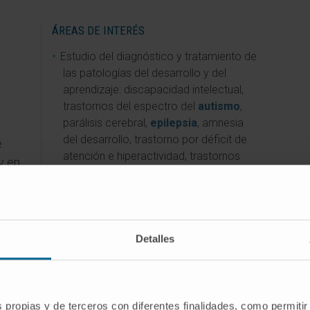
ÁREAS DE INTERÉS
Estudio del diagnóstico y tratamiento de
las patologías del desarrollo y del
aprendizaje: discapacidad intelectual,
trastornos del espectro del
autismo
,
parálisis cerebral,
epilepsia
, amnesia
del desarrollo, trastorno por déficit de
e
atención e hiperactividad, trastornos
y en
específicos de lenguaje, trastorno de
n la
aprendizaje procedimental y dislexia.
Detalles
s propias y de terceros con diferentes finalidades, como permitir