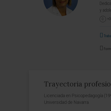
Dedica
y adol
+3
Traba
Forma
Trayectoria profesio
Licenciada en Psicopedagogía (199
Universidad de Navarra.