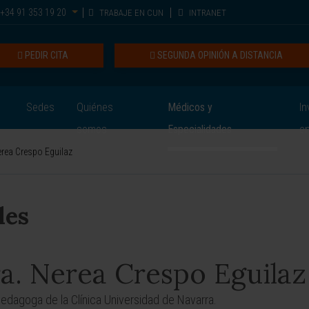
+34 91 353 19 20
TRABAJE EN CUN
INTRANET
PEDIR CITA
SEGUNDA OPINIÓN A DISTANCIA
Sedes
Quiénes
Médicos y
In
somos
Especialidades
e
rea Crespo Eguilaz
les
a. Nerea Crespo Eguilaz
edagoga de la Clínica Universidad de Navarra.