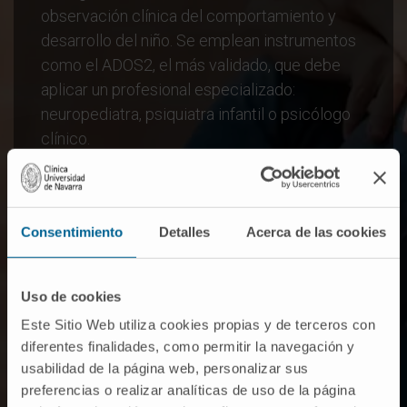
observación clínica del comportamiento y
desarrollo del niño. Se emplean instrumentos
como el ADOS2, el más validado, que debe
aplicar un profesional especializado:
neuropediatra, psiquiatra infantil o psicólogo
clínico.
Se siguen criterios de manuales como el
DSM-5, que exige síntomas en interacción
social, comunicación y conductas repetitivas,
Consentimiento
Detalles
Acerca de las cookies
considerando la edad. También se
recomiendan pruebas auditivas, visuales,
Uso de cookies
neurológicas y de biología molecular para
descartar otras condiciones.
Este Sitio Web utiliza cookies propias y de terceros con
diferentes finalidades, como permitir la navegación y
usabilidad de la página web, personalizar sus
preferencias o realizar analíticas de uso de la página