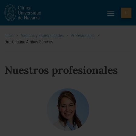
Inicio
>
Médicos y Especialidades
>
Profesionales
>
Dra. Cristina Arribas Sánchez
Nuestros profesionales