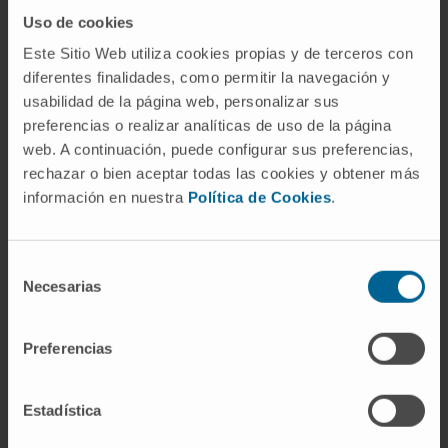
del departamento de Pediatría de la
Uso de cookies
Facultad de Medicina. Hospital Gregorio
Este Sitio Web utiliza cookies propias y de terceros con
Marañón. Universidad Complutense de
diferentes finalidades, como permitir la navegación y
usabilidad de la página web, personalizar sus
Madrid. Curso académico 2014/2015 y
preferencias o realizar analíticas de uso de la página
2015/2016.
web. A continuación, puede configurar sus preferencias,
Docente del Máster de Pediatría en
rechazar o bien aceptar todas las cookies y obtener más
Atención Primaria. Universidad CEU
información en nuestra
Política de Cookies
.
Cardenal Herrera. Curso académico 2014-
2015.
Médico colaborador de docencia práctica
Selección
Necesarias
de
en la asignatura Anatomía y Fisiología. Grado
consentimiento
de Ingeniería Biomédica. Hospital Gregorio
Marañón. Universidad Carlos III de Madrid.
Preferencias
Curso académico 2015-2016.
Instructora en reanimación cardiopulmonar
Estadística
neonatal acreditada por la Sociedad