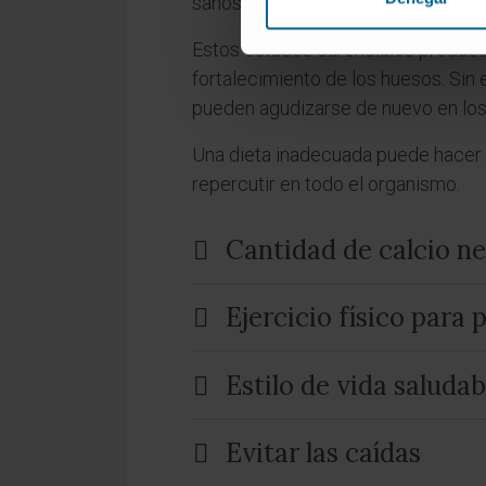
sanos puede dar lugar al desarroll
Estos estados carenciales produce
fortalecimiento de los huesos. Sin
pueden agudizarse de nuevo en los 
Una dieta inadecuada puede hacer m
repercutir en todo el organismo.
Cantidad de calcio ne
Ejercicio físico para 
Estilo de vida saludab
Evitar las caídas