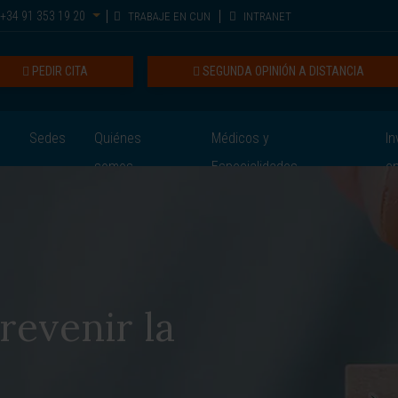
+34 91 353 19 20
TRABAJE EN CUN
INTRANET
PEDIR CITA
SEGUNDA OPINIÓN A DISTANCIA
Sedes
Quiénes
Médicos y
In
somos
Especialidades
e
revenir la