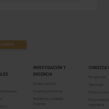
SCRIBIRSE
INVESTIGACIÓN Y
CONOZCA L
ALES
DOCENCIA
Por qué venir
Ensayos clínicos
Tecnología
rofesionales
Docencia y formación
Premios y rec
os
Residentes y Unidades
Responsabilida
Docentes
corporativa
otros