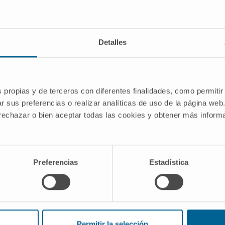
eos.
en los productos lácteos, frutos secos y
Detalles
antidad adecuada de calcio, deben
has ocasiones se asocia la administración
s propias y de terceros con diferentes finalidades, como permitir
orción y utilización del calcio.
r sus preferencias o realizar analíticas de uso de la página web
sición al sol es fundamental para conseguir
 rechazar o bien aceptar todas las cookies y obtener más infor
res, puede ser suficiente con treinta
Preferencias
Estadística
erales y vitaminas puede predisponer a
esos.
a infantil la presencia de un desayuno
os elementos de la dieta por otros menos
Permitir la selección