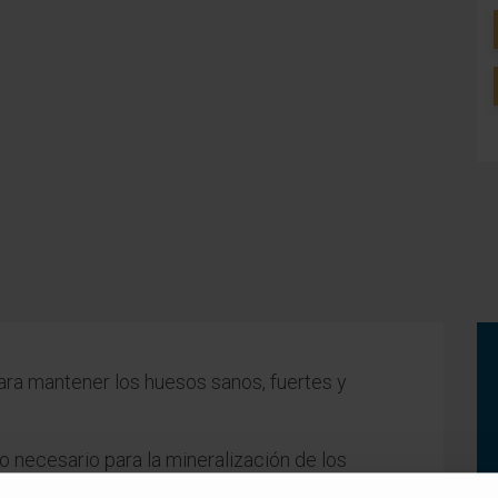
ra mantener los huesos sanos, fuertes y
o necesario para la mineralización de los
limentación sana y equilibrada en la que