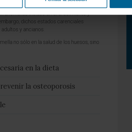
o de estados carenciales.
n anomalías incluso en el crecimiento y
 embargo, dichos estados carenciales
adultos y ancianos.
ella no sólo en la salud de los huesos, sino
cesaria en la dieta
prevenir la osteoporosis
le