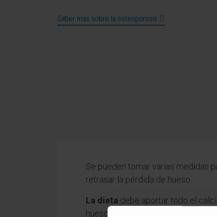
Saber más sobre la osteoporosis
Se pueden tomar varias medidas pa
retrasar la pérdida de hueso.
La dieta
debe aportar todo el calci
huesos. Esto supone mantener una a