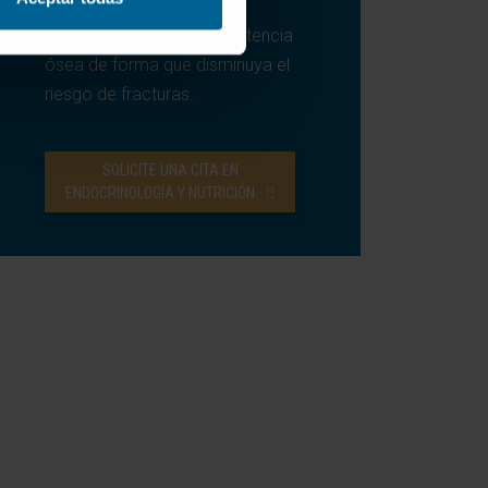
cuenta que el objetivo es
conseguir una mayor resistencia
ósea de forma que disminuya el
riesgo de fracturas.
SOLICITE UNA CITA EN
ENDOCRINOLOGÍA Y NUTRICIÓN