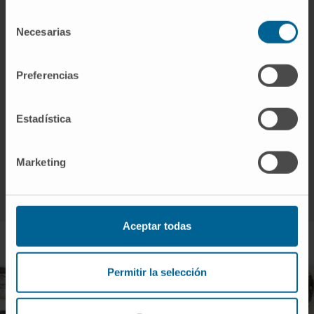
Hidrolizados: caseína, proteína de la leche,
Selección
proteína, suero lácteo, proteína del suero lácteo.
Necesarias
de
Lactoalbúmina, fosfato de lactoalbúmina.
consentimiento
Lactoglobulina.
Preferencias
Suero lácteo (sin lactosa, desmineralizado,
concentrado de proteína).
Estadística
SOLICITE UNA CITA EN ALERGOLOGÍA
Marketing
Aceptar todas
Permitir la selección
¿Sabe que se puede superar