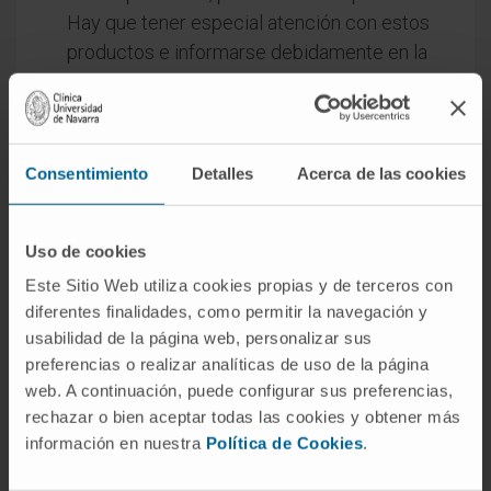
Hay que tener especial atención con estos
productos e informarse debidamente en la
panadería de consumo habitual.
Consentimiento
Detalles
Acerca de las cookies
Lectura de etiquetas
Uso de cookies
Asegúrese de evitar los alimentos que contengan
Este Sitio Web utiliza cookies propias y de terceros con
cualquiera de los siguientes ingredientes:
diferentes finalidades, como permitir la navegación y
usabilidad de la página web, personalizar sus
Leche.
preferencias o realizar analíticas de uso de la página
Aromatizante de mantequilla artificial.
web. A continuación, puede configurar sus preferencias,
Grasa de mantequilla.
rechazar o bien aceptar todas las cookies y obtener más
Caseína.
información en nuestra
Política de Cookies
.
Caseinatos: amonio, calcio (E-4511), magnesio,
potasio, sodio (E-4512).