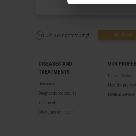
Join our community!
SUBSCRIBE
DISEASES AND
OUR PROFE
TREATMENTS
Cancer Center
Diseases
Meet the profes
Diagnostic procedures
Medical Services
Treatments
Check-ups and health