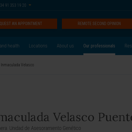
34 91 353 19 20
QUEST AN APPOINTMENT
REMOTE SECOND OPINION
and health
Locations
About us
Our professionals
Res
Inmaculada Velasco
maculada Velasco Puent
era. Unidad de Asesoramiento Genético