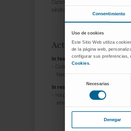
Curso de Cáncer Hereditario, 13ª E
síndromes de alta prevalencia. SE
Consentimiento
Uso de cookies
Este Sitio Web utiliza cookie
Activity
de la página web, personaliza
configurar sus preferencias,
In teaching
Cookies
.
Colaboradora docente en el Mást
Neurología y Neurocirugía. Clínic
Selección
Necesarias
de
In research
consentimiento
Ha presentado varias comunicaci
internacionales.
Denegar