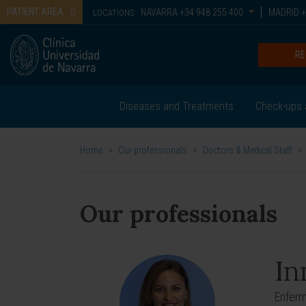
PATIENT AREA
NAVARRA
+34 948 255 400
MADRID
+
LOCATIONS:
RE
Diseases and Treatments
Check-ups 
Home
>
Our professionals
>
Doctors & Medical Staff
>
Our professionals
In
Enferm