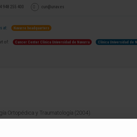
4 948 255 400
cun@unav.es
 at:
Navarre headquarters
rt of:
Cancer Center Clínica Universidad de Navarra
Clínica Universidad de 
gía Ortopédica y Traumatología (2004).