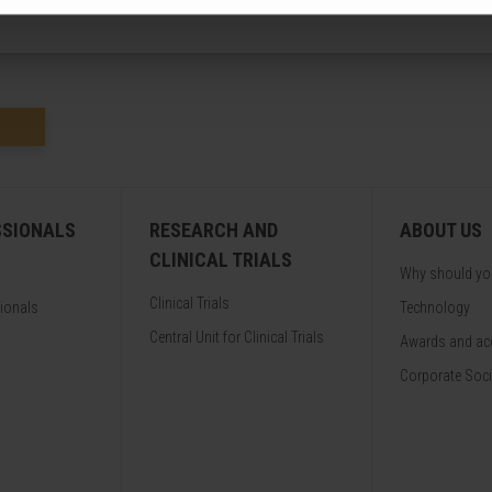
SSIONALS
RESEARCH AND
ABOUT US
CLINICAL TRIALS
Why should y
Clinical Trials
sionals
Technology
Central Unit for Clinical Trials
Awards and acc
Corporate Soci