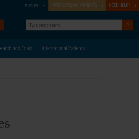
INTERNATIONAL PATIENTS
NEED HELP?
ENGLISH
earch and Trials
International Patients
es