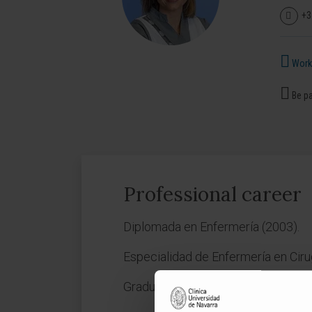
+3
Works
Be pa
Professional career
Diplomada en Enfermería (2003).
Especialidad de Enfermería en Ciru
Graduada en Enfermería (2013).