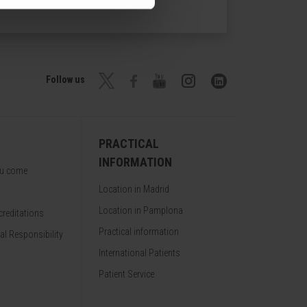
Follow us
PRACTICAL
INFORMATION
ou come
Location in Madrid
Location in Pamplona
reditations
Practical information
al Responsibility
International Patients
Patient Service