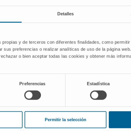
dición. Fundamentos en cáncer hereditario y
OM. Enero-diciembre 2024.
Detalles
s propias y de terceros con diferentes finalidades, como permitir
r sus preferencias o realizar analíticas de uso de la página web
 rechazar o bien aceptar todas las cookies y obtener más infor
er de Enfermería Médico Quirúrgica. Área:
a Universidad de Navarra. 2018- actualidad.
Preferencias
Estadística
ones orales y escritas en congresos nacionales e
Permitir la selección