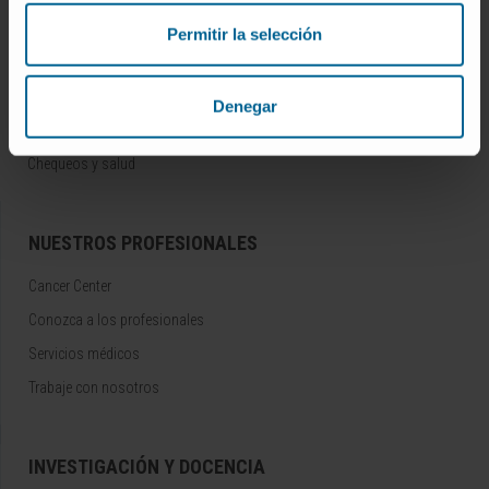
Enfermedades
Permitir la selección
Pruebas diagnósticas
Tratamientos
Denegar
Cuidados en casa
Chequeos y salud
NUESTROS PROFESIONALES
Cancer Center
Conozca a los profesionales
Servicios médicos
Trabaje con nosotros
INVESTIGACIÓN Y DOCENCIA