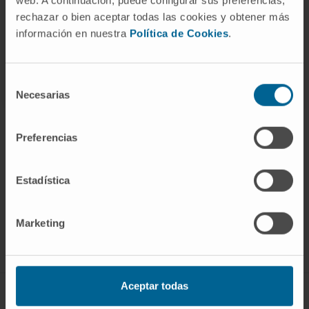
Organismos científicos
rechazar o bien aceptar todas las cookies y obtener más
información en nuestra
Política de Cookies
.
Miembro asociado de la Sociedad Española
de Oncología Médica.
Selección
Necesarias
de
consentimiento
Preferencias
¡Únete a nuestra comunidad!
Estadística
SUSCRIBIRSE
Marketing
Síguenos
Aceptar todas
ENFERMEDADES Y TRATAMIENTOS