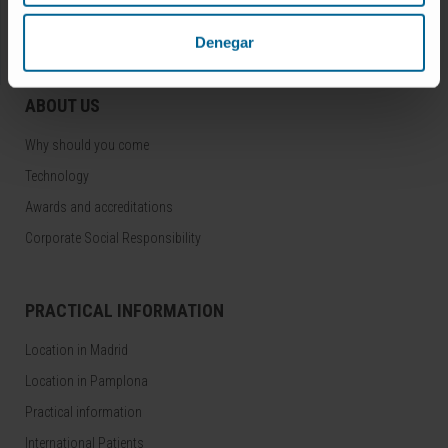
Clinical Trials
Central Unit for Clinical Trials
Denegar
ABOUT US
Why should you come
Technology
Awards and accreditations
Corporate Social Responsibility
PRACTICAL INFORMATION
Location in Madrid
Location in Pamplona
Practical information
International Patients