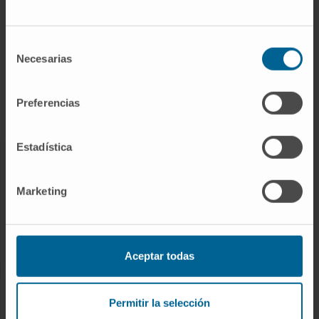
DISEASES AND TREATMENTS
Selección
Diseases
Necesarias
de
Diagnostic procedures
consentimiento
Treatments
Preferencias
Check-ups and health
Estadística
OUR PROFESSIONALS
Marketing
Cancer Center
Meet the professionals
Medical Services
Aceptar todas
RESEARCH AND CLINICAL TRIALS
Permitir la selección