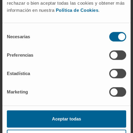
rechazar o bien aceptar todas las cookies y obtener más
Suivez-nous
información en nuestra
Política de Cookies
.
MALADIES ET TRAITEMENTS
Selección
Necesarias
de
Maladies
consentimiento
Examens diagnostiques
Preferencias
Traitements
Bilans de santé
Estadística
NOS PROFESSIONNELS
Marketing
Centre du cancer
Rencontrez nos professionnels
Aceptar todas
Services médicaux