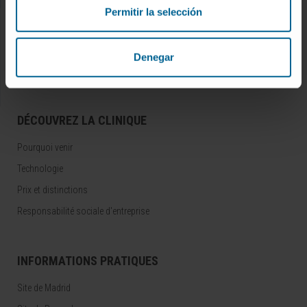
Permitir la selección
RECHERCHE ET ESSAIS CLINIQUES
Essais cliniques
Denegar
Unité centrale des essais cliniques
DÉCOUVREZ LA CLINIQUE
Pourquoi venir
Technologie
Prix et distinctions
Responsabilité sociale d'entreprise
INFORMATIONS PRATIQUES
Site de Madrid