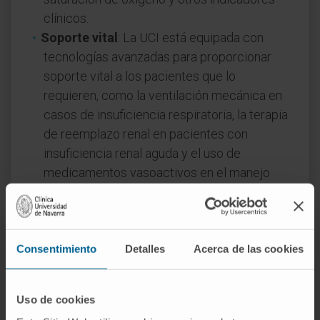
clínicos.
Soporte vital
: La UCI está equipada con
tecnologías avanzadas para proporcionar
soporte vital a los pacientes que lo
requieren, como la ventilación mecánica en
casos de insuficiencia respiratoria, la terapia
de reemplazo renal en pacientes con
insuficiencia renal aguda y el uso de
medicamentos vasoactivos en el manejo
del shock, entre otros tratamientos.
Intervenciones y procedimientos
especializados
: En la UCI, se llevan a cabo
procedimientos y técnicas invasivas que
Consentimiento
Detalles
Acerca de las cookies
requieren de un alto grado de
especialización y experiencia, como la
Uso de cookies
inserción de catéteres venosos centrales, la