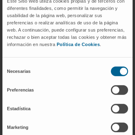
Este Sitio Web utiliza cookies propias y de terceros con
intubación endotraqueal, la colocación de
diferentes finalidades, como permitir la navegación y
marcapasos temporales y la realización de
usabilidad de la página web, personalizar sus
broncoscopias, por mencionar algunos
preferencias o realizar analíticas de uso de la página
ejemplos.
web. A continuación, puede configurar sus preferencias,
Coordinación y comunicación
: El equipo
rechazar o bien aceptar todas las cookies y obtener más
de la UCI trabaja en estrecha colaboración
información en nuestra
Política de Cookies
.
con otros especialistas y servicios del
hospital para garantizar una atención
Selección
médica coordinada y de alta calidad.
Necesarias
de
Además, la comunicación con los familiares
consentimiento
de los pacientes es esencial para
Preferencias
mantenerlos informados sobre la evolución
clínica y las decisiones terapéuticas.
Estadística
© Clínica Universidad de Navarra 2023
Marketing