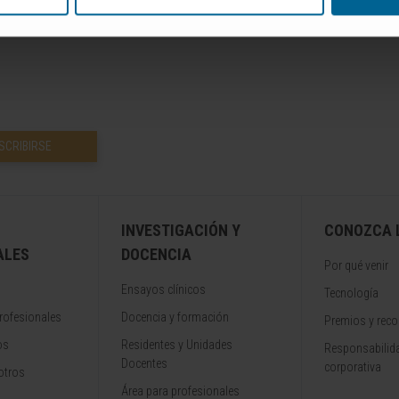
versidad de Navarra no se responsabiliza por el uso inapropiado o la in
SCRIBIRSE
INVESTIGACIÓN Y
CONOZCA L
ALES
DOCENCIA
Por qué venir
Ensayos clínicos
Tecnología
rofesionales
Docencia y formación
Premios y rec
os
Residentes y Unidades
Responsabilida
Docentes
corporativa
otros
Área para profesionales