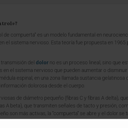
ntrol»?
ntrol de compuerta" es un modelo fundamental en neurocie
 en el sistema nervioso. Esta teoría fue propuesta en 1965
la transmisión del
dolor
no es un proceso lineal, sino que es
s en el sistema nervioso que pueden aumentar o disminuir 
médula espinal, en una zona llamada sustancia gelatinosa 
n información dolorosa desde el cuerpo.
rviosas de diámetro pequeño (fibras C y fibras A delta), que
ras A beta), que transmiten señales de tacto y presión, co
eño son más activas, la "compuerta" se abre y el dolor se 
grande son más activas, pueden cerrar la "compuerta" y dis