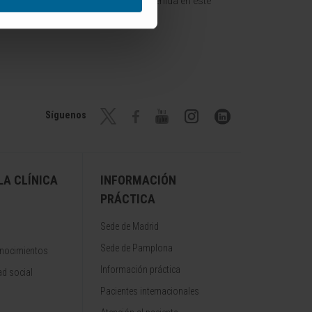
terpretación de la información contenida en este
Síguenos
A CLÍNICA
INFORMACIÓN
PRÁCTICA
Sede de Madrid
Sede de Pamplona
onocimientos
Información práctica
d social
Pacientes internacionales