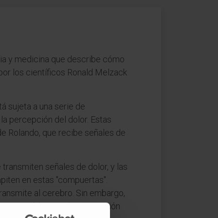
ncia y medicina que describe cómo
 por los científicos Ronald Melzack
tá sujeta a una serie de
la percepción del dolor. Estas
de Rolando, que recibe señales de
 transmiten señales de dolor, y las
mpiten en estas "compuertas".
transmite al cerebro. Sin embargo,
minuir o bloquear la transmisión