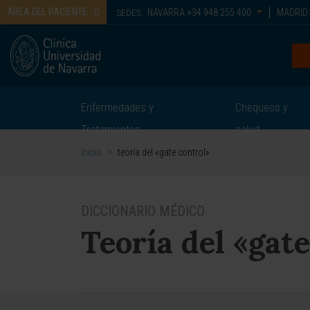
ÁREA DEL PACIENTE
NAVARRA
+34 948 255 400
MADRID
SEDES:
Enfermedades y
Chequeos y
Tratamientos
salud
Inicio
>
teoría del «gate control»
DICCIONARIO MÉDICO
Teoría del «gat