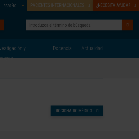
PACIENTES INTERNACIONALES
¿NECESITA AYUDA?
ESPAÑOL
vestigación y
Docencia
Actualidad
nsayos
DICCIONARIO MÉDICO