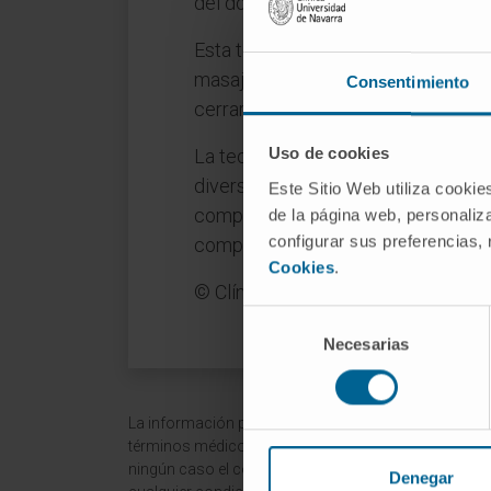
del dolor.
Esta teoría proporciona una explic
masaje y la aplicación de hielo pue
Consentimiento
cerrar la "compuerta" y disminuir la
Uso de cookies
La teoría del "gate control" ha sido
diversas modalidades de tratamient
Este Sitio Web utiliza cookie
compleja y está influenciada por m
de la página web, personaliza
configurar sus preferencias,
completamente cubiertos por la teor
Cookies
.
© Clínica Universidad de Navarra 
Selección
Necesarias
de
consentimiento
La información proporcionada en este Diccionario Mé
términos médicos y no debe ser utilizada como fuen
ningún caso el consejo, diagnóstico, tratamiento o 
Denegar