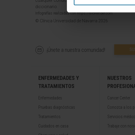
cualquier condición o síntoma médico. La Clínica Uni
diccionario.
Infografías realizadas con https://BioRender.com
© Clínica Universidad de Navarra 2026
¡Únete a nuestra comunidad!
SU
ENFERMEDADES Y
NUESTROS
TRATAMIENTOS
PROFESION
Enfermedades
Cancer Center
Pruebas diagnósticas
Conozca a los p
Tratamientos
Servicios médic
Cuidados en casa
Trabaje con nos