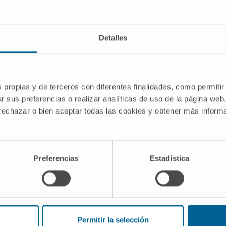
ación para por qué técnicas como la estimulación eléctrica
den aliviar el dolor. Estas técnicas estimulan las fibras d
Detalles
 percepción del dolor.
 fundamental en la comprensión de la experiencia del dolor y
o del dolor. Sin embargo, también es importante menciona
s propias y de terceros con diferentes finalidades, como permitir
uchos otros factores, incluyendo aspectos emocionales y 
r sus preferencias o realizar analíticas de uso de la página web
 rechazar o bien aceptar todas las cookies y obtener más infor
ía del "gate control".
2023
Preferencias
Estadística
dico de la Clínica Universidad de Navarra tiene como objetivo principal
te única para tomar decisiones relacionadas con la salud. Esta informa
recomendaciones de profesionales de la salud. Siempre es esencial consu
Permitir la selección