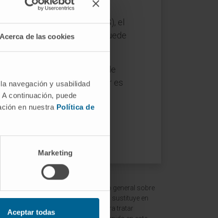
 nerviosa transcutánea (TENS), el
e diámetro más grande, lo que puede
Acerca de las cookies
 ha influido en el desarrollo de
r que la experiencia del dolor es
 la navegación y usabilidad
cognitivos, que no están
. A continuación, puede
mación en nuestra
Política de
Marketing
 ofrecer un contexto y entendimiento general sobre
ción es meramente informativa y no sustituye en
ltar a un médico o especialista para tratar
Aceptar todas