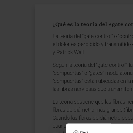
¿Qué es la teoría del «gate co
La teoría del "gate control" o "co
el dolor es percibido y transmitido
y Patrick Wall.
Según la teoría del "gate control", 
"compuertas" o "gates" modulatoria
"compuertas" están ubicadas en la 
las fibras nerviosas que transmite
La teoría sostiene que las fibras ne
fibras de diámetro más grande (fib
Cuando las fibras de diámetro pequ
cuando las fibras de diámetro más 