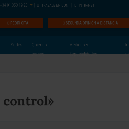
+34 91 353 19 20
TRABAJE EN CUN
INTRANET
PEDIR CITA
SEGUNDA OPINIÓN A DISTANCIA
Sedes
Quiénes
Médicos y
In
somos
Especialidades
e
e control»