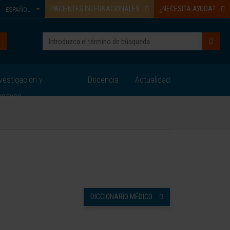
PACIENTES INTERNACIONALES
¿NECESITA AYUDA?
ESPAÑOL
vestigación y
Docencia
Actualidad
nsayos
DICCIONARIO MÉDICO