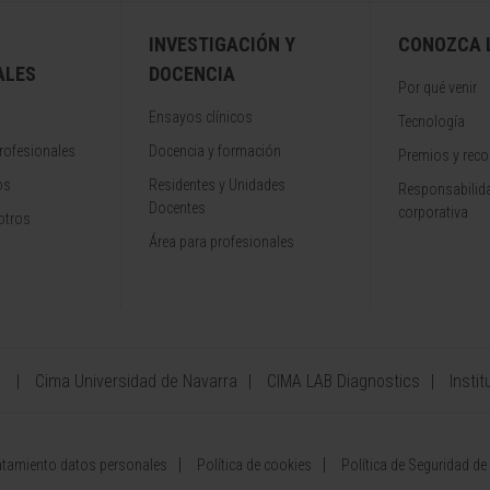
INVESTIGACIÓN Y
CONOZCA L
ALES
DOCENCIA
Por qué venir
Ensayos clínicos
Tecnología
rofesionales
Docencia y formación
Premios y rec
os
Residentes y Unidades
Responsabilida
Docentes
corporativa
otros
Área para profesionales
a
Cima Universidad de Navarra
CIMA LAB Diagnostics
Instit
atamiento datos personales
Política de cookies
Política de Seguridad de