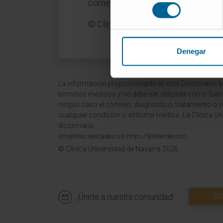
comenzar a practicar la técnica.
consentimiento
© Clínica Universidad de Navarra 
Denegar
La información proporcionada en este Diccionario Mé
términos médicos y no debe ser utilizada como fuen
ningún caso el consejo, diagnóstico, tratamiento o 
cualquier condición o síntoma médico. La Clínica Uni
diccionario.
Infografías realizadas con https://BioRender.com
© Clínica Universidad de Navarra 2026
¡Únete a nuestra comunidad!
SU