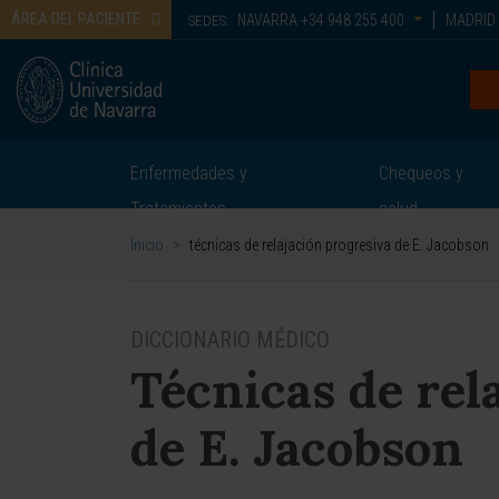
ÁREA DEL PACIENTE
NAVARRA
+34 948 255 400
MADRID
SEDES:
Enfermedades y
Chequeos y
Tratamientos
salud
Inicio
>
técnicas de relajación progresiva de E. Jacobson
DICCIONARIO MÉDICO
Técnicas de rel
de E. Jacobson