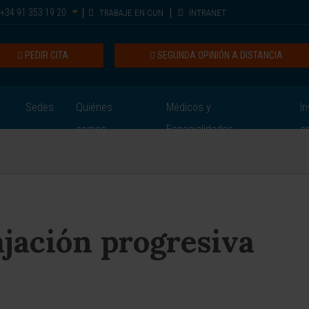
+34 91 353 19 20
TRABAJE EN CUN
INTRANET
PEDIR CITA
SEGUNDA OPINIÓN A DISTANCIA
Sedes
Quiénes
Médicos y
In
somos
Especialidades
e
ajación progresiva