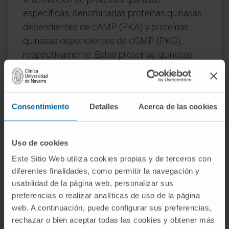
específicas, denominadas proteínas quinasas
dependientes de cAMP (PKA) y proteínas
quinasas dependientes de cGMP (PKG),
respectivamente. Estas proteínas quinasas
fosforilan proteínas diana específicas,
desencadenando una cascada de eventos
que resultan en cambios en la función celular.
Consentimiento
Detalles
Acerca de las cookies
Los inositoles trifosfatos (IP3) y el
diacilglicerol (DAG) son segundos mensajeros
Uso de cookies
que se generan a través de la escisión de un
fosfolípido de membrana, el fosfatidilinositol
Este Sitio Web utiliza cookies propias y de terceros con
diferentes finalidades, como permitir la navegación y
4,5-bifosfato (PIP2), por una enzima llamada
usabilidad de la página web, personalizar sus
fosfolipasa C. El IP3 actúa liberando calcio
preferencias o realizar analíticas de uso de la página
desde el retículo endoplásmico, mientras que
web. A continuación, puede configurar sus preferencias,
el DAG activa la proteína quinasa C, una
rechazar o bien aceptar todas las cookies y obtener más
enzima que fosforila proteínas diana