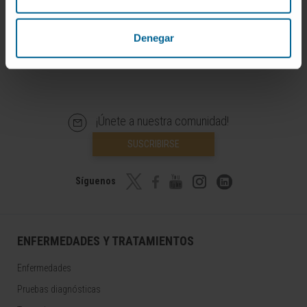
Infografías realizadas con https://BioRender.com
© Clínica Universidad de Navarra 2026
Denegar
¡Únete a nuestra comunidad!
SUSCRIBIRSE
Síguenos
ENFERMEDADES Y TRATAMIENTOS
Enfermedades
Pruebas diagnósticas