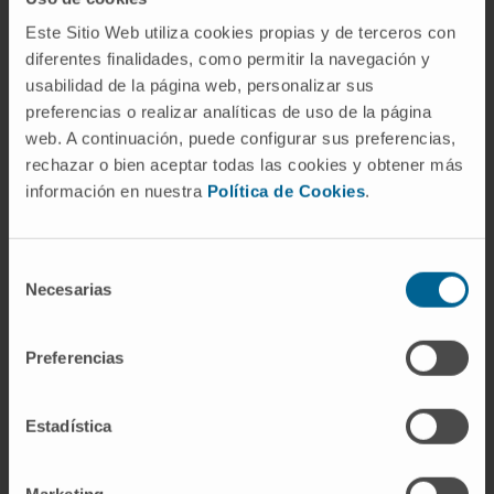
hemorragias u otras afecciones que
Este Sitio Web utiliza cookies propias y de terceros con
aumenten la presión intracraneal. Esta
diferentes finalidades, como permitir la navegación y
retracción puede tener consecuencias
usabilidad de la página web, personalizar sus
graves, como la herniación cerebral, que
preferencias o realizar analíticas de uso de la página
web. A continuación, puede configurar sus preferencias,
puede ser potencialmente mortal.
rechazar o bien aceptar todas las cookies y obtener más
Desde una perspectiva histológica, la
información en nuestra
Política de Cookies
.
retracción del tejido se refiere a un fenómeno
que ocurre durante la preparación de
Selección
muestras de tejido para ser visualizadas al
Necesarias
de
microscopio. En este contexto, es esencial
consentimiento
tener en cuenta la posible retracción del
Preferencias
tejido al interpretar los resultados y al tomar
decisiones diagnósticas o terapéuticas
basadas en hallazgos microscópicos.
Estadística
© Clínica Universidad de Navarra 2023