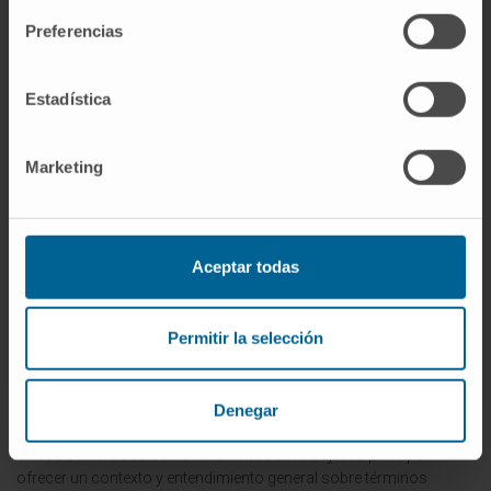
La recidiva también tiene implicaciones en la
Preferencias
calidad de vida del paciente. El apoyo
psicológico, la atención paliativa y la gestión
Estadística
del dolor son aspectos esenciales del
cuidado integral. El objetivo del tratamiento en
Marketing
el contexto de la recidiva puede variar desde
la intención curativa hasta el enfoque paliativo,
que se centra en aliviar los síntomas y mejorar
la calidad de vida.
Aceptar todas
© Clínica Universidad de Navarra 2023
Permitir la selección
Denegar
La información proporcionada en este Diccionario Médico de la
Clínica Universidad de Navarra tiene como objetivo principal
ofrecer un contexto y entendimiento general sobre términos