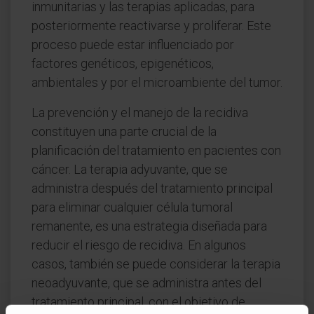
inmunitarias y las terapias aplicadas, para
posteriormente reactivarse y proliferar. Este
proceso puede estar influenciado por
factores genéticos, epigenéticos,
ambientales y por el microambiente del tumor.
La prevención y el manejo de la recidiva
constituyen una parte crucial de la
planificación del tratamiento en pacientes con
cáncer. La terapia adyuvante, que se
administra después del tratamiento principal
para eliminar cualquier célula tumoral
remanente, es una estrategia diseñada para
reducir el riesgo de recidiva. En algunos
casos, también se puede considerar la terapia
neoadyuvante, que se administra antes del
tratamiento principal, con el objetivo de