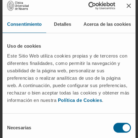
disminuir el tamaño de un tumor primario y
disminuir la probabilidad de diseminación de
las células cancerosas.
Consentimiento
Detalles
Acerca de las cookies
Cuando ocurre una recidiva, las opciones de
tratamiento dependen de múltiples factores,
Uso de cookies
incluidos el tipo y ubicación de la recidiva, el
Este Sitio Web utiliza cookies propias y de terceros con
estado general del paciente, las terapias
diferentes finalidades, como permitir la navegación y
previas y las características biológicas del
usabilidad de la página web, personalizar sus
tumor recurrente. La cirugía puede ser una
preferencias o realizar analíticas de uso de la página
opción para la recidiva localizada, mientras
web. A continuación, puede configurar sus preferencias,
que la quimioterapia, la radioterapia, la
rechazar o bien aceptar todas las cookies y obtener más
inmunoterapia o las terapias dirigidas pueden
información en nuestra
Política de Cookies
.
ser adecuadas para las recidivas más
generalizadas o a distancia. En algunos casos,
Selección
la recidiva también puede ser manejada con
Necesarias
de
una combinación de estos tratamientos.
consentimiento