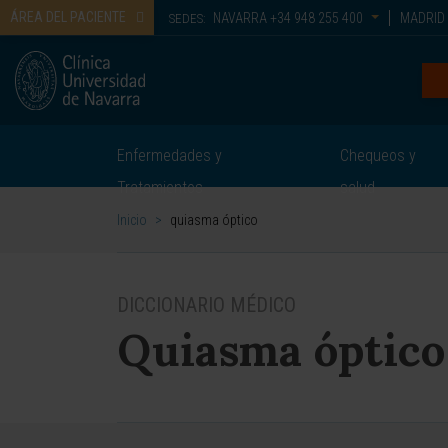
ÁREA DEL PACIENTE
NAVARRA
+34 948 255 400
MADRID
SEDES:
Enfermedades y
Chequeos y
Tratamientos
salud
Inicio
>
quiasma óptico
DICCIONARIO MÉDICO
Quiasma óptico