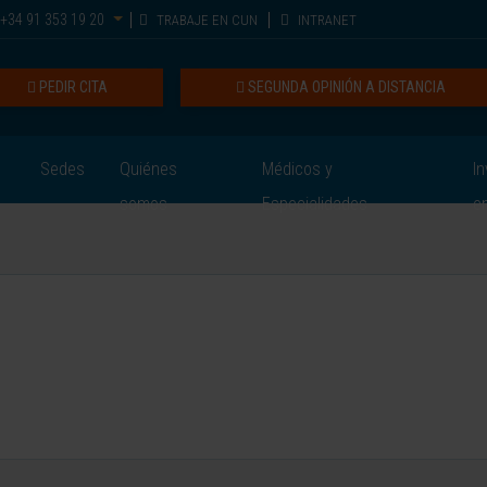
+34 91 353 19 20
TRABAJE EN CUN
INTRANET
PEDIR CITA
SEGUNDA OPINIÓN A DISTANCIA
Sedes
Quiénes
Médicos y
In
somos
Especialidades
e