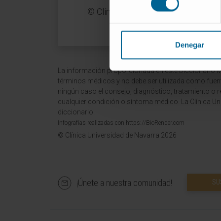
© Clínica Universidad de Navarra 
Denegar
La información proporcionada en este Diccionario Mé
términos médicos y no debe ser utilizada como fuen
ningún caso el consejo, diagnóstico, tratamiento o 
cualquier condición o síntoma médico. La Clínica Uni
diccionario.
Infografías realizadas con https://BioRender.com
© Clínica Universidad de Navarra 2026
¡Únete a nuestra comunidad!
SU