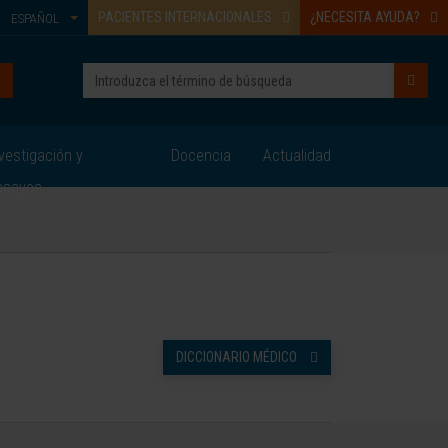
PACIENTES INTERNACIONALES
¿NECESITA AYUDA?
ESPAÑOL
vestigación y
Docencia
Actualidad
nsayos
DICCIONARIO MÉDICO