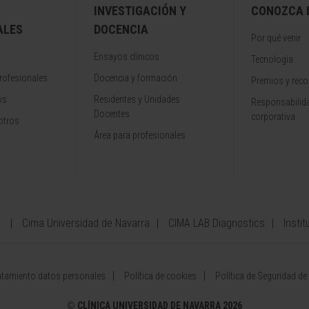
INVESTIGACIÓN Y
CONOZCA L
ALES
DOCENCIA
Por qué venir
Ensayos clínicos
Tecnología
rofesionales
Docencia y formación
Premios y rec
os
Residentes y Unidades
Responsabilida
Docentes
corporativa
otros
Área para profesionales
a
Cima Universidad de Navarra
CIMA LAB Diagnostics
Instit
atamiento datos personales
Política de cookies
Política de Seguridad de
©
CLÍNICA UNIVERSIDAD DE NAVARRA 2026