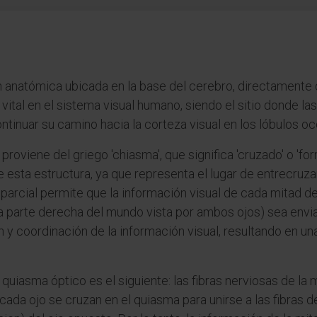
 anatómica ubicada en la base del cerebro, directamente d
 vital en el sistema visual humano, siendo el sitio donde la
tinuar su camino hacia la corteza visual en los lóbulos oc
 proviene del griego 'chiasma', que significa 'cruzado' o '
e esta estructura, ya que representa el lugar de entrecruz
arcial permite que la información visual de cada mitad del
a parte derecha del mundo vista por ambos ojos) sea envia
 y coordinación de la información visual, resultando en un
uiasma óptico es el siguiente: las fibras nerviosas de la mi
 cada ojo se cruzan en el quiasma para unirse a las fibras 