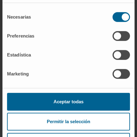
© Clínica Universidad de Navarra 2023
Selección
Necesarias
de
consentimiento
Preferencias
La información proporcionada en este Diccionario Médico de la
Clínica Universidad de Navarra tiene como objetivo principal
ofrecer un contexto y entendimiento general sobre términos
Estadística
médicos y no debe ser utilizada como fuente única para tomar
decisiones relacionadas con la salud. Esta información es
meramente informativa y no sustituye en ningún caso el consejo,
Marketing
diagnóstico, tratamiento o recomendaciones de profesionales de
la salud. Siempre es esencial consultar a un médico o especialista
para tratar cualquier condición o síntoma médico. La Clínica
Universidad de Navarra no se responsabiliza por el uso
Aceptar todas
inapropiado o la interpretación de la información contenida en
este diccionario.
Infografías realizadas con https://BioRender.com
Permitir la selección
© Clínica Universidad de Navarra 2026