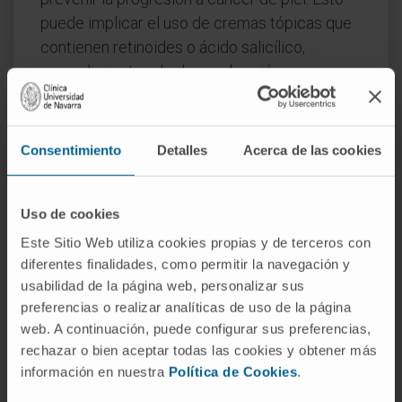
puede implicar el uso de cremas tópicas que
contienen retinoides o ácido salicílico,
procedimientos de dermoabrasión para
eliminar físicamente las lesiones, o terapias
con láser para destruir las células anormales.
En algunos casos, especialmente en el caso
Consentimiento
Detalles
Acerca de las cookies
de la queratosis actínica, puede ser necesaria
la extirpación quirúrgica de las lesiones.
Uso de cookies
La prevención es un componente clave en el
Este Sitio Web utiliza cookies propias y de terceros con
manejo de la queratosis, especialmente para
diferentes finalidades, como permitir la navegación y
aquellas formas que están asociadas con la
usabilidad de la página web, personalizar sus
exposición al sol. Esto incluye el uso regular
preferencias o realizar analíticas de uso de la página
de protector solar, el uso de ropa protectora y
web. A continuación, puede configurar sus preferencias,
rechazar o bien aceptar todas las cookies y obtener más
la limitación de la exposición al sol durante las
información en nuestra
Política de Cookies
.
horas pico de radiación UV.