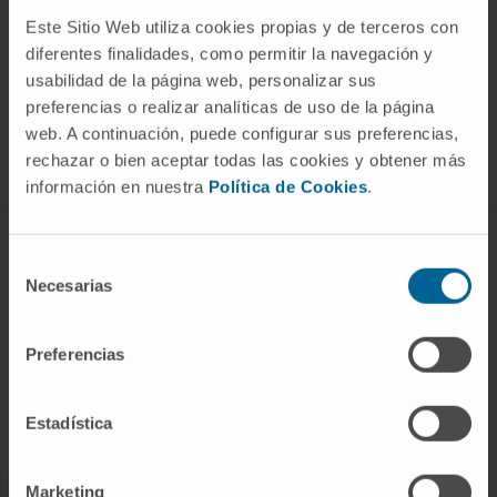
Este Sitio Web utiliza cookies propias y de terceros con
diferentes finalidades, como permitir la navegación y
¡Únete a nuestra comunidad!
usabilidad de la página web, personalizar sus
SUSCRIBIRSE
preferencias o realizar analíticas de uso de la página
web. A continuación, puede configurar sus preferencias,
Síguenos
rechazar o bien aceptar todas las cookies y obtener más
información en nuestra
Política de Cookies
.
ENFERMEDADES Y TRATAMIENTOS
Selección
Necesarias
de
Enfermedades
consentimiento
Pruebas diagnósticas
Preferencias
Tratamientos
Cuidados en casa
Estadística
Chequeos y salud
Marketing