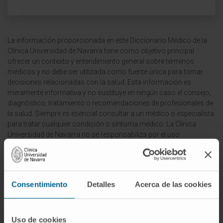
La información proporcionada en este Diccionario Médico de la
Clínica Universidad de Navarra tiene como objetivo principal
ofrecer un contexto y entendimiento general sobre términos
médicos y no debe ser utilizada como fuente única para tomar
decisiones relacionadas con la salud. Esta información es
meramente informativa y no sustituye en ningún caso el consejo,
diagnóstico, tratamiento o recomendaciones de profesionales de
la salud. Siempre es esencial consultar a un médico o especialista
para tratar cualquier condición o síntoma médico. La Clínica
Universidad de Navarra no se responsabiliza por el uso
inapropiado o la interpretación de la información contenida en
este diccionario.
Infografías realizadas con https://BioRender.com
© Clínica Universidad de Navarra 2026
Consentimiento
Detalles
Acerca de las cookies
Uso de cookies