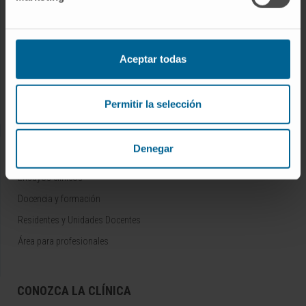
NUESTROS PROFESIONALES
Cancer Center
Aceptar todas
Conozca a los profesionales
Servicios médicos
Trabaje con nosotros
Permitir la selección
Denegar
INVESTIGACIÓN Y DOCENCIA
Ensayos clínicos
Docencia y formación
Residentes y Unidades Docentes
Área para profesionales
CONOZCA LA CLÍNICA