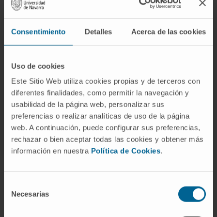
excepción que la regla en la medicina. La
mayoría de las enfermedades se diagnostican
Consentimiento
Detalles
Acerca de las cookies
a través de una combinación de signos,
síntomas, pruebas de laboratorio y estudios
de imagen. Además, el contexto clínico, como
Uso de cookies
la historia del paciente y los factores de
Este Sitio Web utiliza cookies propias y de terceros con
riesgo, desempeña un papel importante en la
diferentes finalidades, como permitir la navegación y
interpretación de estos signos.
usabilidad de la página web, personalizar sus
preferencias o realizar analíticas de uso de la página
© Clínica Universidad de Navarra 2023
web. A continuación, puede configurar sus preferencias,
rechazar o bien aceptar todas las cookies y obtener más
información en nuestra
Política de Cookies
.
La información proporcionada en este Diccionario Médico de la
Selección
Clínica Universidad de Navarra tiene como objetivo principal
Necesarias
de
ofrecer un contexto y entendimiento general sobre términos
consentimiento
médicos y no debe ser utilizada como fuente única para tomar