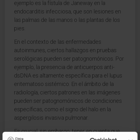
ejemplo es la fístula de Janeway en la
endocarditis infecciosa, que son lesiones en
las palmas de las manos o las plantas de los
pies.
En el contexto de las enfermedades
autoinmunes, ciertos hallazgos en pruebas
serológicas pueden ser patognomónicos. Por
ejemplo, la presencia de anticuerpos anti-
dsDNA es altamente específica para el lupus
eritematoso sistémico. En el ámbito de la
radiología, ciertos patrones en las imágenes
pueden ser patognomónicos de condiciones
específicas, como el signo del halo en la
aspergilosis invasiva pulmonar.
Es crucial, sin embargo, tener en cuenta que
los signos patognomónicos son más la