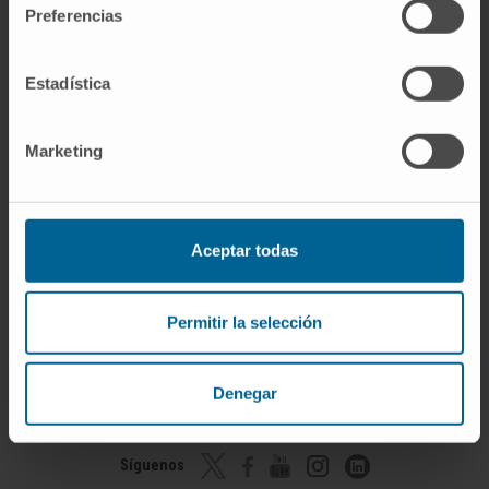
decisiones relacionadas con la salud. Esta información es
Preferencias
meramente informativa y no sustituye en ningún caso el consejo,
diagnóstico, tratamiento o recomendaciones de profesionales de
la salud. Siempre es esencial consultar a un médico o especialista
Estadística
para tratar cualquier condición o síntoma médico. La Clínica
Universidad de Navarra no se responsabiliza por el uso
inapropiado o la interpretación de la información contenida en
Marketing
este diccionario.
Infografías realizadas con https://BioRender.com
© Clínica Universidad de Navarra 2026
Aceptar todas
Permitir la selección
¡Únete a nuestra comunidad!
Denegar
SUSCRIBIRSE
Síguenos