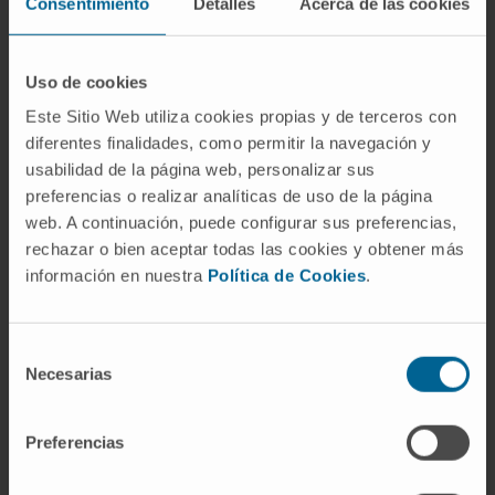
Consentimiento
Detalles
Acerca de las cookies
preguntar sobre opciones de tratamiento y
buscar segundas opiniones cuando sea
Uso de cookies
necesario.
Este Sitio Web utiliza cookies propias y de terceros con
Preguntas frecuentes
diferentes finalidades, como permitir la navegación y
sobre la negligencia médica
usabilidad de la página web, personalizar sus
preferencias o realizar analíticas de uso de la página
¿Cómo se diferencia la negligencia
web. A continuación, puede configurar sus preferencias,
médica de una complicación
rechazar o bien aceptar todas las cookies y obtener más
inevitable?
información en nuestra
Política de Cookies
.
La
negligencia médica
implica una falta de
cuidado razonable por parte del profesional,
Selección
Necesarias
mientras que una complicación inevitable
de
consentimiento
ocurre a pesar de seguir todos los protocolos
adecuados.
Preferencias
¿Qué debo hacer si sospecho de