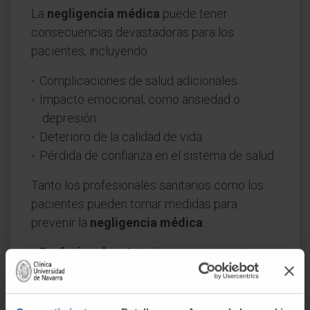
La
negligencia médica
puede tener
consecuencias devastadoras para los
pacientes, incluyendo:
Complicaciones de salud adicionales.
Impacto emocional, como ansiedad o
depresión.
Deterioro de la calidad de vida.
Pérdida de confianza en el sistema de salud.
Tanto los profesionales sanitarios como los
pacientes pueden tomar medidas para
prevenir la
negligencia médica
:
Profesionales:
Actualizar conocimientos,
seguir protocolos y mantener una
comunicación clara con los pacientes.
Pacientes:
Informarse sobre su condición,