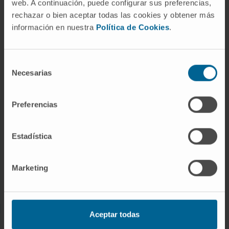
web. A continuación, puede configurar sus preferencias,
rechazar o bien aceptar todas las cookies y obtener más
Enfermedades
información en nuestra
Política de Cookies
.
Pruebas diagnósticas
Tratamientos
Selección
Cuidados en casa
Necesarias
de
Chequeos y salud
consentimiento
Preferencias
NUESTROS PROFESIONALES
Estadística
Cancer Center
Conozca a los profesionales
Marketing
Servicios médicos
Trabaje con nosotros
Aceptar todas
INVESTIGACIÓN Y DOCENCIA