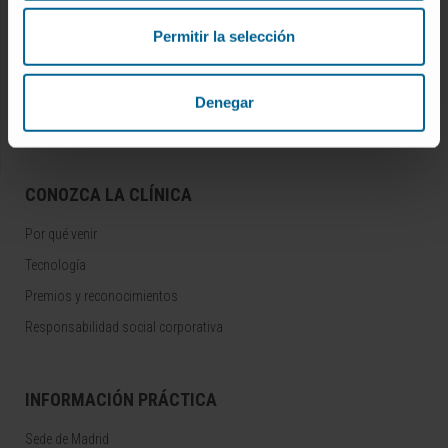
Ensayos clínicos
Permitir la selección
Docencia y formación
Residentes y Unidades Docentes
Denegar
Área para profesionales
CONOZCA LA CLÍNICA
Por qué venir
Tecnología
Premios y reconocimientos
Responsabilidad social corporativa
INFORMACIÓN PRÁCTICA
Sede de Madrid