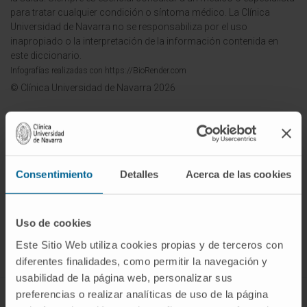
para tratar cualquier condición o síntoma médico. La Clínica
Universidad de Navarra no se responsabiliza por el uso
inapropiado o la interpretación de la información contenida en
este diccionario.
Infografías realizadas con https://BioRender.com
© Clínica Universidad de Navarra 2026
Consentimiento
Detalles
Acerca de las cookies
¡Únete a nuestra comunidad!
SUSCRIBIRSE
Uso de cookies
Este Sitio Web utiliza cookies propias y de terceros con
Síguenos
diferentes finalidades, como permitir la navegación y
usabilidad de la página web, personalizar sus
preferencias o realizar analíticas de uso de la página
ENFERMEDADES Y TRATAMIENTOS