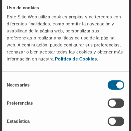
ricos en purinas, como carnes rojas y
Uso de cookies
mariscos, y limitar el consumo de alcohol y
Este Sitio Web utiliza cookies propias y de terceros con
fructosa.
diferentes finalidades, como permitir la navegación y
Control del peso:
Reducir la obesidad y
usabilidad de la página web, personalizar sus
mejorar la sensibilidad a la insulina.
preferencias o realizar analíticas de uso de la página
Hidratación adecuada:
Para mejorar la
web. A continuación, puede configurar sus preferencias,
excreción renal de ácido úrico.
rechazar o bien aceptar todas las cookies y obtener más
información en nuestra
Política de Cookies
.
Tratamiento farmacológico
Inhibidores de la xantina oxidasa:
Como
Selección
alopurinol o febuxostat, para reducir la
Necesarias
de
producción de ácido úrico.
consentimiento
Uricosúricos:
Como probenecid, para
Preferencias
aumentar la excreción de ácido úrico.
Analgésicos:
En caso de ataques agudos
de gota, como colchicina o antiinflamatorios
Estadística
no esteroides (AINEs).