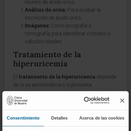
niveles de ácido úrico.
Análisis de orina:
Para evaluar la
excreción de ácido úrico.
Imágenes:
Como ecografía o
tomografía, para identificar cristales o
cálculos renales.
Tratamiento de la
hiperuricemia
El
tratamiento de la hiperuricemia
depende
de si es asintomática o si presenta
complicaciones como la gota. Las estrategias
incluyen:
Tratamiento no farmacológico
Consentimiento
Detalles
Acerca de las cookies
Modificación de la dieta:
Evitar alimentos