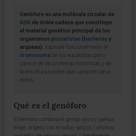
Genóforo es una molécula circular de
ADN
de doble cadena que constituye
el material genético principal de los
organismos
procariotas
(
bacterias
y
arqueas).
Equivale funcionalmente al
cromosoma
de los eucariotas, pero
carece de las proteínas histónicas y de
la envoltura nuclear que caracterizan a
estos.
Qué es el genóforo
El término combina el griego γένος (
génos
,
linaje, origen) con el sufijo -φόρος (
-phóros
,
portador, de φέρειν, llevar). Literalmente,