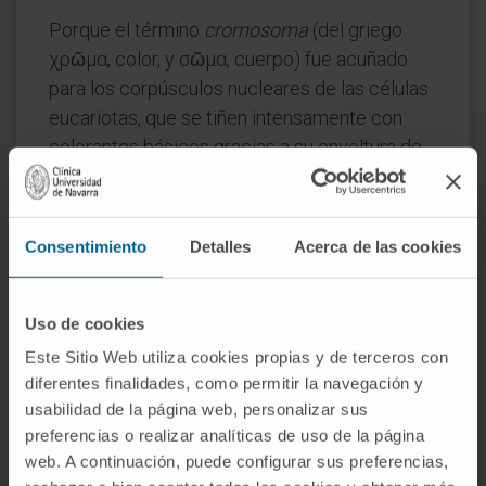
Porque el término
cromosoma
(del griego
χρῶμα, color, y σῶμα, cuerpo) fue acuñado
para los corpúsculos nucleares de las células
eucariotas, que se tiñen intensamente con
colorantes básicos gracias a su envoltura de
histonas y cromatina. El genóforo carece de
esa estructura, de modo que llamarlo
«cromosoma» puede inducir a confusión. La
Consentimiento
Detalles
Acerca de las cookies
literatura científica utiliza ambos nombres,
pero
genóforo
resulta más preciso cuando se
quiere subrayar la diferencia organizativa.
Uso de cookies
Este Sitio Web utiliza cookies propias y de terceros con
¿Es siempre circular?
diferentes finalidades, como permitir la navegación y
usabilidad de la página web, personalizar sus
En la inmensa mayoría de bacterias y arqueas,
preferencias o realizar analíticas de uso de la página
sí. Se han descrito excepciones (algunas
web. A continuación, puede configurar sus preferencias,
especies de
Borrelia
y
Streptomyces
poseen