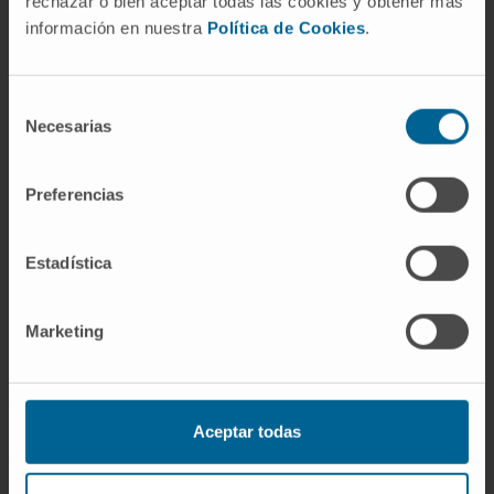
rechazar o bien aceptar todas las cookies y obtener más
genóforos lineales), pero constituyen la
información en nuestra
Política de Cookies
.
minoría.
¿El genóforo contiene todo el
Selección
material genético de la bacteria?
Necesarias
de
consentimiento
Contiene la práctica totalidad de los genes
necesarios para la vida de la célula. Los
Preferencias
plásmidos, cuando existen, aportan genes
suplementarios que confieren ventajas
Estadística
adaptativas en ambientes concretos, pero no
forman parte del genóforo.
Marketing
Referencias
LibreTexts Español.
Cromosomas
Aceptar todas
bacterianos en el nucleoide
. Microbiología.
Disponible en:
https://espanol.libretexts.org
Universidad de Granada.
Transducción y