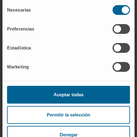
siglo XX.
Selección
Necesarias
de
¿Es lo mismo fotodensitometría que
consentimiento
densitometría ósea?
Preferencias
No. La
densitometría ósea
actual se basa en
absorciometría de rayos X de doble energía
Estadística
(DXA), una tecnología distinta. La
fotodensitometría ósea fue su precursora
histórica: medía la densidad mineral a partir
Marketing
del grado de ennegrecimiento de radiografías
convencionales, un método más sencillo pero
menos preciso que la DXA.
Aceptar todas
¿Se sigue utilizando la
fotodensitometría en investigación?
Permitir la selección
Sí, sobre todo para cuantificar bandas en
geles de electroforesis y membranas de
Denegar