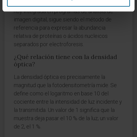
Western blot
. La lectura fotodensitométrica,
hoy integrada en programas de análisis de
imagen digital, sigue siendo el método de
referencia para expresar la abundancia
relativa de proteínas o ácidos nucleicos
separados por electroforesis.
¿Qué relación tiene con la densidad
óptica?
La densidad óptica es precisamente la
magnitud que la fotodensitometría mide. Se
define como el logaritmo en base 10 del
cociente entre la intensidad de luz incidente y
la transmitida. Un valor de 1 significa que la
muestra deja pasar el 10 % de la luz; un valor
de 2, el 1 %.