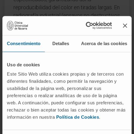
reproducibilidad del color en tiradas largas. En
radiografía industrial (ensayos no destructivos
de soldaduras, tuberías o piezas de fundición),
la lectura fotodensitométrica de la película
permite confirmar que la imagen cumple los
Consentimiento
Detalles
Acerca de las cookies
requisitos de contraste exigidos por normas
internacionales como la EN 444.
Uso de cookies
Preguntas frecuentes
Este Sitio Web utiliza cookies propias y de terceros con
¿De dónde procede la palabra
diferentes finalidades, como permitir la navegación y
fotodensitometría?
usabilidad de la página web, personalizar sus
preferencias o realizar analíticas de uso de la página
Combina tres raíces: el griego φῶς (
phōs
,
web. A continuación, puede configurar sus preferencias,
"luz"), el latín
densitas
("densidad") y el griego
rechazar o bien aceptar todas las cookies y obtener más
información en nuestra
Política de Cookies
.
μέτρον (
métron
, "medida"). El vocablo
compuesto se acuñó en inglés a mediados del