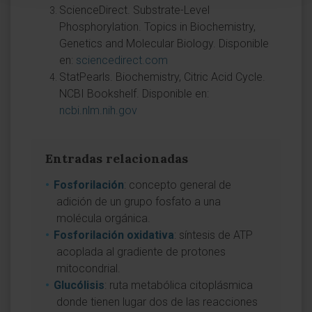
ScienceDirect. Substrate-Level
Phosphorylation. Topics in Biochemistry,
Genetics and Molecular Biology. Disponible
en:
sciencedirect.com
StatPearls. Biochemistry, Citric Acid Cycle.
NCBI Bookshelf. Disponible en:
ncbi.nlm.nih.gov
Entradas relacionadas
Fosforilación
: concepto general de
adición de un grupo fosfato a una
molécula orgánica.
Fosforilación oxidativa
: síntesis de ATP
acoplada al gradiente de protones
mitocondrial.
Glucólisis
: ruta metabólica citoplásmica
donde tienen lugar dos de las reacciones