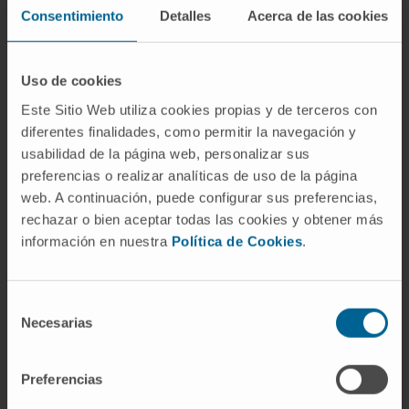
Consentimiento
Detalles
Acerca de las cookies
¿Qué significa "a nivel de sustrato"?
Indica que el grupo fosfato transferido al ADP
Uso de cookies
procede directamente del sustrato de la
Este Sitio Web utiliza cookies propias y de terceros con
reacción enzimática, no de un gradiente de
diferentes finalidades, como permitir la navegación y
protones ni de fosfato inorgánico libre
usabilidad de la página web, personalizar sus
acoplado a una cadena de transporte
preferencias o realizar analíticas de uso de la página
electrónico.
web. A continuación, puede configurar sus preferencias,
rechazar o bien aceptar todas las cookies y obtener más
¿Cuántas moléculas de ATP genera
información en nuestra
Política de Cookies
.
esta vía por cada glucosa?
Cuatro en la glucólisis (con un consumo previo
Selección
de dos, luego el balance neto es dos) más dos
Necesarias
de
en el ciclo de Krebs (una por cada vuelta, y
consentimiento
cada glucosa origina dos moléculas de acetil-
Preferencias
CoA). El total neto por glucosa oxidada