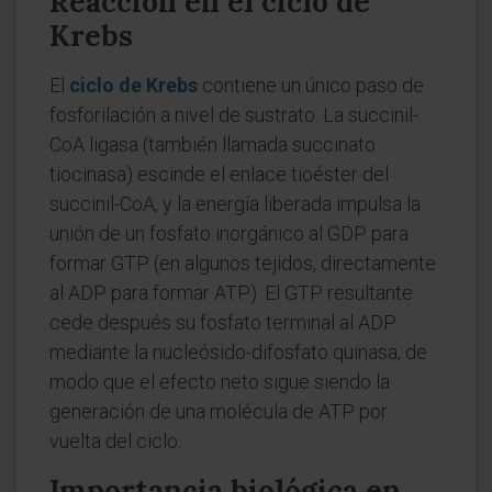
Reacción en el ciclo de
Krebs
El
ciclo de Krebs
contiene un único paso de
fosforilación a nivel de sustrato. La succinil-
CoA ligasa (también llamada succinato
tiocinasa) escinde el enlace tioéster del
succinil-CoA, y la energía liberada impulsa la
unión de un fosfato inorgánico al GDP para
formar GTP (en algunos tejidos, directamente
al ADP para formar ATP). El GTP resultante
cede después su fosfato terminal al ADP
mediante la nucleósido-difosfato quinasa, de
modo que el efecto neto sigue siendo la
generación de una molécula de ATP por
vuelta del ciclo.
Importancia biológica en