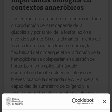
contextos anaeróbicos
Los eritrocitos carecen de mitocondrias. Toda
su producción de ATP depende de la
glucólisis y, por tanto, de la fosforilación a
nivel de sustrato. Sin ella, el mantenimiento de
los gradientes iónicos transmembrana, la
flexibilidad del citoesqueleto y la función de la
hemoglobina se colapsarían en cuestión de
horas. Lo mismo aplica al músculo
esquelético durante esfuerzos intensos y
breves, cuando la demanda de ATP supera la
capacidad de suministro de oxígeno y la
célula recurre transitoriamente a la glucólisis
anaeróbica con acumulación de lactato.
Preguntas frecuentes