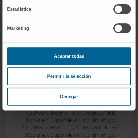
completamente asciende a cuatro ATP por
Estadística
fosforilación a nivel de sustrato.
¿La fosforilación a nivel de sustrato
Marketing
ocurre dentro de la mitocondria?
Sí, parcialmente. La reacción de la succinil-
CoA ligasa tiene lugar en la matriz
Aceptar todas
mitocondrial y es un ejemplo de fosforilación
a nivel de sustrato dentro de la mitocondria.
Permitir la selección
Las dos reacciones glucolíticas, en cambio,
ocurren en el citoplasma.
Denegar
Referencias
StatPearls. Biochemistry, Glycolysis. NCBI
Bookshelf. Disponible en:
ncbi.nlm.nih.gov
StatPearls. Physiology, Krebs Cycle. NCBI
Bookshelf. Disponible en:
ncbi.nlm.nih.gov