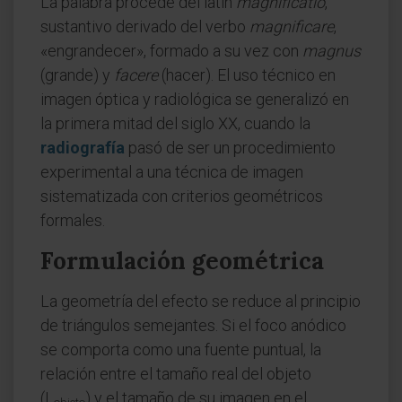
La palabra procede del latín
magnificatio
,
sustantivo derivado del verbo
magnificare
,
«engrandecer», formado a su vez con
magnus
(grande) y
facere
(hacer). El uso técnico en
imagen óptica y radiológica se generalizó en
la primera mitad del siglo XX, cuando la
radiografía
pasó de ser un procedimiento
experimental a una técnica de imagen
sistematizada con criterios geométricos
formales.
Formulación geométrica
La geometría del efecto se reduce al principio
de triángulos semejantes. Si el foco anódico
se comporta como una fuente puntual, la
relación entre el tamaño real del objeto
(L
) y el tamaño de su imagen en el