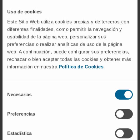
Superposición.
Consecuencia también de la
Uso de cookies
proyección tridimensional sobre un plano,
pero de naturaleza distinta: distintas
Este Sitio Web utiliza cookies propias y de terceros con
diferentes finalidades, como permitir la navegación y
estructuras a distintas profundidades quedan
usabilidad de la página web, personalizar sus
solapadas en la misma región de la imagen. La
preferencias o realizar analíticas de uso de la página
magnificación afecta al tamaño; la
web. A continuación, puede configurar sus preferencias,
superposición afecta a la individualización.
rechazar o bien aceptar todas las cookies y obtener más
Puede consultarse la entrada
efecto de
información en nuestra
Política de Cookies
.
superposición
para su desarrollo.
Penumbra geométrica.
No es un efecto de
Selección
ampliación sino de desenfoque de los bordes
Necesarias
de
del objeto, causado por el tamaño finito del
consentimiento
foco. Con magnificación creciente, la
Preferencias
penumbra se hace más visible.
Ley del inverso del cuadrado de la
Estadística