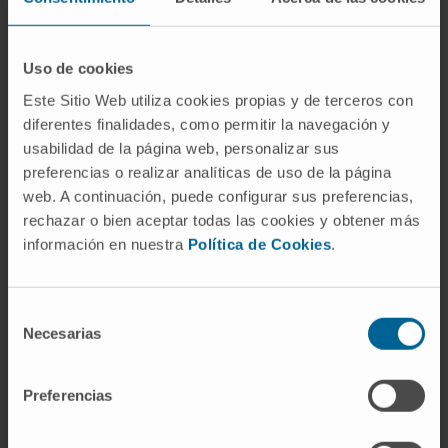
Preguntas frecuentes
¿De dónde viene la palabra
Uso de cookies
dihidrotestosterona?
Este Sitio Web utiliza cookies propias y de terceros con
De tres piezas. El prefijo químico
dihidro-
diferentes finalidades, como permitir la navegación y
anuncia dos átomos de hidrógeno añadidos al
usabilidad de la página web, personalizar sus
doble enlace del anillo A del esteroide
preferencias o realizar analíticas de uso de la página
precursor. La raíz
testosterona
se formó en
web. A continuación, puede configurar sus preferencias,
rechazar o bien aceptar todas las cookies y obtener más
1935 al aislarse el compuesto en el testículo
información en nuestra
Política de Cookies
.
(del latín
testis
), asignándole la terminación
-
sterol
propia de los esteroides y la
-ona
de los
grupos cetona. El resultado literal sería algo
Selección
así como "cetona esteroide del testículo con
Necesarias
de
dos hidrógenos añadidos".
consentimiento
Preferencias
¿Es lo mismo dihidrotestosterona
que testosterona?