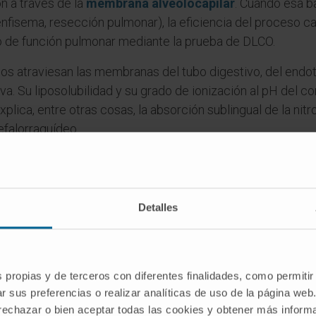
n a través de la
membrana alveolocapilar
. Cuando esa ba
(enfisema, resección pulmonar), la eficiencia del proceso c
o de función pulmonar mediante la prueba de DLCO.
 atraviesan las membranas del tubo digestivo, del endote
va. Su liposolubilidad y su grado de ionización al pH del 
xplica, entre otras cosas, la absorción sublingual de la nitr
cefalorraquídeo.
la diálisis peritoneal se apoyan en la difusión de solutos 
ipermeable. Diseñar la diferencia de concentración adecuad
rganismo urea, creatinina, potasio y otras sustancias que se
Detalles
a.
Las secuencias de difusión (DWI) miden el movimiento 
te que resulta particularmente útil en el diagnóstico precoz
les.
s propias y de terceros con diferentes finalidades, como permitir
procesos afines
r sus preferencias o realizar analíticas de uso de la página web
 rechazar o bien aceptar todas las cookies y obtener más infor