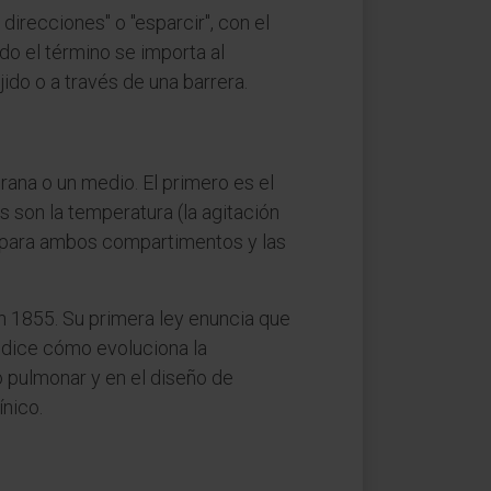
s direcciones" o "esparcir", con el
ando el término se importa al
ido o a través de una barrera.
ana o un medio. El primero es el
s son la temperatura (la agitación
 separa ambos compartimentos y las
n 1855. Su primera ley enuncia que
redice cómo evoluciona la
o pulmonar y en el diseño de
ínico.