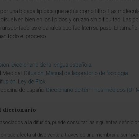
r una bicapa lipídica que actúa como filtro. Las molécul
isuelven bien en los lípidos y cruzan sin dificultad. Las p
ansportadoras o canales que faciliten su paso. El tamaño d
onan todo el proceso.
sión. Diccionario de la lengua española
.
 Medical.
Difusión. Manual de laboratorio de fisiología
.
ifusión. Ley de Fick
.
edicina de España.
Diccionario de términos médicos (DT
l diccionario
sociados a la difusión, puede consultar las siguientes definicio
fusión que afecta al disolvente a través de una membrana semipe