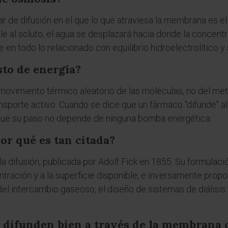
r de difusión en el que lo que atraviesa la membrana es el
 al soluto, el agua se desplazará hacia donde la concentr
 en todo lo relacionado con equilibrio hidroelectrolítico y
sto de energía?
movimiento térmico aleatorio de las moléculas, no del meta
nsporte activo. Cuando se dice que un fármaco "difunde" al 
que su paso no depende de ninguna bomba energética.
por qué es tan citada?
a difusión, publicada por Adolf Fick en 1855. Su formulació
tración y a la superficie disponible, e inversamente proporc
del intercambio gaseoso, el diseño de sistemas de diálisis 
 difunden bien a través de la membrana c