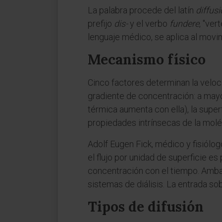
La palabra procede del latín
diffusi
prefijo
dis-
y el verbo
fundere
, "ver
lenguaje médico, se aplica al movim
Mecanismo físico
Cinco factores determinan la veloc
gradiente de concentración: a mayor
térmica aumenta con ella), la super
propiedades intrínsecas de la molécu
Adolf Eugen Fick, médico y fisiól
el flujo por unidad de superficie e
concentración con el tiempo. Ambas
sistemas de diálisis. La entrada so
Tipos de difusión