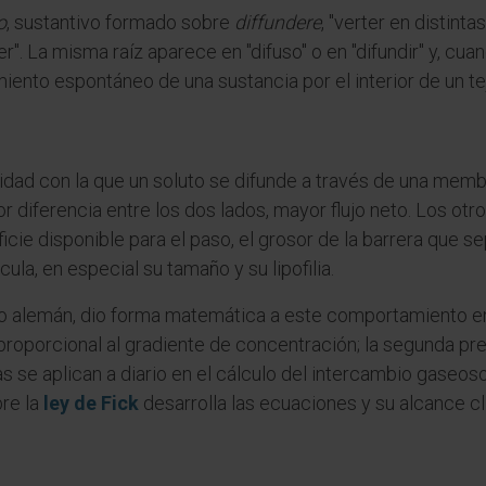
o
, sustantivo formado sobre
diffundere
, "verter en distinta
ter". La misma raíz aparece en "difuso" o en "difundir" y, cu
iento espontáneo de una sustancia por el interior de un tej
idad con la que un soluto se difunde a través de una membr
 diferencia entre los dos lados, mayor flujo neto. Los otro
ficie disponible para el paso, el grosor de la barrera que
la, en especial su tamaño y su lipofilia.
ogo alemán, dio forma matemática a este comportamiento e
s proporcional al gradiente de concentración; la segunda p
 se aplican a diario en el cálculo del intercambio gaseos
bre la
ley de Fick
desarrolla las ecuaciones y su alcance cl