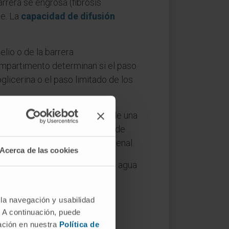
rrera se engrosa (fibrosis
ae. La
capacidad de difusión
lio o de la barrera
compartimento determinan si el paso
oglicerina o el paso limitado de los
a favor de gradiente a través de una
a entre la sangre y el líquido de
 acumulan en la insuficiencia renal.
Acerca de las cookies
aleatorio de las moléculas de agua
 del ictus isquémico y en la
 la navegación y usabilidad
. A continuación, puede
mación en nuestra
Política de