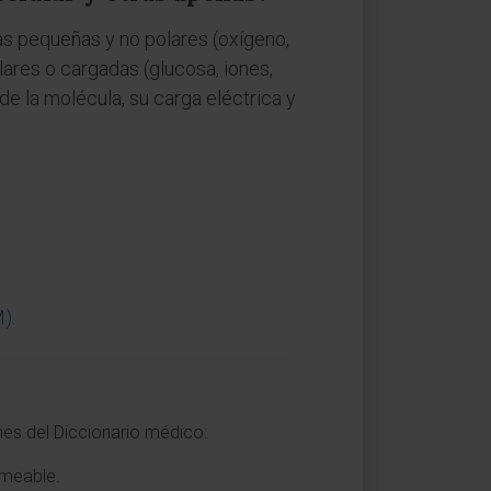
as pequeñas y no polares (oxígeno,
olares o cargadas (glucosa, iones,
e la molécula, su carga eléctrica y
M)
.
nes del Diccionario médico:
rmeable.