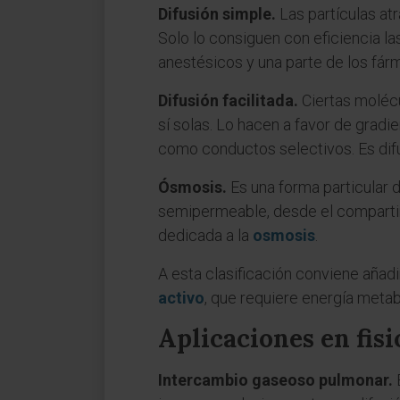
Difusión simple.
Las partículas at
Solo lo consiguen con eficiencia la
anestésicos y una parte de los fár
Difusión facilitada.
Ciertas molécu
sí solas. Lo hacen a favor de gradi
como conductos selectivos. Es difus
Ósmosis.
Es una forma particular d
semipermeable, desde el compartim
dedicada a la
osmosis
.
A esta clasificación conviene añad
activo
, que requiere energía meta
Aplicaciones en fis
Intercambio gaseoso pulmonar.
E