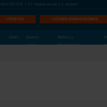
+34 91 353 19 20
TRABAJE EN CUN
INTRANET
PEDIR CITA
SEGUNDA OPINIÓN A DISTANCIA
Sedes
Quiénes
Médicos y
In
somos
Especialidades
e