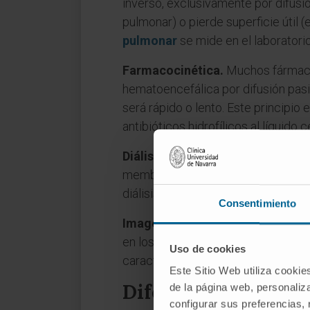
inverso, exclusivamente por difusió
pulmonar) o pierde superficie útil 
pulmonar
se mide en el laboratori
Farmacocinética.
Muchos fármacos
hematoencefálica por difusión pasi
será rápido o lento. Este principio e
antibióticos hidrofílicos al líquido 
Diálisis.
Tanto la hemodiálisis como 
membrana, natural o artificial, sem
diálisis es el modo de retirar del o
Consentimiento
Imagen por resonancia magnétic
en los tejidos y aportan un contras
Uso de cookies
caracterización de lesiones tumora
Este Sitio Web utiliza cookie
Diferenciación con 
de la página web, personaliza
configurar sus preferencias,