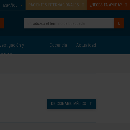
PACIENTES INTERNACIONALES
¿NECESITA AYUDA?
ESPAÑOL
vestigación y
Docencia
Actualidad
nsayos
DICCIONARIO MÉDICO