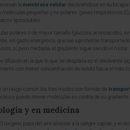
raviesan la
membrana celular
disolviéndose en su bicapa li
s moléculas pequeñas y no polares: gases respiratorios (O₂
macos liposolubles.
las polares o de mayor tamaño (glucosa, aminoácidos, ion
ente, sin gasto energético, gracias a proteínas transportad
ión, sí, pero mediada; el gradiente sigue siendo el motor.
e difusión en la que lo que se desplaza es el disolvente (
ento con menor concentración de soluto hacia el más con
ir un rasgo común: los tres modos son formas de
transpor
bólica y puede mover moléculas en contra de su gradiente.
iología y en medicina
l oxígeno pasa del aire alveolar a la sangre capilar, y el d