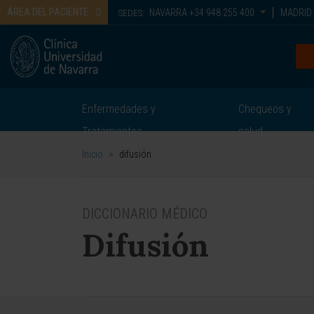
ÁREA DEL PACIENTE
NAVARRA
+34 948 255 400
MADRID
SEDES:
Enfermedades y
Chequeos y
Tratamientos
salud
Inicio
>
difusión
DICCIONARIO MÉDICO
Difusión