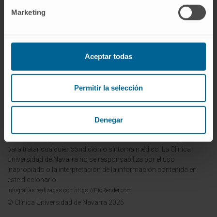
Marketing
© Clínica Universidad de Navarra 2023
Aceptar todas
La información proporcionada en este Diccionario Médico de la
Clínica Universidad de Navarra tiene como objetivo principal
Permitir la selección
ofrecer un contexto y entendimiento general sobre términos
médicos y no debe ser utilizada como fuente única para tomar
decisiones relacionadas con la salud. Esta información es
meramente informativa y no sustituye en ningún caso el consejo,
Denegar
diagnóstico, tratamiento o recomendaciones de profesionales de
la salud. Siempre es esencial consultar a un médico o especialista
para tratar cualquier condición o síntoma médico. La Clínica
Universidad de Navarra no se responsabiliza por el uso
inapropiado o la interpretación de la información contenida en
este diccionario.
Infografías realizadas con https://BioRender.com
© Clínica Universidad de Navarra 2026