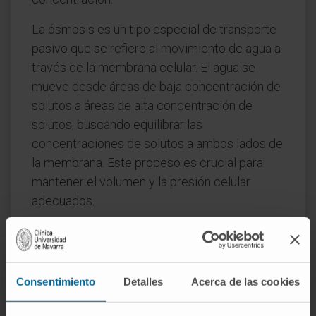
La ósmosis es un tipo especial de transporte
pasivo que se refiere al movimiento de agua a
través de la membrana celular. El agua se
mueve desde áreas de baja concentración de
solutos a áreas de alta concentración de
solutos, buscando equilibrar las
concentraciones de solutos a ambos lados de
la membrana. Este proceso es crucial para
mantener el volumen y la presión celular
adecuados.
El transporte pasivo es esencial para
numerosas funciones celulares y procesos
biológicos. Por ejemplo, el intercambio de
Consentimiento
Detalles
Acerca de las cookies
oxígeno y dióxido de carbono en los pulmones
y tejidos ocurre a través de la difusión simple.