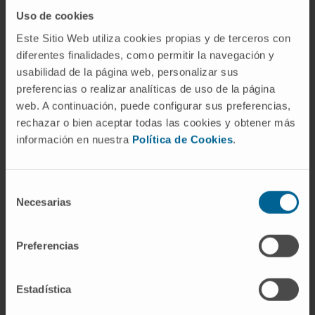
La glucosa, un azúcar vital para la producción
Uso de cookies
de energía celular, se mueve a través de la
Este Sitio Web utiliza cookies propias y de terceros con
membrana celular mediante la difusión
diferentes finalidades, como permitir la navegación y
facilitada. Además, la ósmosis es clave para el
usabilidad de la página web, personalizar sus
mantenimiento del equilibrio hídrico en todo el
preferencias o realizar analíticas de uso de la página
cuerpo.
web. A continuación, puede configurar sus preferencias,
rechazar o bien aceptar todas las cookies y obtener más
Comprender el transporte pasivo es
información en nuestra
Política de Cookies
.
fundamental en medicina, ya que las
alteraciones en estos procesos pueden llevar
Selección
a enfermedades. Por ejemplo, las mutaciones
Necesarias
de
en las proteínas que facilitan la difusión
consentimiento
pueden causar enfermedades como la
Preferencias
fibrosis quística, una enfermedad en la que el
transporte defectuoso de iones de cloro
conduce a la acumulación de moco espeso en
Estadística
varios órganos.