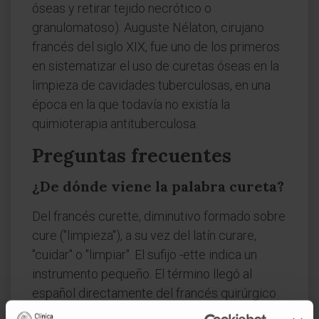
óseas y retirar tejido necrótico o
granulomatoso). Auguste Nélaton, cirujano
francés del siglo XIX, fue uno de los primeros
en sistematizar el uso de curetas óseas en la
limpieza de cavidades tuberculosas, en una
época en la que todavía no existía la
quimioterapia antituberculosa.
Preguntas frecuentes
¿De dónde viene la palabra cureta?
Del francés curette, diminutivo formado sobre
cure ("limpieza"), a su vez del latín curare,
"cuidar" o "limpiar". El sufijo -ette indica un
instrumento pequeño. El término llegó al
español directamente del francés quirúrgico
del siglo XIX.