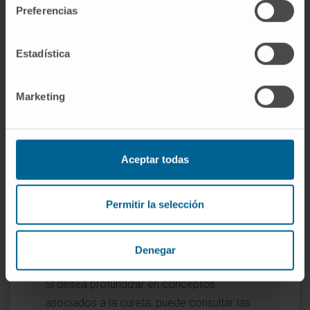
deben alcanzar.
Preferencias
Referencias
Estadística
Real Academia Española.
Cureta
.
Diccionario de la lengua española.
Marketing
Manual MSD (versión para público
general).
Procedimientos diagnósticos
ginecológicos
.
MedlinePlus en español.
Dilatación y
Aceptar todas
legrado (D y L)
. Enciclopedia médica.
Mayo Clinic.
Dilatación y legrado
.
Permitir la selección
Entradas relacionadas en el
Denegar
diccionario
Si desea profundizar en conceptos
asociados a la cureta, puede consultar las