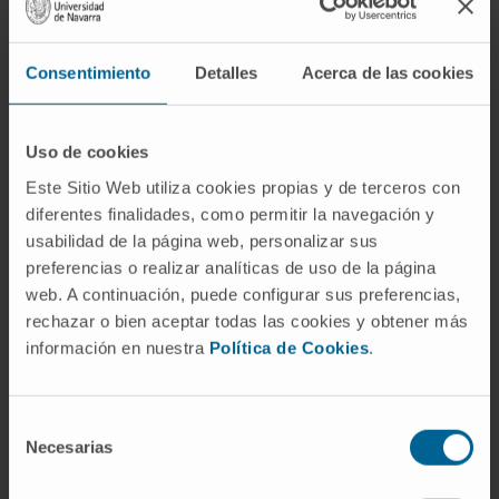
¿Es lo mismo cureta que curetaje?
Consentimiento
Detalles
Acerca de las cookies
No. La cureta es el instrumento; el curetaje es
el procedimiento que se realiza con ella. La
relación es la misma que existe entre un
Uso de cookies
bisturí y una incisión.
Este Sitio Web utiliza cookies propias y de terceros con
¿Cuántos tipos de cureta existen?
diferentes finalidades, como permitir la navegación y
usabilidad de la página web, personalizar sus
Depende de la clasificación. Según la forma
preferencias o realizar analíticas de uso de la página
del extremo activo, las hay de anillo (asa
web. A continuación, puede configurar sus preferencias,
rechazar o bien aceptar todas las cookies y obtener más
abierta con borde cortante), de cuchara
información en nuestra
Política de Cookies
.
(concavidad cerrada) y fenestradas (con una
abertura central). Según la especialidad, se
distinguen curetas dérmicas, uterinas, óticas y
Selección
óseas, cada una con dimensiones y
Necesarias
de
angulaciones adaptadas a la superficie que
consentimiento