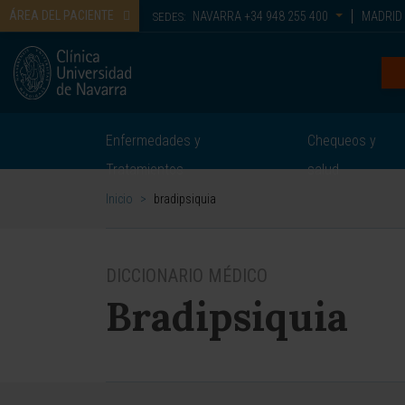
ÁREA DEL PACIENTE
NAVARRA
+34 948 255 400
MADRID
SEDES:
Enfermedades y
Chequeos y
Tratamientos
salud
Inicio
>
bradipsiquia
DICCIONARIO MÉDICO
Bradipsiquia