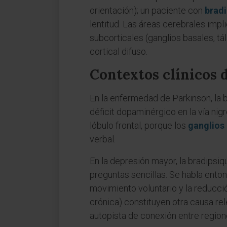
orientación); un paciente con
bradi
lentitud. Las áreas cerebrales impl
subcorticales (ganglios basales, t
cortical difuso.
Contextos clínicos 
En la enfermedad de Parkinson, la b
déficit dopaminérgico en la vía nig
lóbulo frontal, porque los
ganglios
verbal.
En la depresión mayor, la bradipsi
preguntas sencillas. Se habla ento
movimiento voluntario y la reducció
crónica) constituyen otra causa re
autopista de conexión entre region