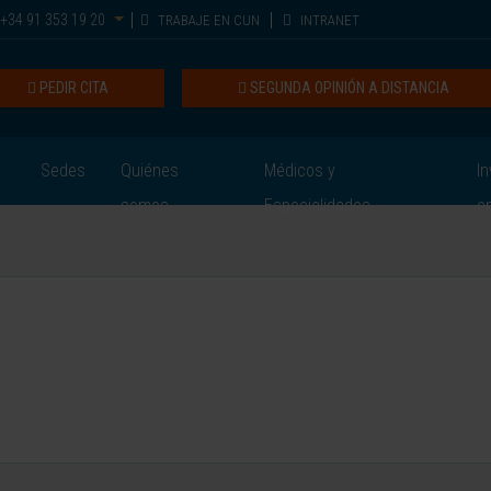
+34 91 353 19 20
TRABAJE EN CUN
INTRANET
PEDIR CITA
SEGUNDA OPINIÓN A DISTANCIA
Sedes
Quiénes
Médicos y
In
somos
Especialidades
e