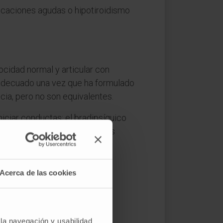
xicaciones agudas o hipotiroidismo
ocidad normal y articular con
mo adecuado una vez que ha formulado
ncia, pero no son equivalentes.
niciar conductas; el bradipsíquico
e en la depresión y en algunos
Acerca de las cookies
enta».
 la navegación y usabilidad