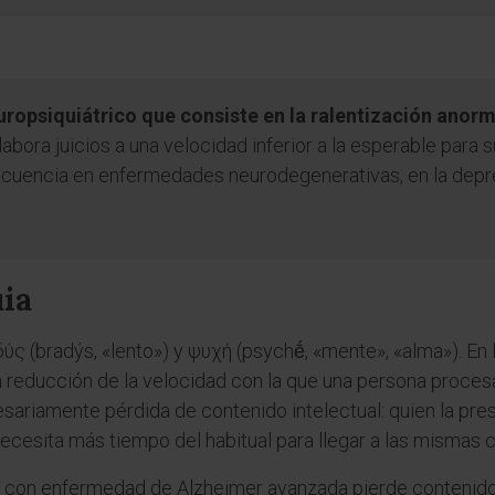
uropsiquiátrico que consiste en la ralentización anorm
bora juicios a una velocidad inferior a la esperable para s
cuencia en enfermedades neurodegenerativas, en la depres
uia
ύς (bradýs, «lento») y ψυχή (psychḗ, «mente», «alma»). En 
 la reducción de la velocidad con la que una persona proce
sariamente pérdida de contenido intelectual: quien la pre
cesita más tiempo del habitual para llegar a las mismas 
te con enfermedad de Alzheimer avanzada pierde contenido