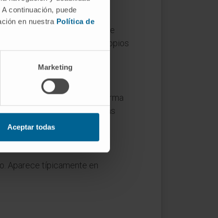
. A continuación, puede
mación en nuestra
Política de
persona con bradipsiquia puede
éficits cognitivos globales propios
Marketing
ser leve y no interfiere de forma
ad y empieza a dificultar tareas
Aceptar todas
to. Aparece típicamente en