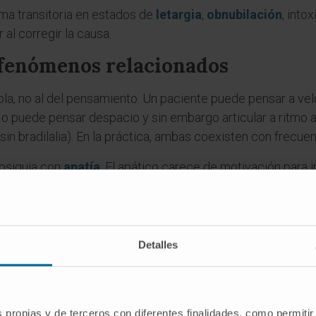
a transitoria en estados de
letargia
,
obnubilación
, into
 al corregir la causa.
 fenómenos relacionados
bla, no al del pensamiento. Un paciente puede pensar a vel
ia), o puede pensar despacio y sin embargo articular a rit
sin bradilalia). En la práctica, ambas coexisten con frecue
psiquia con
apatía
. El apático carece de motivación para i
 tiempo del que le gustaría. La superposición es frecuent
je conceptual es distinto.
es
Detalles
ra bradipsiquia?
) y ψυχή (psychḗ, «mente», «alma»). Literalmente: «mente l
s propias y de terceros con diferentes finalidades, como permitir