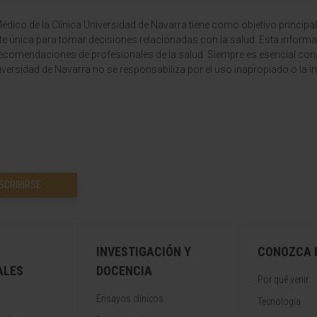
dico de la Clínica Universidad de Navarra tiene como objetivo principal
te única para tomar decisiones relacionadas con la salud. Esta informa
recomendaciones de profesionales de la salud. Siempre es esencial consu
versidad de Navarra no se responsabiliza por el uso inapropiado o la in
SCRIBIRSE
INVESTIGACIÓN Y
CONOZCA L
ALES
DOCENCIA
Por qué venir
Ensayos clínicos
Tecnología