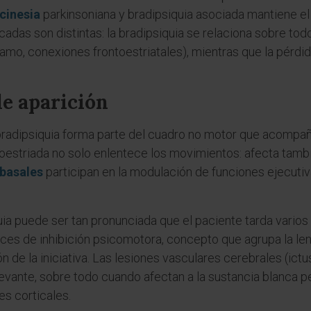
cinesia
parkinsoniana y bradipsiquia asociada mantiene el
icadas son distintas: la bradipsiquia se relaciona sobre to
álamo, conexiones frontoestriatales), mientras que la pérd
de aparición
radipsiquia forma parte del cuadro no motor que acompaña a
roestriada no solo enlentece los movimientos: afecta tambi
 basales
participan en la modulación de funciones ejecutiv
quia puede ser tan pronunciada que el paciente tarda vari
nces de inhibición psicomotora, concepto que agrupa la len
n de la iniciativa. Las lesiones vasculares cerebrales (ictu
levante, sobre todo cuando afectan a la sustancia blanca p
es corticales.