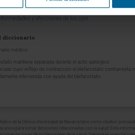
fesionales).
Trastornos palpebrales
.
lmology.
Salud ocular
.
nfermedades y afecciones de los ojos
.
l diccionario
onario médico:
rostato mantiene separada durante el acto quirúrgico.
ocular cuyo reflejo de contracción el blefarostato contrarrest
ntemente intervenida con ayuda del blefarostato.
dico de la Clínica Universidad de Navarra tiene como objetivo principal
te única para tomar decisiones relacionadas con la salud. Esta informa
recomendaciones de profesionales de la salud. Siempre es esencial consu