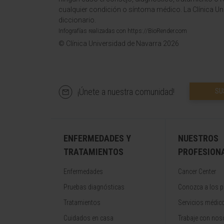
cualquier condición o síntoma médico. La Clínica Uni
diccionario.
Infografías realizadas con https://BioRender.com
© Clínica Universidad de Navarra 2026
¡Únete a nuestra comunidad!
SU
ENFERMEDADES Y
NUESTROS
TRATAMIENTOS
PROFESION
Enfermedades
Cancer Center
Pruebas diagnósticas
Conozca a los p
Tratamientos
Servicios médic
Cuidados en casa
Trabaje con nos