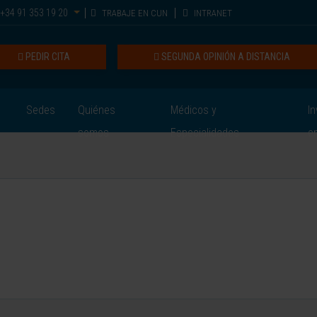
+34 91 353 19 20
TRABAJE EN CUN
INTRANET
PEDIR CITA
SEGUNDA OPINIÓN A DISTANCIA
Sedes
Quiénes
Médicos y
In
somos
Especialidades
e