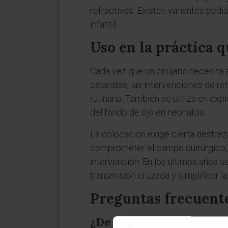
refractivos. Existen variantes pedi
infantil.
Uso en la práctica 
Cada vez que un cirujano necesita a
cataratas, las intervenciones de re
rutinaria. También se utiliza en e
del fondo de ojo en neonatos.
La colocación exige cierta destreza
comprometer el campo quirúrgico; u
intervención. En los últimos años 
transmisión cruzada y simplificar la 
Preguntas frecuent
¿De dónde viene la palab