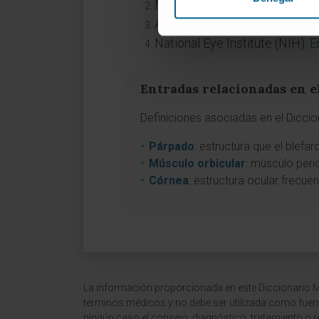
Manual MSD (versión para pro
American Academy of Ophtha
National Eye Institute (NIH).
E
Entradas relacionadas en e
Definiciones asociadas en el Dicci
Párpado
: estructura que el blefa
Músculo orbicular
: músculo peri
Córnea
: estructura ocular frecue
La información proporcionada en este Diccionario Mé
términos médicos y no debe ser utilizada como fuen
ningún caso el consejo, diagnóstico, tratamiento o 