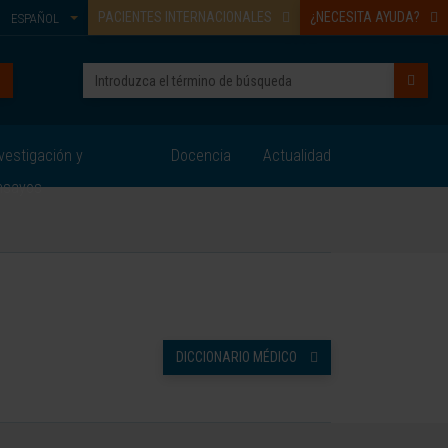
PACIENTES INTERNACIONALES
¿NECESITA AYUDA?
ESPAÑOL
vestigación y
Docencia
Actualidad
nsayos
DICCIONARIO MÉDICO