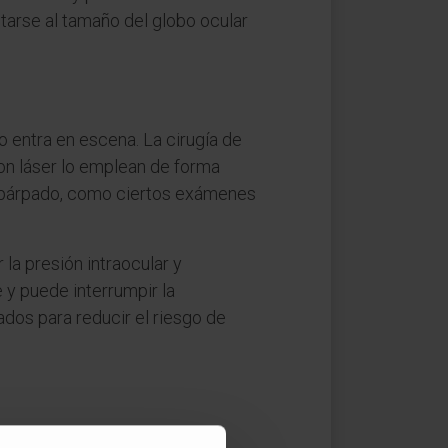
ptarse al tamaño del globo ocular
o entra en escena. La cirugía de
con láser lo emplean de forma
el párpado, como ciertos exámenes
la presión intraocular y
 y puede interrumpir la
dos para reducir el riesgo de