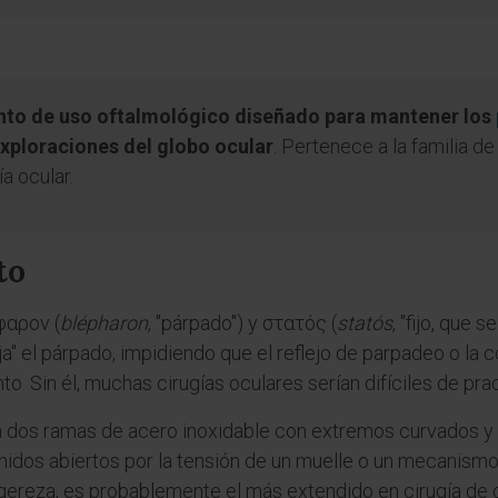
ento de uso oftalmológico diseñado para mantener los
exploraciones del globo ocular
. Pertenece a la familia d
a ocular.
to
φαρον (
blépharon
, "párpado") y στατός (
statós
, "fijo, que 
"fija" el párpado, impidiendo que el reflejo de parpadeo o la
to. Sin él, muchas cirugías oculares serían difíciles de pra
 dos ramas de acero inoxidable con extremos curvados y 
nidos abiertos por la tensión de un muelle o un mecanismo d
igereza, es probablemente el más extendido en cirugía de