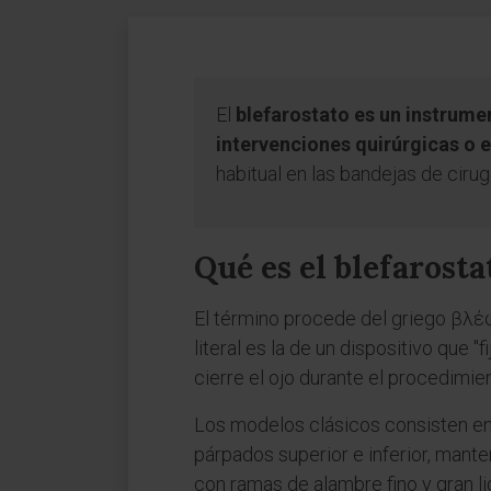
El
blefarostato es un instrum
intervenciones quirúrgicas o 
habitual en las bandejas de cirugí
Qué es el blefarosta
El término procede del griego βλέ
literal es la de un dispositivo que 
cierre el ojo durante el procedimien
Los modelos clásicos consisten en
párpados superior e inferior, mante
con ramas de alambre fino y gran l