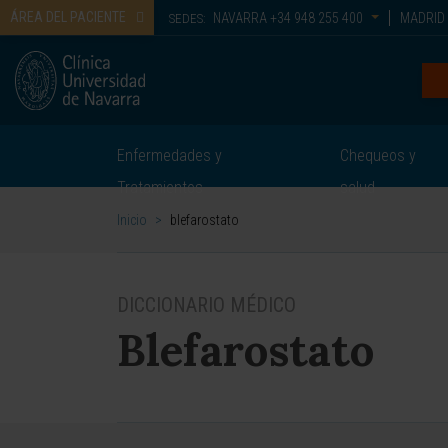
ÁREA DEL PACIENTE
NAVARRA
+34 948 255 400
MADRID
SEDES:
Enfermedades y
Chequeos y
Tratamientos
salud
Inicio
>
blefarostato
DICCIONARIO MÉDICO
Blefarostato