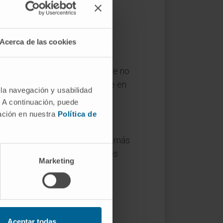
o compuesto que describe con
Acerca de las cookies
gional, de modo que el paciente no
n los párpados que se resuelve en
 la navegación y usabilidad
. A continuación, puede
mación en nuestra
Política de
to anterior), el de Cook (ramas más
da tipo responde a necesidades
Marketing
Aceptar todas