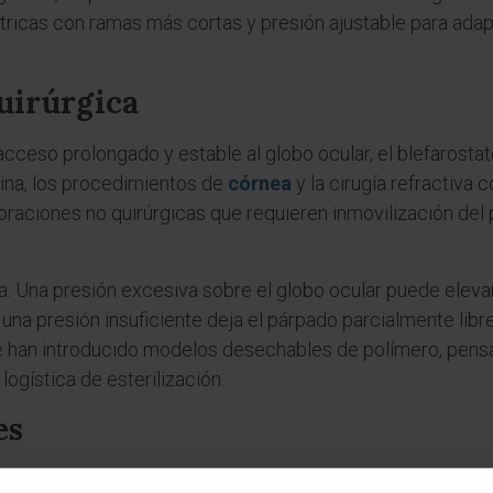
átricas con ramas más cortas y presión ajustable para ada
quirúrgica
cceso prolongado y estable al globo ocular, el blefarostat
tina, los procedimientos de
córnea
y la cirugía refractiva 
xploraciones no quirúrgicas que requieren inmovilización d
. Una presión excesiva sobre el globo ocular puede elevar 
na presión insuficiente deja el párpado parcialmente libre
se han introducido modelos desechables de polímero, pensa
logística de esterilización.
es
ra blefarostato?