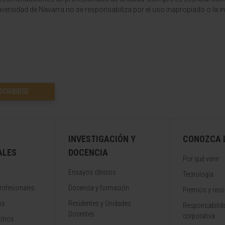
versidad de Navarra no se responsabiliza por el uso inapropiado o la in
SCRIBIRSE
INVESTIGACIÓN Y
CONOZCA L
ALES
DOCENCIA
Por qué venir
Ensayos clínicos
Tecnología
rofesionales
Docencia y formación
Premios y rec
os
Residentes y Unidades
Responsabilida
Docentes
corporativa
otros