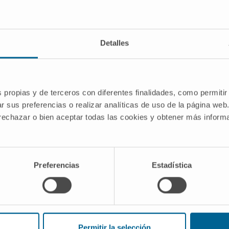
"párpado") y στατός (
statós
, "fijo, estable"). Es un términ
: fijar el párpado en posición abierta.
Detalles
 coloca después de administrar anestesia tópica o locorre
 retirarlo, puede quedar una ligera sensación de presión e
s propias y de terceros con diferentes finalidades, como permitir
r sus preferencias o realizar analíticas de uso de la página web
 rechazar o bien aceptar todas las cookies y obtener más infor
raquer (alambre fino, ligero, ideal para cirugía de segmen
s de retina) y los modelos desechables de polímero. Ca
Preferencias
Estadística
año del campo operatorio.
arostato
. Diccionario de la lengua española.
Permitir la selección