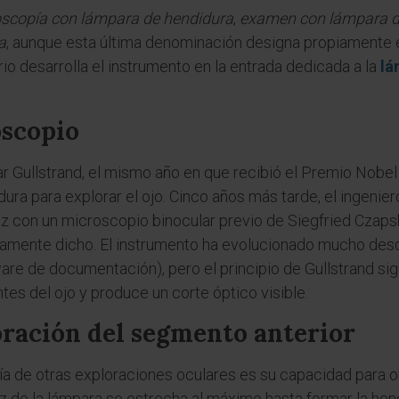
scopía con lámpara de hendidura
,
examen con lámpara d
a
, aunque esta última denominación designa propiamente el
rio desarrolla el instrumento en la entrada dedicada a la
lá
oscopio
ar Gullstrand, el mismo año en que recibió el Premio Nobel
ura para explorar el ojo. Cinco años más tarde, el ingenier
uz con un microscopio binocular previo de Siegfried Czapsk
iamente dicho. El instrumento ha evolucionado mucho des
are de documentación), pero el principio de Gullstrand sig
tes del ojo y produce un corte óptico visible.
oración del segmento anterior
ía de otras exploraciones oculares es su capacidad para 
az de la lámpara se estrecha al máximo hasta formar la he