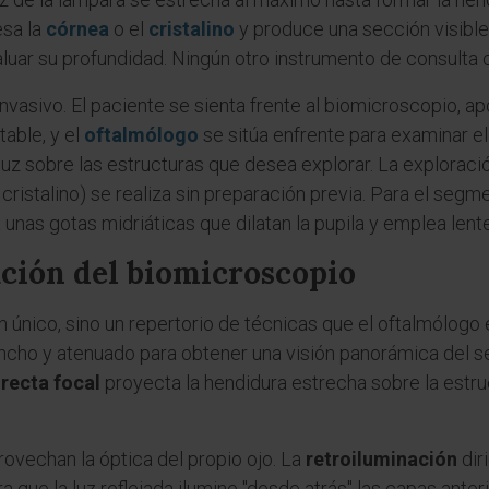
esa la
córnea
o el
cristalino
y produce una sección visible
aluar su profundidad. Ningún otro instrumento de consulta 
invasivo. El paciente se sienta frente al biomicroscopio, ap
able, y el
oftalmólogo
se sitúa enfrente para examinar el
 luz sobre las estructuras que desea explorar. La explorac
, cristalino) se realiza sin preparación previa. Para el segm
a unas gotas midriáticas que dilatan la pupila y emplea lente
ción del biomicroscopio
único, sino un repertorio de técnicas que el oftalmólogo
ancho y atenuado para obtener una visión panorámica del s
irecta focal
proyecta la hendidura estrecha sobre la estr
ovechan la óptica del propio ojo. La
retroiluminación
dir
ra que la luz reflejada ilumine "desde atrás" las capas ante