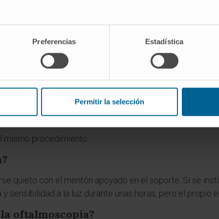
o. No sustituye a la biomicroscopía convencional; la com
es
Preferencias
Estadística
bra biomicroscopía?
ς (
mikrós
), "pequeño", y σκοπεῖν (
skopeîn
), "observar". Sig
na así porque explora tejidos vivos del ojo del paciente, n
Permitir la selección
amen con lámpara de hendidura?
el mismo procedimiento.
a?
e quieto con el mentón apoyado en el soporte. Si se instila
 y sensibilidad a la luz durante unas horas, pero el propi
 la oftalmoscopía?