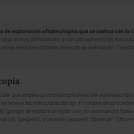
a de exploración oftalmológica que se realiza con la
l
inar en tres dimensiones y con alto aumento las estructur
 retina, mediante distintas técnicas de iluminación. Consti
copía
ocular que emplea un microscopio binocular estereoscópi
y en relieve las estructuras del ojo. El nombre del procedim
ida" (porque se explora un tejido vivo, no una muestra fijad
ikrós
), "pequeño", y σκοπεῖν (
skopeîn
), "observar". "Obser