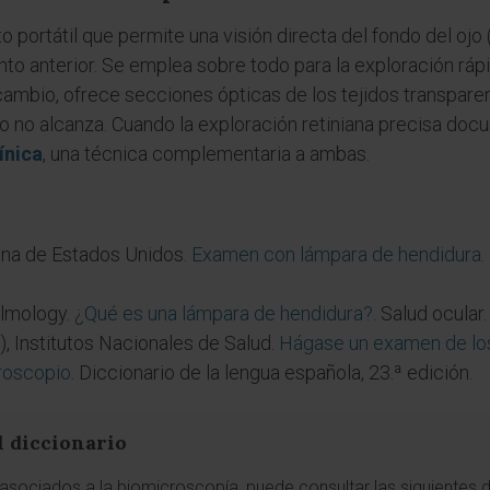
 portátil que permite una visión directa del fondo del ojo (
o anterior. Se emplea sobre todo para la exploración rápi
cambio, ofrece secciones ópticas de los tejidos transpare
 no alcanza. Cuando la exploración retiniana precisa docum
ínica
, una técnica complementaria a ambas.
ina de Estados Unidos.
Examen con lámpara de hendidura
lmology.
¿Qué es una lámpara de hendidura?
. Salud ocular.
I), Institutos Nacionales de Salud.
Hágase un examen de los 
roscopio
. Diccionario de la lengua española, 23.ª edición.
l diccionario
sociados a la biomicroscopía, puede consultar las siguientes d