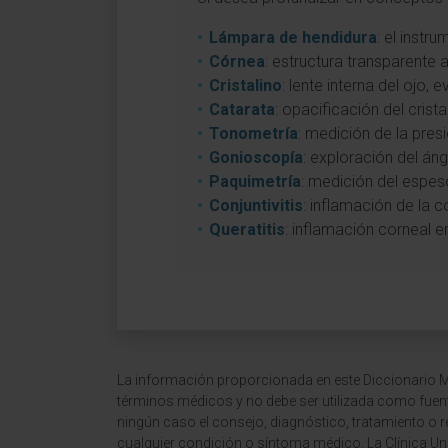
Lámpara de hendidura
: el instr
Córnea
: estructura transparente a
Cristalino
: lente interna del ojo,
Catarata
: opacificación del cris
Tonometría
: medición de la pres
Gonioscopía
: exploración del án
Paquimetría
: medición del espes
Conjuntivitis
: inflamación de la 
Queratitis
: inflamación corneal e
La información proporcionada en este Diccionario Mé
términos médicos y no debe ser utilizada como fuen
ningún caso el consejo, diagnóstico, tratamiento o 
cualquier condición o síntoma médico. La Clínica Uni