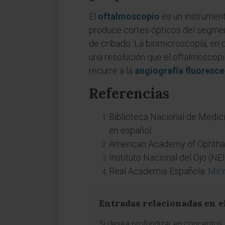
El
oftalmoscopio
es un instrumento
produce cortes ópticos del segment
de cribado. La biomicroscopía, en 
una resolución que el oftalmoscopio
recurre a la
angiografía fluoresce
Referencias
Biblioteca Nacional de Medic
en español.
American Academy of Ophtha
Instituto Nacional del Ojo (NE
Real Academia Española.
Mic
Entradas relacionadas en e
Si desea profundizar en conceptos a