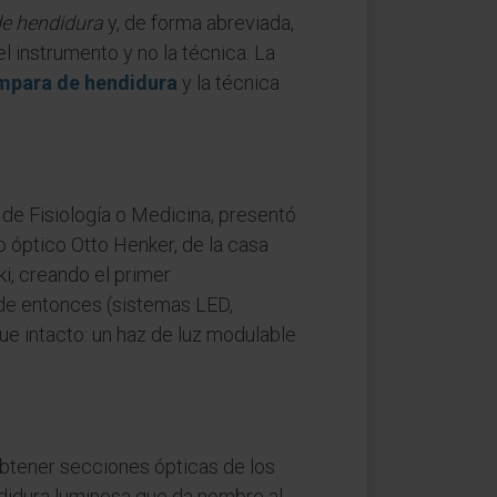
e hendidura
y, de forma abreviada,
 instrumento y no la técnica. La
mpara de hendidura
y la técnica
 de Fisiología o Medicina, presentó
o óptico Otto Henker, de la casa
i, creando el primer
de entonces (sistemas LED,
ue intacto: un haz de luz modulable
obtener secciones ópticas de los
ndidura luminosa que da nombre al