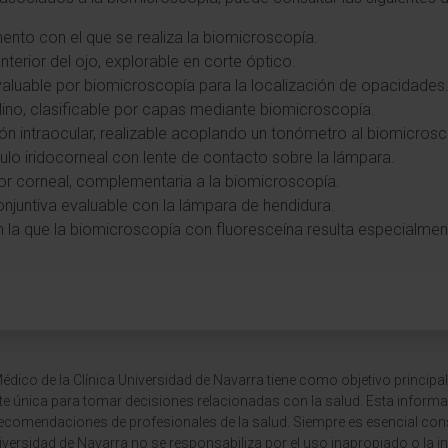
umento con el que se realiza la biomicroscopía.
nterior del ojo, explorable en corte óptico.
 evaluable por biomicroscopía para la localización de opacidades
talino, clasificable por capas mediante biomicroscopía.
ión intraocular, realizable acoplando un tonómetro al biomicrosc
gulo iridocorneal con lente de contacto sobre la lámpara.
or corneal, complementaria a la biomicroscopía.
conjuntiva evaluable con la lámpara de hendidura.
n la que la biomicroscopía con fluoresceína resulta especialmente
dico de la Clínica Universidad de Navarra tiene como objetivo principal
te única para tomar decisiones relacionadas con la salud. Esta informa
recomendaciones de profesionales de la salud. Siempre es esencial consu
versidad de Navarra no se responsabiliza por el uso inapropiado o la in