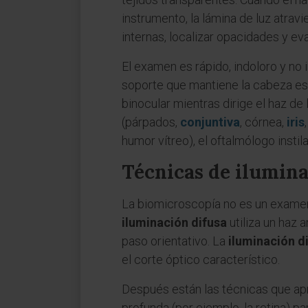
instrumento, la lámina de luz atravi
internas, localizar opacidades y ev
El examen es rápido, indoloro y no 
soporte que mantiene la cabeza est
binocular mientras dirige el haz de
(párpados,
conjuntiva
, córnea,
iris
humor vítreo), el oftalmólogo instil
Técnicas de ilumina
La biomicroscopía no es un examen 
iluminación difusa
utiliza un haz 
paso orientativo. La
iluminación d
el corte óptico característico.
Después están las técnicas que apr
profunda (por ejemplo, la retina) pa