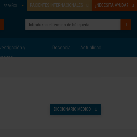
PACIENTES INTERNACIONALES
¿NECESITA AYUDA?
ESPAÑOL
vestigación y
Docencia
Actualidad
nsayos
DICCIONARIO MÉDICO