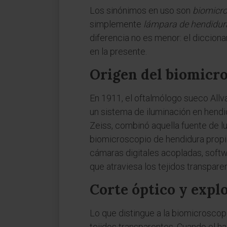
Los sinónimos en uso son
biomicro
simplemente
lámpara de hendidur
diferencia no es menor: el dicciona
en la presente.
Origen del biomicr
En 1911, el oftalmólogo sueco Allv
un sistema de iluminación en hendid
Zeiss, combinó aquella fuente de l
biomicroscopio de hendidura prop
cámaras digitales acopladas, softw
que atraviesa los tejidos transparen
Corte óptico y expl
Lo que distingue a la biomicroscop
tejidos transparentes. Cuando el h