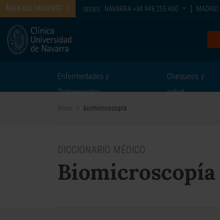
ÁREA DEL PACIENTE
NAVARRA
+34 948 255 400
MADRID
SEDES:
Enfermedades y
Chequeos y
Tratamientos
salud
Inicio
>
biomicroscopía
DICCIONARIO MÉDICO
Biomicroscopía