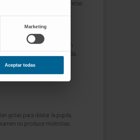
plementa en situaciones concretas.
Marketing
nifica literalmente "observación
o una muestra histológica fijada,
Aceptar todas
n gotas para dilatar la pupila,
o examen no produce molestias.