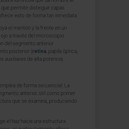
 que permite distinguir capas
ofrece esto de forma tan inmediata.
oya el mentón y la frente en un
 ojo a través del microscopio
ión del segmento anterior
ento posterior (
retina
, papila óptica,
s auxiliares de alta potencia.
 emplea de forma secuencial. La
egmento anterior, útil como primer
uctura que se examina, produciendo
ige el haz hacia una estructura
riores; es particularmente eficaz