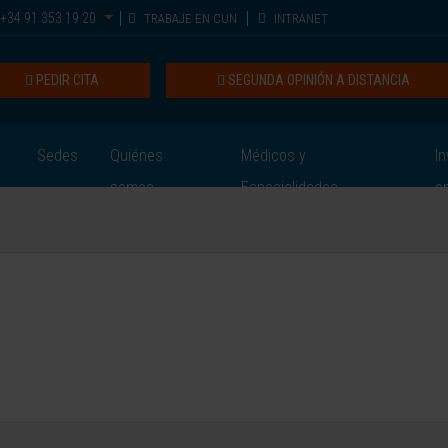
+34 91 353 19 20
TRABAJE EN CUN
INTRANET
PEDIR CITA
SEGUNDA OPINIÓN A DISTANCIA
Sedes
Quiénes
Médicos y
In
somos
Especialidades
e