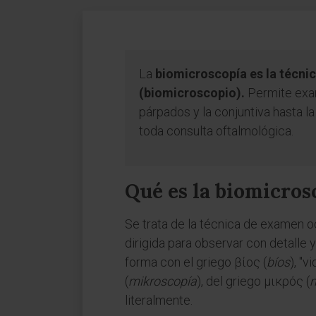
La
biomicroscopía es la técnic
(biomicroscopio).
Permite exam
párpados y la conjuntiva hasta la
toda consulta oftalmológica.
Qué es la biomicros
Se trata de la técnica de examen 
dirigida para observar con detalle 
forma con el griego βίος (
bíos
), "v
(
mikroscopía
), del griego μικρός (
m
literalmente.