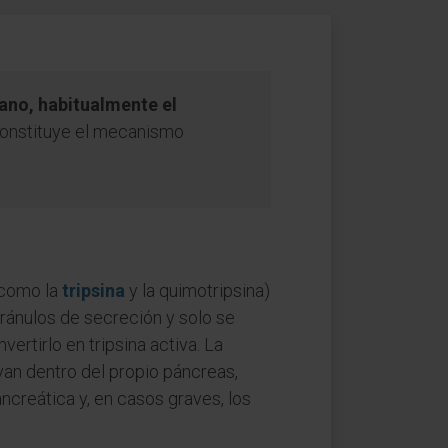
ano, habitualmente el
Constituye el mecanismo
(como la
tripsina
y la quimotripsina)
ánulos de secreción y solo se
vertirlo en tripsina activa. La
an dentro del propio páncreas,
creática y, en casos graves, los