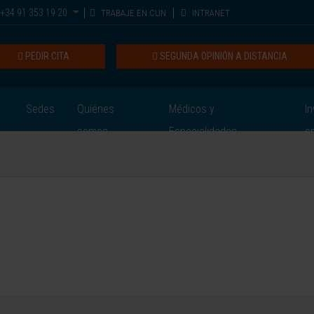
+34 91 353 19 20
TRABAJE EN CUN
INTRANET
PEDIR CITA
SEGUNDA OPINIÓN A DISTANCIA
Sedes
Quiénes
Médicos y
In
somos
Especialidades
e