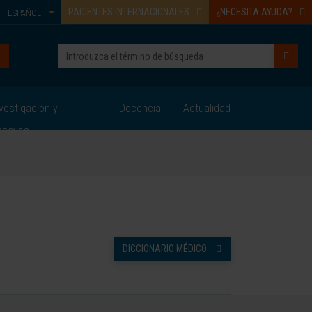
PACIENTES INTERNACIONALES
¿NECESITA AYUDA?
ESPAÑOL
vestigación y
Docencia
Actualidad
nsayos
DICCIONARIO MÉDICO