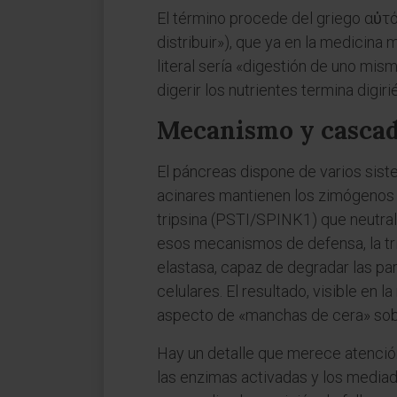
El término procede del griego αὐτό
distribuir»), que ya en la medicin
literal sería «digestión de uno mis
digerir los nutrientes termina digir
Mecanismo y cascad
El páncreas dispone de varios sist
acinares mantienen los zimógenos s
tripsina (PSTI/SPINK1) que neutral
esos mecanismos de defensa, la tri
elastasa, capaz de degradar las pa
celulares. El resultado, visible en 
aspecto de «manchas de cera» sobr
Hay un detalle que merece atención
las enzimas activadas y los mediado