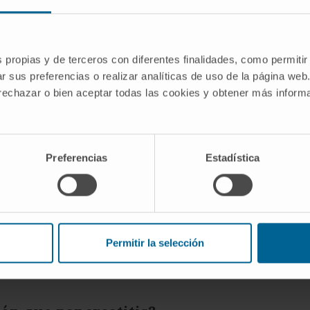
ido necrótico. La autodigestión, en cambio, se refiere es
 que las produce, y sucede en vida del paciente como even
osis), pero el mecanismo y el contexto clínico son diferent
s propias y de terceros con diferentes finalidades, como permitir
r sus preferencias o realizar analíticas de uso de la página web
es
 rechazar o bien aceptar todas las cookies y obtener más infor
bra autodigestión?
o») y el latín
digestio
, de
digerere
(«distribuir, descomponer
Preferencias
Estadística
fecta al páncreas?
reas es el único órgano que produce enzimas proteolíticas e
Permitir la selección
llan los mecanismos de seguridad. En teoría, las enzimas g
a úlcera péptica), pero la terminología médica reserva «au