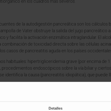
ultiorgánico en los cuadros más severos.
entes de la autodigestión pancreática son los cálculos b
 ampolla de Vater obstruye la salida del jugo pancreático a
co y facilita la activación enzimática intraglandular. El a
combinación de toxicidad directa sobre las células acinare
 los casos de pancreatitis aguda en los países occidentale
os habituales: hipertrigliceridemia grave (por encima de 
, procedimientos endoscópicos sobre la vía biliar y cierto
 identifica la causa (pancreatitis idiopática), que puede l
a autolisis
ptos distintos, aunque en ocasiones se confundan. La auto
Detalles
enzimas lisosomales tras la muerte de la célula; es un fen