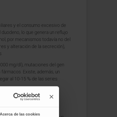
iliares y el consumo excesivo de
l duodeno, lo que genera un reflujo
lcohol, por mecanismos todavía no del
s y alteración de la secreción),
s.
1 000 mg/dl), mutaciones del gen
s fármacos. Existe, además, un
legar al 10-15 % de las series
lisis designa la destrucción
Acerca de las cookies
ómeno post mortem universal o un