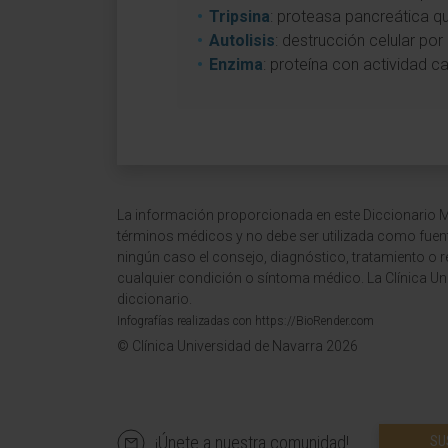
Tripsina
: proteasa pancreática 
Autolisis
: destrucción celular po
Enzima
: proteína con actividad c
La información proporcionada en este Diccionario Mé
términos médicos y no debe ser utilizada como fuen
ningún caso el consejo, diagnóstico, tratamiento o 
cualquier condición o síntoma médico. La Clínica Uni
diccionario.
Infografías realizadas con https://BioRender.com
© Clínica Universidad de Navarra 2026
¡Únete a nuestra comunidad!
SU