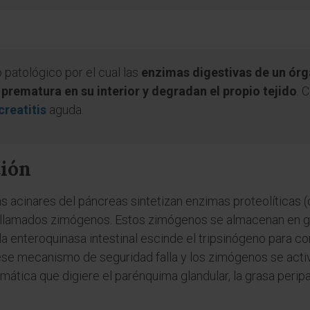
patológico por el cual las
enzimas digestivas de un órg
 prematura en su interior y degradan el propio tejido
. 
creatitis
aguda.
tión
as acinares del páncreas sintetizan enzimas proteolíticas 
 llamados zimógenos. Estos zimógenos se almacenan en gr
la enteroquinasa intestinal escinde el tripsinógeno para con
se mecanismo de seguridad falla y los zimógenos se activ
ica que digiere el parénquima glandular, la grasa peripan