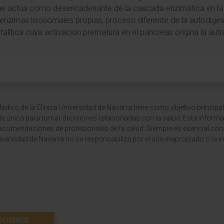
que actúa como desencadenante de la cascada enzimática en la 
r enzimas lisosomales propias, proceso diferente de la autodiges
atalítica cuya activación prematura en el páncreas origina la aut
dico de la Clínica Universidad de Navarra tiene como objetivo principal
te única para tomar decisiones relacionadas con la salud. Esta informa
recomendaciones de profesionales de la salud. Siempre es esencial consu
versidad de Navarra no se responsabiliza por el uso inapropiado o la in
SCRIBIRSE