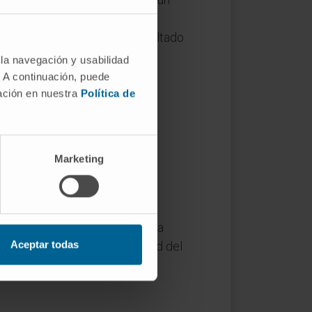
pecíficamente a la acción de
to patológico activo. El resultado
es.
 la navegación y usabilidad
. A continuación, puede
mación en nuestra
Política de
»). Significa, literalmente,
Marketing
n cantidad suficiente como para
Aceptar todas
ástricas podrían dañar la pared del
todigestión» para el contexto