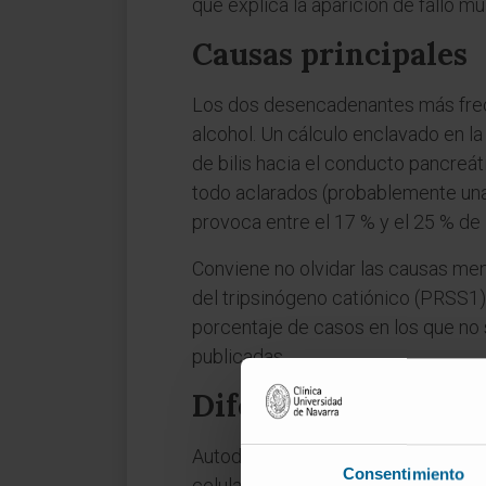
que explica la aparición de fallo m
Causas principales
Los dos desencadenantes más frecu
alcohol. Un cálculo enclavado en la
de bilis hacia el conducto pancreáti
todo aclarados (probablemente una 
provoca entre el 17 % y el 25 % de
Conviene no olvidar las causas men
del tripsinógeno catiónico (PRSS1)
porcentaje de casos en los que no se
publicadas.
Diferenciación con l
Autodigestión y
autolisis
son conce
Consentimiento
celular por acción de las propias 