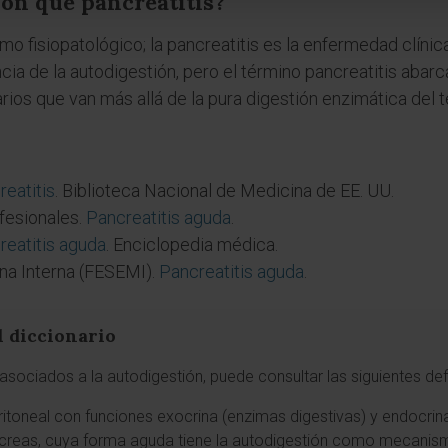
ón que pancreatitis?
o fisiopatológico; la pancreatitis es la enfermedad clínic
cia de la autodigestión, pero el término pancreatitis aba
rios que van más allá de la pura digestión enzimática del t
reatitis
. Biblioteca Nacional de Medicina de EE. UU.
fesionales.
Pancreatitis aguda
.
reatitis aguda
. Enciclopedia médica.
na Interna (FESEMI).
Pancreatitis aguda
.
l diccionario
sociados a la autodigestión, puede consultar las siguientes def
ritoneal con funciones exocrina (enzimas digestivas) y endocrina 
áncreas, cuya forma aguda tiene la autodigestión como mecanism