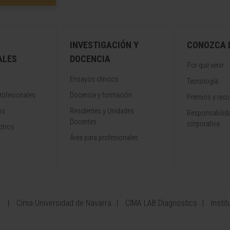
INVESTIGACIÓN Y
CONOZCA L
ALES
DOCENCIA
Por qué venir
Ensayos clínicos
Tecnología
rofesionales
Docencia y formación
Premios y rec
os
Residentes y Unidades
Responsabilida
Docentes
corporativa
otros
Área para profesionales
a
Cima Universidad de Navarra
CIMA LAB Diagnostics
Instit