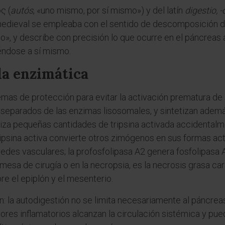
ς (
autós
, «uno mismo, por sí mismo») y del latín
digestio, -
a medieval se empleaba con el sentido de descomposición d
mo», y describe con precisión lo que ocurre en el páncrea
iéndose a sí mismo.
a enzimática
emas de protección para evitar la activación prematura de
eparados de las enzimas lisosomales, y sintetizan además
iza pequeñas cantidades de tripsina activada accidentalm
psina activa convierte otros zimógenos en sus formas acti
redes vasculares; la profosfolipasa A2 genera fosfolipas
la mesa de cirugía o en la necropsia, es la necrosis grasa c
e el epiplón y el mesenterio.
: la autodigestión no se limita necesariamente al páncreas
res inflamatorios alcanzan la circulación sistémica y pued