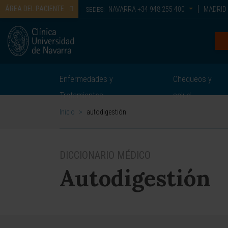
ÁREA DEL PACIENTE
NAVARRA
+34 948 255 400
MADRID
SEDES:
Enfermedades y
Chequeos y
Tratamientos
salud
Inicio
>
autodigestión
DICCIONARIO MÉDICO
Autodigestión