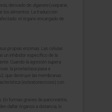
onis
, derivado de
digerere
(«separar,
e los alimentos. La traducción
s afectado: el órgano encargado de
 sus propias enzimas. Las células
 un inhibidor específico de la
ente. Cuando la agresión supera
vas: la proelastasa pasa a
a A2, que destruye las membranas
aracterística (esteatonecrosis) con
. En formas graves de pancreatitis,
en dañar órganos a distancia, lo