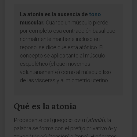
La atonía es la ausencia de
tono
muscular.
Cuando un músculo pierde
por completo esa contracción basal que
normalmente mantiene incluso en
reposo, se dice que está atónico. El
concepto se aplica tanto al músculo
esquelético (el que movemos
voluntariamente) como al músculo liso
de las vísceras y al miometrio uterino.
Qué es la atonía
Procedente del griego ἀτονία (
atonía
), la
palabra se forma con el prefijo privativo ἀ- y
τόνος (
tónos
), "tensión" o "tono". Hipócrates