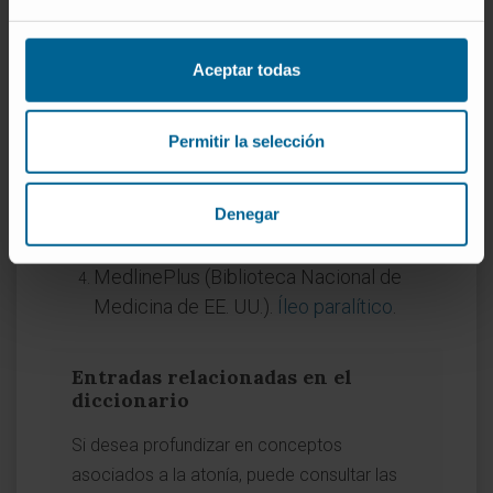
Referencias
Aceptar todas
MedlinePlus (Biblioteca Nacional de
Medicina de EE. UU.).
Hipotonía
.
Permitir la selección
Manual MSD (versión para
profesionales).
Trastornos convulsivos
.
Denegar
Real Academia Española.
Atonía.
Diccionario de la lengua española
.
MedlinePlus (Biblioteca Nacional de
Medicina de EE. UU.).
Íleo paralítico
.
Entradas relacionadas en el
diccionario
Si desea profundizar en conceptos
asociados a la atonía, puede consultar las