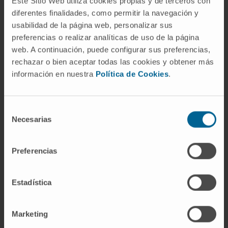
¿Es lo mismo atonía que parálisis?
Este Sitio Web utiliza cookies propias y de terceros con
diferentes finalidades, como permitir la navegación y
No exactamente. La parálisis implica pérdida
usabilidad de la página web, personalizar sus
de la capacidad de movimiento voluntario, que
preferencias o realizar analíticas de uso de la página
puede cursar con atonía (parálisis fláccida) o
web. A continuación, puede configurar sus preferencias,
rechazar o bien aceptar todas las cookies y obtener más
con aumento del tono (parálisis espástica). La
información en nuestra
Política de Cookies
.
atonía describe solo la ausencia de tono,
independientemente de si el movimiento
voluntario está o no conservado.
Selección
Necesarias
de
¿La atonía del sueño REM es
consentimiento
normal?
Preferencias
Completamente. Es un mecanismo de
protección: si no se produjera esa inhibición
Estadística
de las motoneuronas durante el sueño REM, la
persona actuaría sus sueños, con riesgo de
lesionarse o de lesionar a quien duerma a su
Marketing
lado.