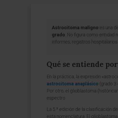
Astrocitoma maligno
es una de
grado
. No figura como entidad 
informes, registros hospitalario
Qué se entiende po
En la práctica, la expresión «astro
astrocitoma anaplásico
(grado 3 
Por otro, el glioblastoma (históri
espectro.
La 5.ª edición de la clasificación
esta nomenclatura. El glioblastoma