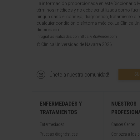
La información proporcionada en este Diccionario Mé
términos médicos y no debe ser utilizada como fuen
ningún caso el consejo, diagnóstico, tratamiento o 
cualquier condición o síntoma médico. La Clínica Uni
diccionario.
Infografías realizadas con https://BioRender.com
© Clínica Universidad de Navarra 2026
¡Únete a nuestra comunidad!
SU
ENFERMEDADES Y
NUESTROS
TRATAMIENTOS
PROFESION
Enfermedades
Cancer Center
Pruebas diagnósticas
Conozca a los p