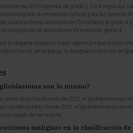
trocitomas, IDH-mutantes, de grado 2, 3 o 4 según sus car
strocitoma grado 4» en sentido estricto para los tumores 
do un astrocitoma con mutación IDH alcanza el grado 4 (p
be la designación de astrocitoma IDH-mutante, grado 4.
co, la etiqueta «maligno» sigue vigente porque resulta i
clatura formal, sin embargo, la designación precisa del gra
es
glioblastoma son lo mismo?
. Antes de la clasificación de 2021, el glioblastoma se c
gno» podía incluirlo. Desde 2021, el glioblastoma es una e
ia ha dejado de ser exacta.
rocitoma maligno» en la clasificación de