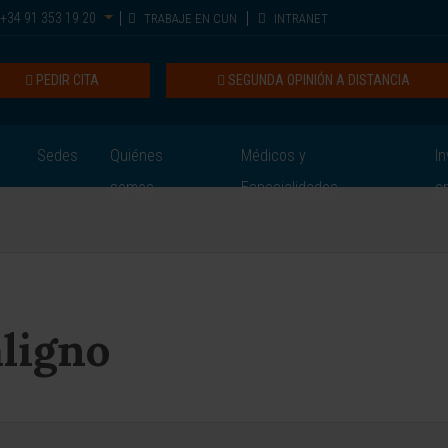
+34 91 353 19 20
TRABAJE EN CUN
INTRANET
PEDIR CITA
SEGUNDA OPINIÓN A DISTANCIA
Sedes
Quiénes
Médicos y
In
somos
Especialidades
e
ligno