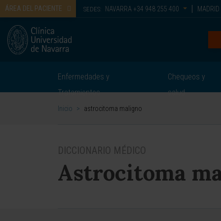
ÁREA DEL PACIENTE
NAVARRA
+34 948 255 400
MADRID
SEDES:
Enfermedades y
Chequeos y
Tratamientos
salud
Inicio
>
astrocitoma maligno
DICCIONARIO MÉDICO
Astrocitoma ma