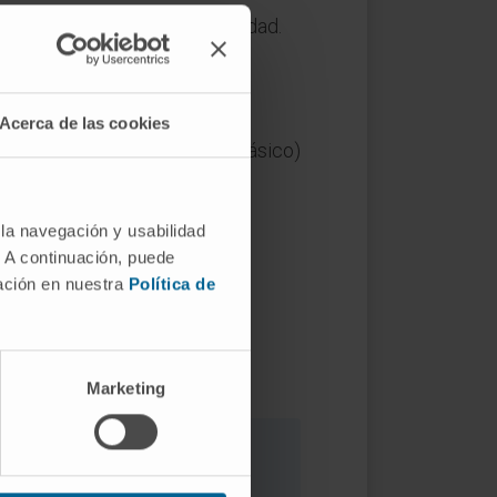
os, no por adjetivos de gravedad.
enérica de «maligno».
?
Acerca de las cookies
l tiempo hacia grado 3 (anaplásico)
l.
 la navegación y usabilidad
. A continuación, puede
DQ)
.
mación en nuestra
Política de
Marketing