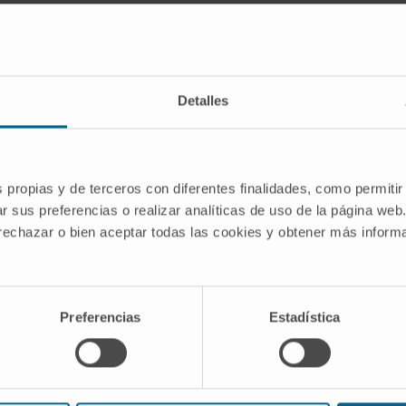
definidas por criterios histológicos y moleculares concret
cular aportan más información pronóstica que la etiqueta g
e bajo grado convertirse en uno maligno
Detalles
ado 2 tienen una tendencia documentada a progresar con e
mas pilocíticos
, en cambio, esa progresión es excepciona
s propias y de terceros con diferentes finalidades, como permitir
r sus preferencias o realizar analíticas de uso de la página web
(NCI).
Tumores del sistema nervioso central en adultos (P
 rechazar o bien aceptar todas las cookies y obtener más infor
mptoms and causes
.
rological Surgeons (AANS).
Brain Tumors
.
lico general).
Algunos tumores cerebrales específicos
.
Preferencias
Estadística
ión clínica completa sobre los tumores cerebrales