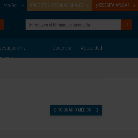
PACIENTES INTERNACIONALES
¿NECESITA AYUDA?
ESPAÑOL
vestigación y
Docencia
Actualidad
nsayos
DICCIONARIO MÉDICO