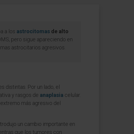
pa a los
astrocitomas
de alto
a OMS, pero sigue apareciendo en
omas astrocitarios agresivos.
 distintas. Por un lado, el
cativa y rasgos de
anaplasia
celular.
l extremo más agresivo del
introdujo un cambio importante en
ientras que los tumores con