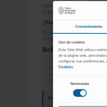
Porque la OMS prefiere categorías 
El grado del tumor y su perfil mole
¿Puede un astrocitoma d
Consentimiento
Sí. Los astrocitomas difusos de gr
e incluso grado 4. En los
astrocito
Uso de cookies
Referencias
Este Sitio Web utiliza cookie
de la página web, personaliza
Instituto Nacional del Cáncer 
configurar sus preferencias,
Mayo Clinic.
Astrocytoma: sy
Cookies
.
American Association of Neu
Selección
Manual MSD (versión para púb
Necesarias
de
consentimiento
Consulte también la informac