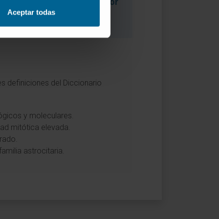
ar la
ficha completa del tumor
Aceptar todas
s definiciones del Diccionario
ológicos y moleculares.
dad mitótica elevada.
grado.
amilia astrocitaria.