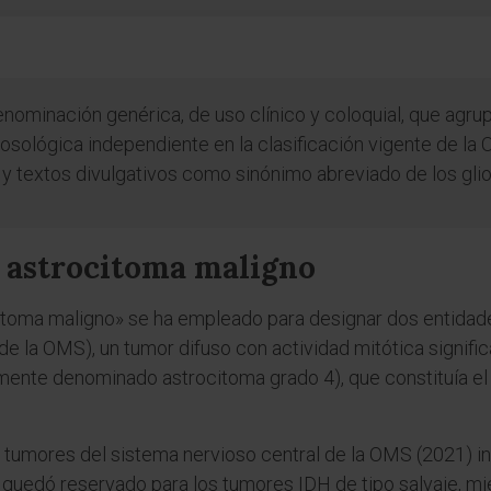
nominación genérica, de uso clínico y coloquial, que agru
nosológica independiente en la clasificación vigente de l
s y textos divulgativos como sinónimo abreviado de los gli
r astrocitoma maligno
citoma maligno» se ha empleado para designar dos entidades
de la OMS), un tumor difuso con actividad mitótica signifi
camente denominado astrocitoma grado 4), que constituía e
 de tumores del sistema nervioso central de la OMS (2021) 
 quedó reservado para los tumores IDH de tipo salvaje, m