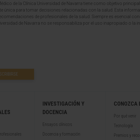
dico de la Clínica Universidad de Navarra tiene como objetivo principal
te única para tomar decisiones relacionadas con la salud. Esta informa
recomendaciones de profesionales de la salud. Siempre es esencial consu
versidad de Navarra no se responsabiliza por el uso inapropiado o la in
SCRIBIRSE
INVESTIGACIÓN Y
CONOZCA L
ALES
DOCENCIA
Por qué venir
Ensayos clínicos
Tecnología
rofesionales
Docencia y formación
Premios y rec