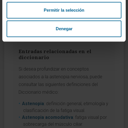
factors in university students with
ordered logistic regression
. BMC
Permitir la selección
Ophthalmol. 2025;25:39.
EyeWiki, American Academy of
Denegar
Ophthalmology.
Asthenopia
.
Entradas relacionadas en el
diccionario
Si desea profundizar en conceptos
asociados a la astenopia nerviosa, puede
consultar las siguientes definiciones del
Diccionario médico:
Astenopia
: definición general, etimología y
clasificación de la fatiga visual.
Astenopia acomodativa
: fatiga visual por
sobrecarga del músculo ciliar.