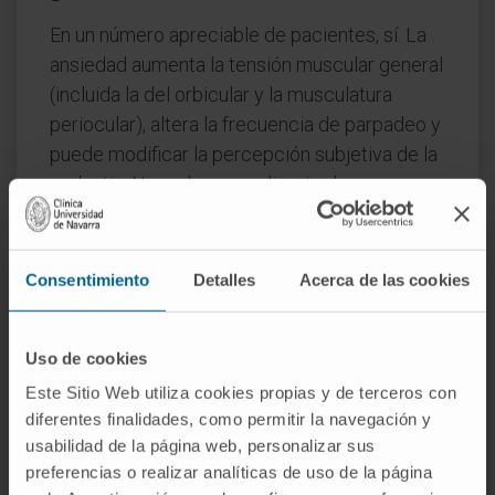
En un número apreciable de pacientes, sí. La
ansiedad aumenta la tensión muscular general
(incluida la del orbicular y la musculatura
periocular), altera la frecuencia de parpadeo y
puede modificar la percepción subjetiva de la
molestia. No es la causa directa de un
problema óptico, pero baja el umbral a partir
del cual cualquier esfuerzo visual se vuelve
incómodo.
Consentimiento
Detalles
Acerca de las cookies
¿De dónde viene el término
«neurasténica»?
Uso de cookies
De neurastenia, un diagnóstico propuesto por
Este Sitio Web utiliza cookies propias y de terceros con
diferentes finalidades, como permitir la navegación y
George Miller Beard en 1869 para describir un
usabilidad de la página web, personalizar sus
agotamiento del sistema nervioso que se
preferencias o realizar analíticas de uso de la página
manifestaba con fatiga generalizada,