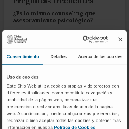
Preguntas frecuentes
¿Es lo mismo counseling que
asesoramiento psicológico?
En la práctica clínica española, sí se usan
como sinónimos. La diferencia es de
contexto: en países anglosajones, el
counselor
es un profesional con título
Consentimiento
Detalles
Acerca de las cookies
específico distinto del psicólogo clínico,
mientras que en España el asesoramiento
Uso de cookies
psicológico lo ejerce habitualmente un
Este Sitio Web utiliza cookies propias y de terceros con
psicólogo dentro de su práctica profesional.
diferentes finalidades, como permitir la navegación y
¿Se necesita tener un trastorno
usabilidad de la página web, personalizar sus
mental para acudir a
preferencias o realizar analíticas de uso de la página
asesoramiento psicológico?
web. A continuación, puede configurar sus preferencias,
rechazar o bien aceptar todas las cookies y obtener más
No. Es una de las diferencias con la
información en nuestra
Política de Cookies
.