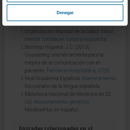
cada profesión.
Denegar
Referencias
Organización Mundial de la Salud.
Salud
mental: fortalecer nuestra respuesta
.
Bermejo Higuera, J. C. (2013).
Counseling: una herramienta para la
mejora de la comunicación con el
paciente.
Farmacia Hospitalaria, 37(3)
.
Real Academia Española.
Asesoramiento
.
Diccionario de la lengua española.
Biblioteca Nacional de Medicina de EE.
UU.
Asesoramiento genético
.
MedlinePlus en español.
Entradas relacionadas en el