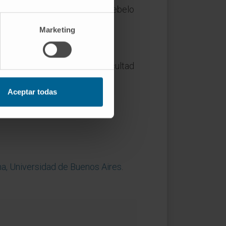
como sinónimos junto con "cerebelo
Marketing
ia a la caída, nistagmo y dificultad
le ser positivo. En niños, los
Aceptar todas
e este cuadro.
a, Universidad de Buenos Aires
.