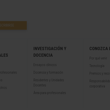
SCRIBIRSE
INVESTIGACIÓN Y
CONOZCA L
ALES
DOCENCIA
Por qué venir
Ensayos clínicos
Tecnología
rofesionales
Docencia y formación
Premios y rec
os
Residentes y Unidades
Responsabilida
Docentes
corporativa
otros
Área para profesionales