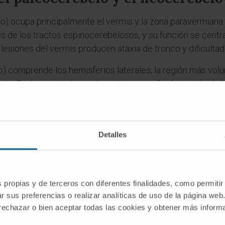
o) ocupa principalmente el vermis y la zona paravermiana
 de los tractos espinocerebelosos, y su función se centra
 lesiones del vermis producen ataxia de tronco y dificulta
) comprende los hemisferios laterales, la región más vol
ente. Está conectado con la
corteza cerebral
a través de l
ación y la ejecución precisa de movimientos finos, sobre t
es
Detalles
erebelo?
 que indica antigüedad o primacía. Designa la porción del 
 vertebrados acuáticos primitivos.
s propias y de terceros con diferentes finalidades, como permitir
r sus preferencias o realizar analíticas de uso de la página web
elo que vestibulocerebelo?
 rechazar o bien aceptar todas las cookies y obtener más infor
rebelo" es el término filogenético; "vestibulocerebelo" es 