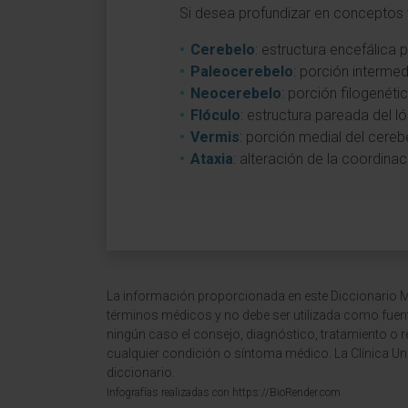
Si desea profundizar en conceptos v
Cerebelo
: estructura encefálica 
Paleocerebelo
: porción intermed
Neocerebelo
: porción filogenét
Flóculo
: estructura pareada del ló
Vermis
: porción medial del cer
Ataxia
: alteración de la coordina
La información proporcionada en este Diccionario Mé
términos médicos y no debe ser utilizada como fuen
ningún caso el consejo, diagnóstico, tratamiento o 
cualquier condición o síntoma médico. La Clínica Uni
diccionario.
Infografías realizadas con https://BioRender.com