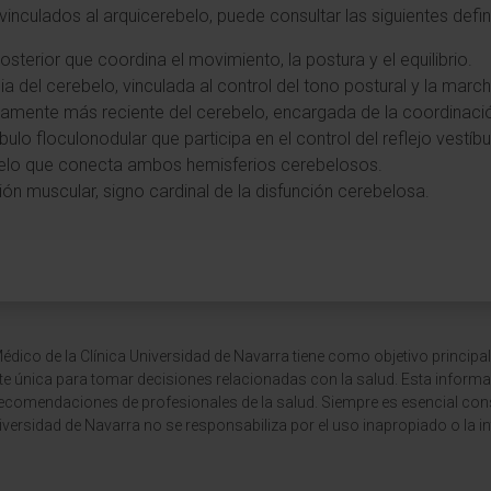
inculados al arquicerebelo, puede consultar las siguientes defi
posterior que coordina el movimiento, la postura y el equilibrio.
ia del cerebelo, vinculada al control del tono postural y la march
icamente más reciente del cerebelo, encargada de la coordinaci
bulo floculonodular que participa en el control del reflejo vestíbu
ebelo que conecta ambos hemisferios cerebelosos.
ción muscular, signo cardinal de la disfunción cerebelosa.
dico de la Clínica Universidad de Navarra tiene como objetivo principal
te única para tomar decisiones relacionadas con la salud. Esta informa
recomendaciones de profesionales de la salud. Siempre es esencial consu
versidad de Navarra no se responsabiliza por el uso inapropiado o la in