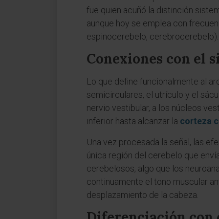
fue quien acuñó la distinción siste
aunque hoy se emplea con frecuenc
espinocerebelo, cerebrocerebelo).
Conexiones con el s
Lo que define funcionalmente al arq
semicirculares, el utrículo y el sác
nervio vestibular, a los núcleos ve
inferior hasta alcanzar la
corteza 
Una vez procesada la señal, las efe
única región del cerebelo que enví
cerebelosos, algo que los neuroanat
continuamente el tono muscular ant
desplazamiento de la cabeza.
Diferenciación con 