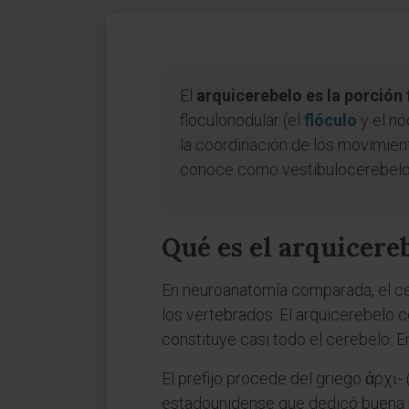
El
arquicerebelo es la porción
floculonodular (el
flóculo
y el nó
la coordinación de los movimient
conoce como vestibulocerebelo
Qué es el arquicere
En neuroanatomía comparada, el cer
los vertebrados. El arquicerebelo 
constituye casi todo el cerebelo. E
El prefijo procede del griego ἀρχι- 
estadounidense que dedicó buena pa