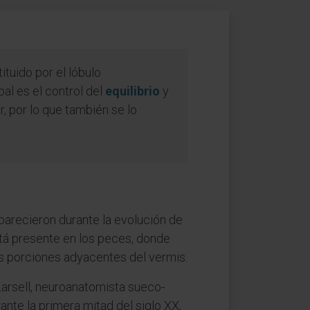
tituido por el lóbulo
pal es el control del
equilibrio
y
, por lo que también se lo
parecieron durante la evolución de
stá presente en los peces, donde
las porciones adyacentes del vermis.
of Larsell, neuroanatomista sueco-
nte la primera mitad del siglo XX,