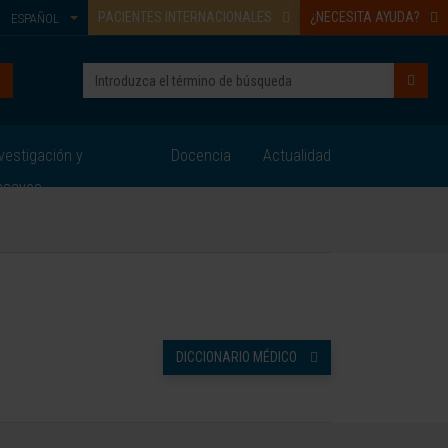
PACIENTES INTERNACIONALES
¿NECESITA AYUDA?
ESPAÑOL
vestigación y
Docencia
Actualidad
nsayos
DICCIONARIO MÉDICO