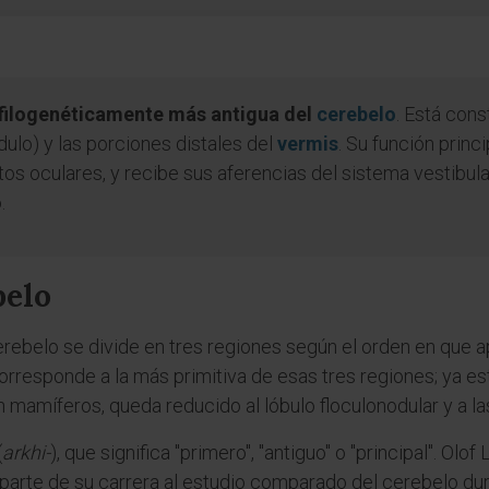
 filogenéticamente más antigua del
cerebelo
. Está cons
dulo) y las porciones distales del
vermis
. Su función princi
os oculares, y recibe sus aferencias del sistema vestibular
.
belo
ebelo se divide en tres regiones según el orden en que a
corresponde a la más primitiva de esas tres regiones; ya e
n mamíferos, queda reducido al lóbulo floculonodular y a 
(
arkhi-
), que significa "primero", "antiguo" o "principal". Ol
rte de su carrera al estudio comparado del cerebelo dura