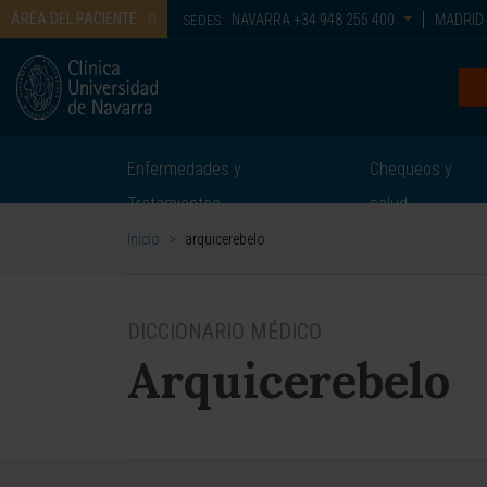
ÁREA DEL PACIENTE
NAVARRA
+34 948 255 400
MADRID
SEDES:
Enfermedades y
Chequeos y
Tratamientos
salud
Inicio
>
arquicerebelo
DICCIONARIO MÉDICO
Arquicerebelo