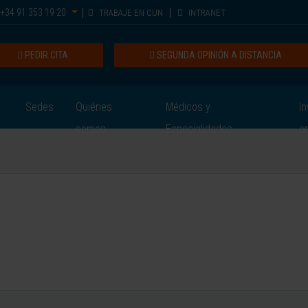
+34 91 353 19 20
TRABAJE EN CUN
INTRANET
PEDIR CITA
SEGUNDA OPINIÓN A DISTANCIA
Sedes
Quiénes
Médicos y
In
somos
Especialidades
e