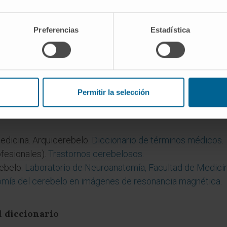
ar y sus conexiones vestibulares. La RANM acepta los dos 
Preferencias
Estadística
siona el arquicerebelo?
a es la
ataxia
vestibular: inestabilidad postural con tendenc
rante los movimientos de la cabeza. El signo de Romberg sue
Permitir la selección
 (como ciertos meduloblastomas) son una causa conocida d
dicina. Arquicerebelo.
Diccionario de términos médicos
.
fesionales).
Trastornos cerebelosos
.
rebelo.
Laboratorio de Neuroanatomía, Facultad de Medicin
mía del cerebelo en imágenes de resonancia magnética
.
l diccionario