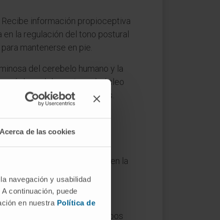
. Recibe información propioceptiva
 en la regulación del tono postural
d para mantenerse en pie.
uminosa del cerebelo humano y la
os núcleos del puente y el núcleo
odo de los miembros superiores.
Acerca de las cookies
cerebelo que apareció primero en la
 la navegación y usabilidad
. A continuación, puede
mación en nuestra
Política de
el término anatomofuncional. Ambos