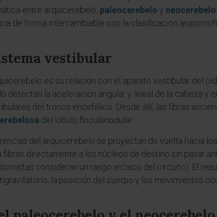
mática entre arquicerebelo,
paleocerebelo
y
neocerebelo
ia de forma intercambiable con la clasificación anatomofu
istema vestibular
uicerebelo es su relación con el aparato vestibular del oíd
ulo detectan la aceleración angular y lineal de la cabeza y 
stibulares del tronco encefálico. Desde allí, las fibras asc
cerebelosa
del lóbulo floculonodular.
rencias del arquicerebelo se proyectan de vuelta hacia los
a fibras directamente a los núcleos de destino sin pasar a
omistas consideran un rasgo arcaico del circuito). El resu
igravitatorio, la posición del cuerpo y los movimientos o
el paleocerebelo y el neocerebelo