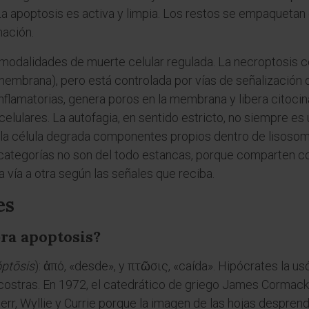
. La apoptosis es activa y limpia. Los restos se empaqueta
mación.
 modalidades de muerte celular regulada. La necroptosis 
embrana), pero está controlada por vías de señalización de
flamatorias, genera poros en la membrana y libera citocina
acelulares. La autofagia, en sentido estricto, no siempre e
la célula degrada componentes propios dentro de lisosoma
s categorías no son del todo estancas, porque comparten
 vía a otra según las señales que reciba.
es
ra apoptosis?
ptōsis
): ἀπό, «desde», y πτῶσις, «caída». Hipócrates la u
s costras. En 1972, el catedrático de griego James Cormack
Kerr, Wyllie y Currie porque la imagen de las hojas despren