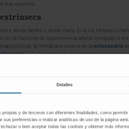
s tras isquemia.
 extrínseca
 morir desde dentro o desde fuera. En la vía intrínseca (ta
ivación de factores de supervivencia alteran el equilibrio en
roapoptóticas, la membrana externa de la
mitocondria
se
citocromo
c. Su presencia en el citoplasma activa una c
an la célula desde dentro cortando proteínas estructural
icia en la superficie celular. Ciertos receptores de la memb
Detalles
n
linfocito
u otra célula del sistema inmunitario, y transmiten
 caspasas iniciadoras. Las dos vías no funcionan como co
una señal extrínseca puede amplificarse reclutando la ma
aso, ocurre siempre en las mismas caspasas ejecutoras (so
s propias y de terceros con diferentes finalidades, como permitir
r sus preferencias o realizar analíticas de uso de la página web
s morfológicos visibles al microscopio.
 rechazar o bien aceptar todas las cookies y obtener más infor