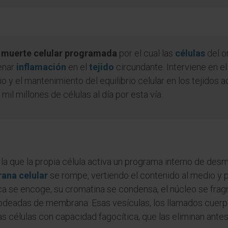
e muerte celular programada
por el cual las
células
del o
enar
inflamación
en el
tejido
circundante. Interviene en el
o y el mantenimiento del equilibrio celular en los tejidos 
mil millones de células al día por esta vía.
 la que la propia célula activa un programa interno de des
ana celular
se rompe, vertiendo el contenido al medio y 
ica se encoge, su cromatina se condensa, el núcleo se fra
odeadas de membrana. Esas vesículas, los llamados cuerp
as células con capacidad fagocítica, que las eliminan antes