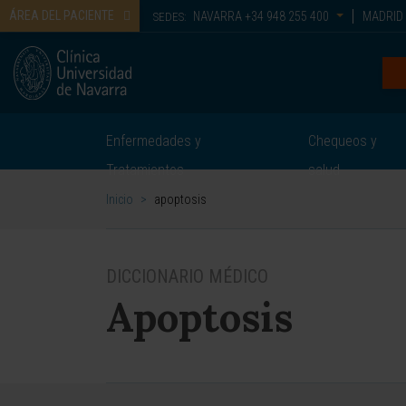
ÁREA DEL PACIENTE
NAVARRA
+34 948 255 400
MADRID
SEDES:
Enfermedades y
Chequeos y
Tratamientos
salud
Inicio
>
apoptosis
DICCIONARIO MÉDICO
Apoptosis