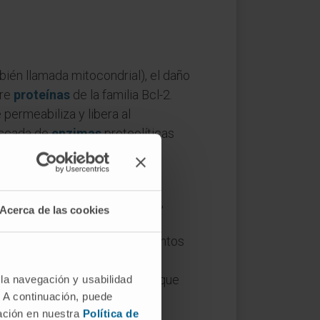
mbién llamada mitocondrial), el daño
tre
proteínas
de la familia Bcl-2.
 permeabiliza y libera al
ascada de
enzimas
proteolíticas
es, de reparación y de
rana (los receptores de muerte,
Acerca de las cookies
 esa instrucción al interior
mpartimentos estancos; hay puntos
quinaria mitocondrial. La
bre todo las caspasas 3 y 7), que
 la navegación y usabilidad
. A continuación, puede
mación en nuestra
Política de