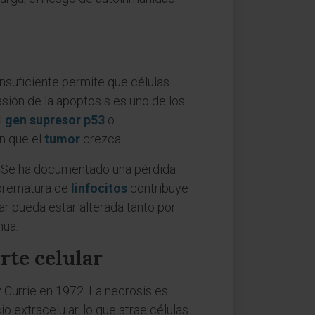
insuficiente permite que células
asión de la apoptosis es uno de los
l
gen supresor
p53
o
n que el
tumor
crezca.
a. Se ha documentado una pérdida
 prematura de
linfocitos
contribuye
r pueda estar alterada tanto por
nua.
rte celular
 y Currie en 1972. La necrosis es
o extracelular, lo que atrae células