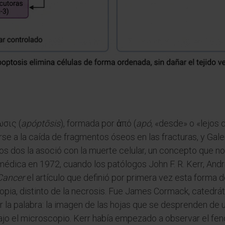
ωσις (
apóptōsis
), formada por ἀπό (
apó
, «desde» o «lejos 
se a la caída de fragmentos óseos en las fracturas, y Galen
os dos la asoció con la muerte celular, un concepto que no 
médica en 1972, cuando los patólogos John F. R. Kerr, Andre
 Cancer
el artículo que definió por primera vez esta forma 
pia, distinto de la necrosis. Fue James Cormack, catedrát
r la palabra: la imagen de las hojas que se desprenden de u
bajo el microscopio. Kerr había empezado a observar el fe