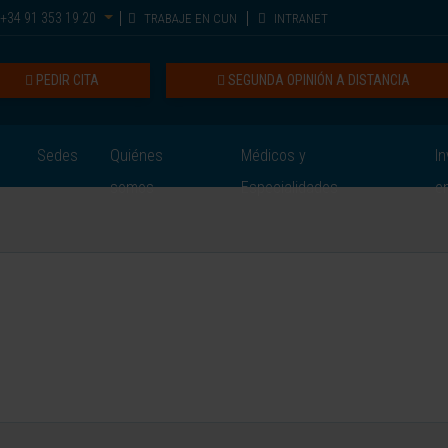
+34 91 353 19 20
TRABAJE EN CUN
INTRANET
PEDIR CITA
SEGUNDA OPINIÓN A DISTANCIA
Sedes
Quiénes
Médicos y
In
somos
Especialidades
e