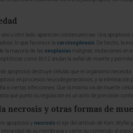
edad
ia uno u otro lado, aparecen consecuencias. Una apoptosis 
dose, lo que favorece la
carcinogénesis
. De hecho, la ev
e la mayoría de las
neoplasias
malignas: mutaciones en e
poptóticas como Bcl-2 anulan la señal de muerte y permite
o de apoptosis destruye células que el organismo necesit
ptosis en procesos neurodegenerativos, y la eliminación
a a ciertas infecciones. Que la misma vía de muerte celula
sta qué punto su regulación es un acto de precisión conti
la necrosis y otras formas de mue
tre apoptosis y
necrosis
el eje del artículo de Kerr, Wyllie
la integridad de su membrana y vierte su contenido al espaci