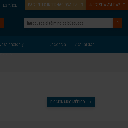
PACIENTES INTERNACIONALES
¿NECESITA AYUDA?
ESPAÑOL
vestigación y
Docencia
Actualidad
nsayos
DICCIONARIO MÉDICO