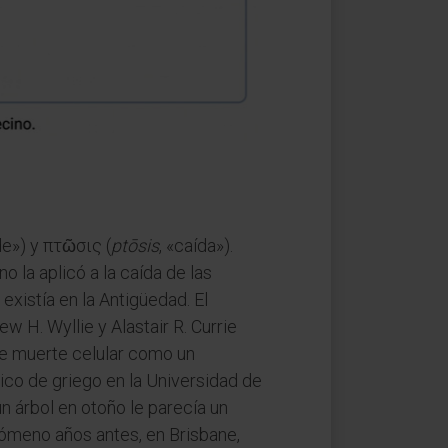
de») y πτῶσις (
ptōsis
, «caída»).
o la aplicó a la caída de las
existía en la Antigüedad. El
w H. Wyllie y Alastair R. Currie
de muerte celular como un
ico de griego en la Universidad de
n árbol en otoño le parecía un
nómeno años antes, en Brisbane,