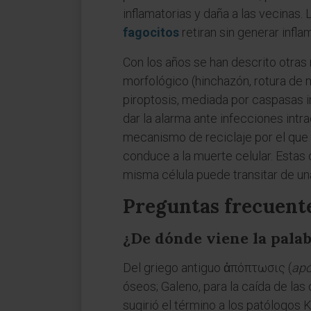
inflamatorias y daña a las vecinas
fagocitos
retiran sin generar infla
Con los años se han descrito otras
morfológico (hinchazón, rotura de m
piroptosis, mediada por caspasas in
dar la alarma ante infecciones intr
mecanismo de reciclaje por el que 
conduce a la muerte celular. Esta
misma célula puede transitar de una
Preguntas frecuent
¿De dónde viene la palab
Del griego antiguo ἀπόπτωσις (
apó
óseos; Galeno, para la caída de la
sugirió el término a los patólogos 