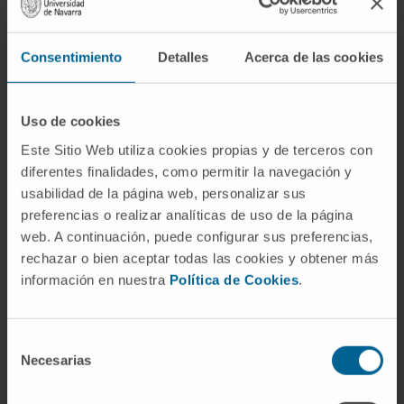
¿Se sigue usando el término
"aortograma"?
Consentimiento
Detalles
Acerca de las cookies
Sí, especialmente en el contexto de
procedimientos endovasculares. Cuando un
cardiólogo intervencionista o un cirujano
Uso de cookies
vascular realiza una angiografía
Este Sitio Web utiliza cookies propias y de terceros con
intraoperatoria de la aorta, las imágenes
diferentes finalidades, como permitir la navegación y
obtenidas siguen denominándose aortograma
usabilidad de la página web, personalizar sus
en los informes de procedimiento.
preferencias o realizar analíticas de uso de la página
web. A continuación, puede configurar sus preferencias,
Referencias
rechazar o bien aceptar todas las cookies y obtener más
información en nuestra
Política de Cookies
.
Biblioteca Nacional de Medicina de
Estados Unidos.
Angiografía aórtica
.
Selección
MedlinePlus, enciclopedia médica en
Necesarias
de
español.
consentimiento
Instituto Nacional del Corazón, los