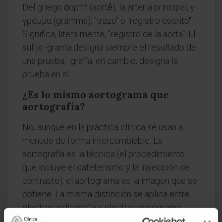
Del griego ἀορτή (aortḗ), la arteria principal, y
γράμμα (grámma), "trazo" o "registro escrito".
Significa, literalmente, "registro de la aorta". El
sufijo -grama designa siempre el resultado de
una prueba; -grafía, en cambio, designa la
prueba en sí.
¿Es lo mismo aortograma que
aortografía?
No, aunque en la práctica clínica se usan a
menudo de forma intercambiable. La
aortografía es la técnica (el procedimiento
que incluye el cateterismo y la inyección de
contraste); el aortograma es la imagen que se
obtiene. La misma distinción se aplica entre
electrocardiografía y electrocardiograma.