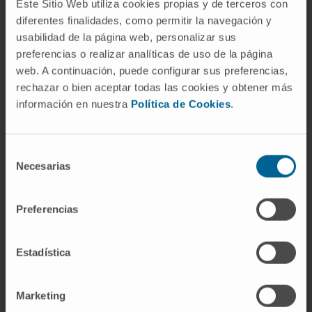
Este Sitio Web utiliza cookies propias y de terceros con
estado. La palabra aparece documentada en
diferentes finalidades, como permitir la navegación y
latín científico desde 1811. La misma raíz
usabilidad de la página web, personalizar sus
griega está presente en términos como
preferencias o realizar analíticas de uso de la página
hiposmia
,
parosmia
o
disosmia
, que
web. A continuación, puede configurar sus preferencias,
designan alteraciones distintas de la
rechazar o bien aceptar todas las cookies y obtener más
percepción olfatoria.
información en nuestra
Política de Cookies
.
¿Es lo mismo anosmia que
hiposmia?
Selección
Necesarias
de
No. La anosmia implica la abolición completa
consentimiento
del olfato; la hiposmia, solo una reducción. En
Preferencias
la práctica, ambas forman parte de un
espectro continuo y pueden coexistir con
otras alteraciones como la parosmia. La
Estadística
distinción importa porque el pronóstico y las
posibles causas no siempre coinciden.
Marketing