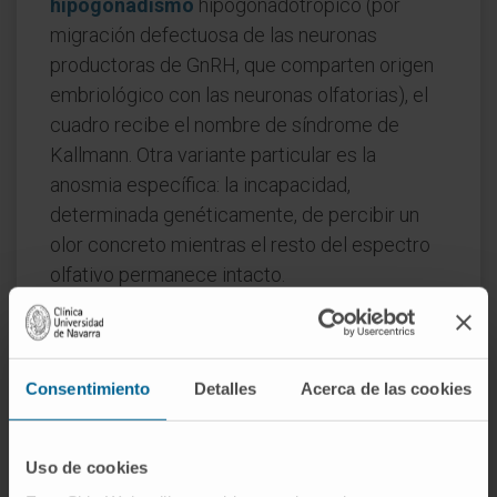
hipogonadismo
hipogonadotrópico (por
migración defectuosa de las neuronas
productoras de GnRH, que comparten origen
embriológico con las neuronas olfatorias), el
cuadro recibe el nombre de síndrome de
Kallmann. Otra variante particular es la
anosmia específica: la incapacidad,
determinada genéticamente, de percibir un
olor concreto mientras el resto del espectro
olfativo permanece intacto.
Preguntas frecuentes
¿De dónde viene la palabra
Consentimiento
Detalles
Acerca de las cookies
anosmia?
Del griego ἀν- (
an-
, «sin») y ὀσμή (
osmḗ
,
Uso de cookies
«olor»), con el sufijo -ία que indica cualidad o