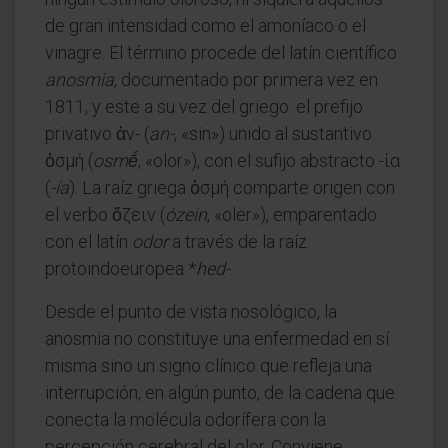
de gran intensidad como el amoníaco o el
vinagre. El término procede del latín científico
anosmia
, documentado por primera vez en
1811, y este a su vez del griego: el prefijo
privativo ἀν- (
an-
, «sin») unido al sustantivo
ὀσμή (
osmḗ
, «olor»), con el sufijo abstracto -ία
(
-ía
). La raíz griega ὀσμή comparte origen con
el verbo ὄζειν (
ózein
, «oler»), emparentado
con el latín
odor
a través de la raíz
protoindoeuropea *
hed-
.
Desde el punto de vista nosológico, la
anosmia no constituye una enfermedad en sí
misma sino un signo clínico que refleja una
interrupción, en algún punto, de la cadena que
conecta la molécula odorífera con la
percepción cerebral del olor. Conviene