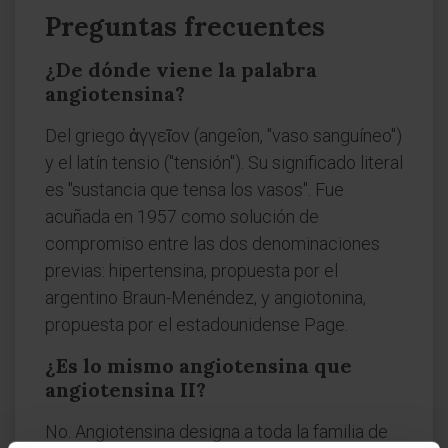
Preguntas frecuentes
¿De dónde viene la palabra
angiotensina?
Del griego ἀγγεῖον (angeîon, "vaso sanguíneo")
y el latín tensio ("tensión"). Su significado literal
es "sustancia que tensa los vasos". Fue
acuñada en 1957 como solución de
compromiso entre las dos denominaciones
previas: hipertensina, propuesta por el
argentino Braun-Menéndez, y angiotonina,
propuesta por el estadounidense Page.
¿Es lo mismo angiotensina que
angiotensina II?
No. Angiotensina designa a toda la familia de