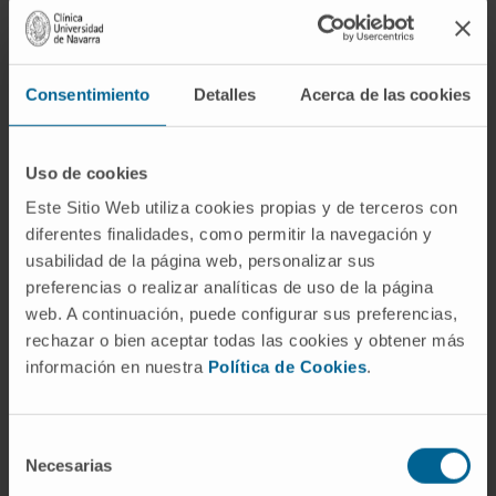
péptidos. La angiotensina II es uno de sus
miembros, aunque el más relevante desde el
punto de vista fisiológico porque concentra la
Consentimiento
Detalles
Acerca de las cookies
mayor parte de la actividad vasoconstrictora.
El uso coloquial tiende a confundirlos, sobre
todo en el contexto clínico, donde la
Uso de cookies
angiotensina II acapara la atención.
Este Sitio Web utiliza cookies propias y de terceros con
¿La angiotensina es una hormona?
diferentes finalidades, como permitir la navegación y
usabilidad de la página web, personalizar sus
Depende de a qué miembro nos refiramos. La
preferencias o realizar analíticas de uso de la página
angiotensina II circula por la sangre y actúa
web. A continuación, puede configurar sus preferencias,
rechazar o bien aceptar todas las cookies y obtener más
sobre órganos distantes, lo cual la convierte
información en nuestra
Política de Cookies
.
en una hormona en sentido estricto. La
angiotensina I, en cambio, funciona como un
intermediario enzimático sin actividad propia
Selección
significativa, de modo que difícilmente encaja
Necesarias
de
en la definición clásica de hormona. Y el