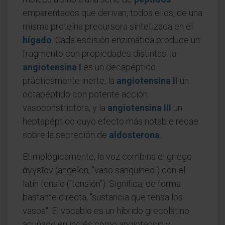
emparentados que derivan, todos ellos, de una
misma proteína precursora sintetizada en el
hígado
. Cada escisión enzimática produce un
fragmento con propiedades distintas: la
angiotensina I
es un decapéptido
prácticamente inerte, la
angiotensina II
un
octapéptido con potente acción
vasoconstrictora, y la
angiotensina III
un
heptapéptido cuyo efecto más notable recae
sobre la secreción de
aldosterona
.
Etimológicamente, la voz combina el griego
ἀγγεῖον (angeîon, "vaso sanguíneo") con el
latín tensio ("tensión"). Significa, de forma
bastante directa, "sustancia que tensa los
vasos". El vocablo es un híbrido grecolatino
acuñado en inglés como angiotensin y