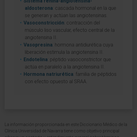
Sistema renina-angiotensina-
aldosterona
: cascada hormonal en la que
se generan y actúan las angiotensinas.
Vasoconstricción
: contracción del
músculo liso vascular, efecto central de la
angiotensina II.
Vasopresina
: hormona antidiurética cuya
liberación estimula la angiotensina II.
Endotelina
: péptido vasoconstrictor que
actúa en paralelo a la angiotensina II.
Hormona natriurética
: familia de péptidos
con efecto opuesto al SRAA.
La información proporcionada en este Diccionario Médico de la
Clínica Universidad de Navarra tiene como objetivo principal