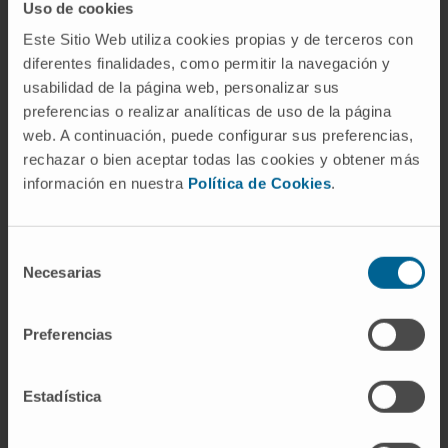
Uso de cookies
aspártico» designa la forma protonada
Este Sitio Web utiliza cookies propias y de terceros con
(HOOC-) y «aspartato» la forma disociada (-
diferentes finalidades, como permitir la navegación y
OOC⁻). En las sales y en los sistemas
usabilidad de la página web, personalizar sus
biológicos predomina la forma ionizada.
preferencias o realizar analíticas de uso de la página
web. A continuación, puede configurar sus preferencias,
Asparagina (Asn).
Es el amido del ácido
rechazar o bien aceptar todas las cookies y obtener más
aspártico: la cadena lateral de la asparagina
información en nuestra
Política de Cookies
.
tiene un grupo amida (-CO-NH₂) en lugar del
grupo carboxilo (-COOH) del aspartato. Se
obtienen una de la otra por amidación o
Selección
Necesarias
desamidación enzimática. La asparagina fue,
de
consentimiento
históricamente, la sustancia que se aisló
primero (1806), y el ácido aspártico el
Preferencias
derivado que se obtuvo por hidrólisis (1827).
Estadística
Ácido glutámico y glutamato.
El ácido
glutámico es el homólogo de cadena más