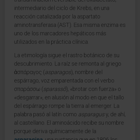
intermediario del ciclo de Krebs, en una
reacción catalizada por la aspartato
aminotransferasa (AST). Esa misma enzima es
uno de los marcadores hepáticos más
utilizados en la práctica clínica.
La etimología sigue el rastro botánico de su
descubrimiento. La raíz se remonta al griego
ἀσπάραγος (
asparagos
), nombre del
espárrago, voz emparentada con el verbo
σπαράσσω (
sparassō
), «brotar con fuerza» o
«desgarrar», en alusión al modo en que el tallo
del espárrago rompe la tierra al emerger. La
palabra pasó al latín como
asparagus
y, de ahí,
al castellano. El aminoácido recibe su nombre
porque deriva químicamente de la
asparagina
, una sustancia que en 1806 los