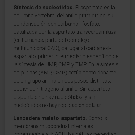
Síntesis de nucleótidos.
El aspartato es la
columna vertebral del anillo pirimidínico: su
condensación con carbamoil-fosfato,
catalizada por la aspartato transcarbamilasa
(en humanos, parte del complejo
multifuncional CAD), da lugar al carbamoil-
aspartato, primer intermediario específico de
la síntesis de UMP, CMP y TMP. En la síntesis
de purinas (AMP, GMP) actúa como donante
de un grupo amino en dos pasos distintos,
cediendo nitrógeno al anillo. Sin aspartato
disponible no hay nucleótidos, y sin
nucleótidos no hay replicación celular.
Lanzadera malato-aspartato.
Como la
membrana mitocondrial interna es
impermeable al NADH, las células necesitan