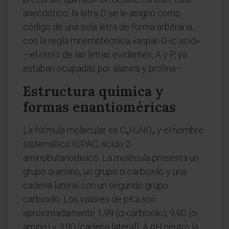
anecdótico: la letra D se le asignó como
código de una sola letra de forma arbitraria,
con la regla mnemotécnica «aspar-D-ic acid»
—el resto de las letras evidentes, A y P, ya
estaban ocupadas por alanina y prolina—.
Estructura química y
formas enantioméricas
La fórmula molecular es C₄H₇NO₄ y el nombre
sistemático IUPAC, ácido 2-
aminobutanodioico. La molécula presenta un
grupo α-amino, un grupo α-carboxilo y una
cadena lateral con un segundo grupo
carboxilo. Los valores de pKa son
aproximadamente 1,99 (α-carboxilo), 9,90 (α-
amino) y 3,90 (cadena lateral). A pH neutro la