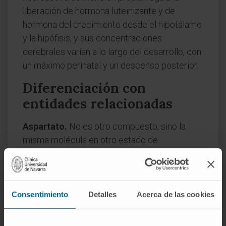
liberación de hormona luteinizante y de
hormona del crecimiento desde el hipotálamo
y la hipófisis, y sus concentraciones
cerebrales varían a lo largo del desarrollo, con
un máximo perinatal y un descenso posterior.
Diferenciación con
entidades relacionadas
Aspartato.
No es otro compuesto, sino la
misma molécula en otro estado de
protonación. A pH fisiológico, el grupo
carboxilo lateral del ácido aspártico cede su
protón y la molécula queda con carga
negativa: esa forma es el aspartato. En la
Consentimiento
Detalles
Acerca de las cookies
literatura científica los dos nombres se usan
indistintamente, pero estrictamente «ácido