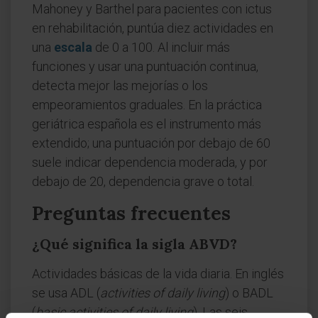
Mahoney y Barthel para pacientes con ictus
en rehabilitación, puntúa diez actividades en
una
escala
de 0 a 100. Al incluir más
funciones y usar una puntuación continua,
detecta mejor las mejorías o los
empeoramientos graduales. En la práctica
geriátrica española es el instrumento más
extendido; una puntuación por debajo de 60
suele indicar dependencia moderada, y por
debajo de 20, dependencia grave o total.
Preguntas frecuentes
¿Qué significa la sigla ABVD?
Actividades básicas de la vida diaria. En inglés
se usa ADL (
activities of daily living
) o BADL
(
basic activities of daily living
). Las seis