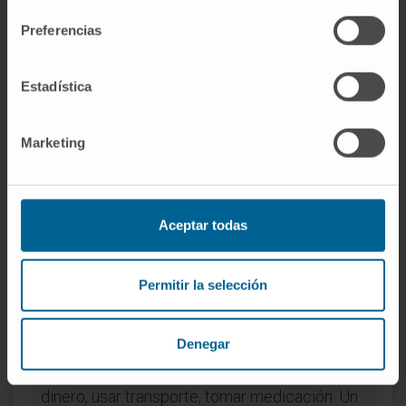
perdido funcionalidad, sea cual sea su edad:
tras un ictus, un traumatismo
Preferencias
craneoencefálico, una lesión medular o en el
curso de una enfermedad neurodegenerativa.
Estadística
Lo que ocurre es que la pérdida de ABVD es
mucho más frecuente a partir de los 75 o 80
Marketing
años, y por eso el concepto se asocia sobre
todo con la geriatría.
¿ABVD y AIVD son lo mismo?
Aceptar todas
Son conceptos distintos. Las ABVD son las
tareas de autocuidado más elementales
Permitir la selección
(comer, lavarse, vestirse). Las AIVD —
actividades instrumentales de la vida diaria—
Denegar
son tareas más complejas que requieren
capacidad organizativa: cocinar, manejar
dinero, usar transporte, tomar medicación. Un