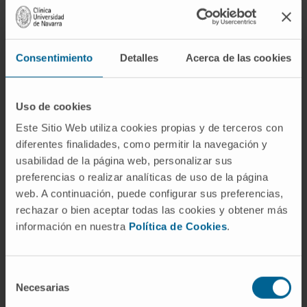
actividades que se incluyen habitualmente
son: alimentación, baño, vestido, uso del
retrete, movilidad (transferencias) y
Consentimiento
Detalles
Acerca de las cookies
continencia.
¿Quién inventó el concepto?
Uso de cookies
Sidney Katz, geriatra del hospital Benjamin
Este Sitio Web utiliza cookies propias y de terceros con
Rose de Cleveland, a principios de los años
diferentes finalidades, como permitir la navegación y
usabilidad de la página web, personalizar sus
cincuenta. El índice de Katz se publicó
preferencias o realizar analíticas de uso de la página
formalmente en 1963 y fue el primer
web. A continuación, puede configurar sus preferencias,
instrumento estandarizado para medir la
rechazar o bien aceptar todas las cookies y obtener más
independencia funcional de un paciente.
información en nuestra
Política de Cookies
.
¿Las ABVD solo se evalúan en
personas mayores?
Selección
Necesarias
No. Se evalúan en cualquier paciente que haya
de
consentimiento