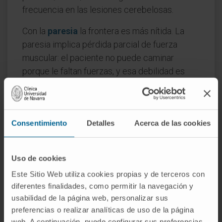
frecuencia en las lesiones cerebelosas.
Con la
paresia
la frontera es más nítida. La
paresia implica pérdida parcial de fuerza
muscular: el paciente no puede caminar
porque le faltan fuerzas, y esa debilidad es
objetivable en la exploración tanto de pie
como acostado. En la abasia funcional, por el
contrario, la fuerza está conservada fuera del
Consentimiento
Detalles
Acerca de las cookies
contexto de la marcha, que es justamente lo
que desconcierta al observador no
familiarizado con los trastornos neurológicos
Uso de cookies
funcionales.
Este Sitio Web utiliza cookies propias y de terceros con
Preguntas frecuentes
diferentes finalidades, como permitir la navegación y
usabilidad de la página web, personalizar sus
¿De dónde viene la palabra abasia?
preferencias o realizar analíticas de uso de la página
web. A continuación, puede configurar sus preferencias,