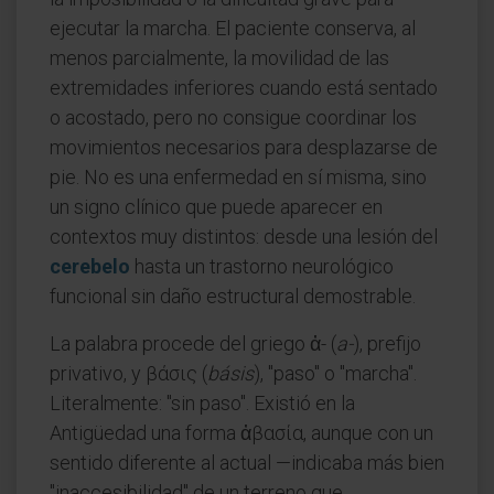
ejecutar la marcha. El paciente conserva, al
menos parcialmente, la movilidad de las
extremidades inferiores cuando está sentado
o acostado, pero no consigue coordinar los
movimientos necesarios para desplazarse de
pie. No es una enfermedad en sí misma, sino
un signo clínico que puede aparecer en
contextos muy distintos: desde una lesión del
cerebelo
hasta un trastorno neurológico
funcional sin daño estructural demostrable.
La palabra procede del griego ἀ- (
a-
), prefijo
privativo, y βάσις (
básis
), "paso" o "marcha".
Literalmente: "sin paso". Existió en la
Antigüedad una forma ἀβασία, aunque con un
sentido diferente al actual —indicaba más bien
"inaccesibilidad" de un terreno que