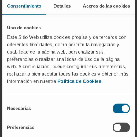
propio frigorífico en la parte baja. Nunca se
Consentimiento
Detalles
Acerca de las cookies
deben descongelar en un sitio caliente o
debajo de un chorro de agua.
Las piezas grandes de carne pueden
Uso de cookies
comenzar a descongelarse fuera del
Este Sitio Web utiliza cookies propias y de terceros con
frigorífico en un lugar fresco y aireado y,
diferentes finalidades, como permitir la navegación y
cuando la parte externa está descongelada,
usabilidad de la página web, personalizar sus
deben terminar de descongelarse en el
preferencias o realizar analíticas de uso de la página
web. A continuación, puede configurar sus preferencias,
frigorífico.
rechazar o bien aceptar todas las cookies y obtener más
Los productos deben colocarse en un
información en nuestra
Política de Cookies
.
recipiente impermeable y limpio para evitar
que los líquidos se pongan en contacto con
otros alimentos.
Selección
Las verduras y hortalizas se pueden cocinar
Necesarias
de
directamente sin descongelarse, mientras
consentimiento
que carnes y pescados deben ser
Preferencias
previamente descongelados, cocinarlos