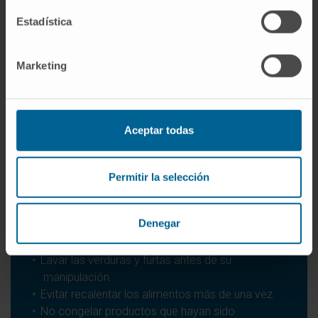
bien y ser consumidos cuanto antes.
Estadística
Marketing
Consejos generales
Aceptar todas
Lavarse las manos frecuentemente con agua
caliente y jabón y siempre antes de manipular
cualquier alimento.
Permitir la selección
Lavar los utensilios de cocina con agua y jabón
inmediatamente después de su uso y
Denegar
conservarlos en un lugar adecuado.
Mantener limpia y aireada la cocina.
Lavar las verduras y furtas antes de su
manipulación.
Evitar recalentar los alimentos más de una vez.
No congelar productos que hayan sido