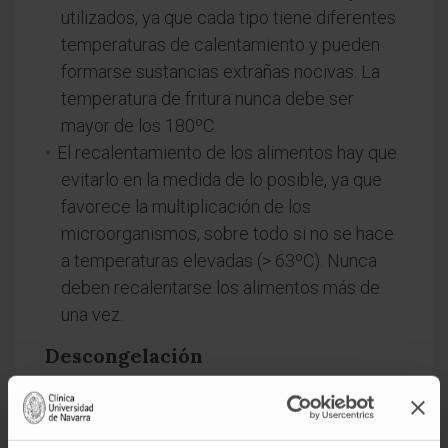
utilizados, ya que cada tipo tiene diferentes
temperaturas de calentamiento y pueden
formarse sustancias extrañas nocivas. La
temperatura de fritura nunca debe ser
mayor de los 180ºC.
El recalentamiento de los alimentos hay que
evitarlo en la medida de lo posible, ya que
favorece la multiplicación de los
microorganismos, sobre todo si no se hace
a temperaturas elevadas (> 63ºC). Nunca
deben recalentarse los alimentos más de
una vez.
Descongelación
Es muy importante que se haga
correctamente. El lugar más idóneo es el