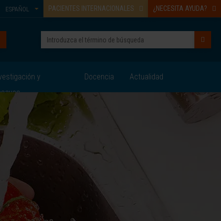
PACIENTES INTERNACIONALES
¿NECESITA AYUDA?
ESPAÑOL
vestigación y
Docencia
Actualidad
nsayos