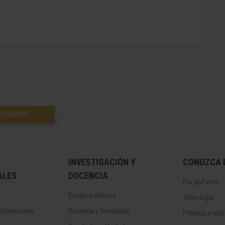
SCRIBIRSE
INVESTIGACIÓN Y
CONOZCA L
ALES
DOCENCIA
Por qué venir
Ensayos clínicos
Tecnología
rofesionales
Docencia y formación
Premios y rec