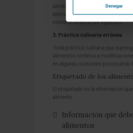
alimentos. En este grupo se encue
Denegar
alteraciones en las propiedades ex
intoxicaciones al ser ingeridos.
3. Práctica culinaria errónea
Toda práctica culinaria que supong
alimentos conlleva a modificacione
en algunas ocasiones provocando la
Etiquetado de los aliment
El etiquetado es la información qu
alimento.
Información que debe 
alimentos