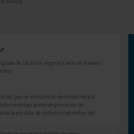
la calidad.
s?
ógicas de carácter vegetal y animal. Pueden
ismos:
zimas que se encuentran de modo natural
. Estos enzimas aceleran procesos de
ndo la pérdida de distintos nutrientes del
 también ocurren pérdidas de agua,