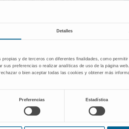
secación y cambios de color, por ejemplo
dos estos procesos conducen a
almente pérdida de vitaminas y también
 externas de los alimentos, como son el
Detalles
.
anismos
s propias y de terceros con diferentes finalidades, como permitir
ligrosas por sus consecuencias y porque
r sus preferencias o realizar analíticas de uso de la página web
iones a simple vista. Las bacterias que
 rechazar o bien aceptar todas las cookies y obtener más infor
son muy numerosas.
iales y algunas son útiles para la producción
 vinagre... Las bacterias que sí que
Preferencias
Estadística
tituir un verdadero peligro para la salud,
sonas con el sistema inmunitario débil.
smos que contaminan frecuentemente los