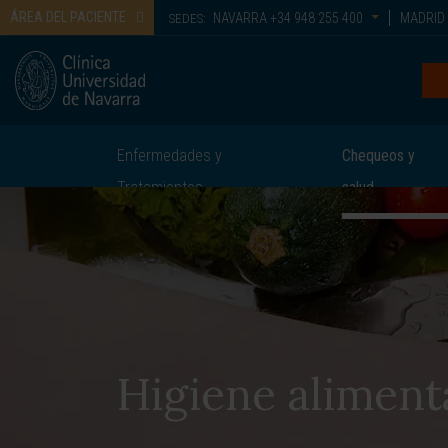
ÁREA DEL PACIENTE
NAVARRA
+34 948 255 400
MADRID
SEDES:
Enfermedades y
Chequeos y
Tratamientos
salud
Higiene aliment