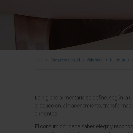
Inicio
>
Chequeos y salud
>
Vida sana
>
Nutrición
>
La higiene alimentaria se define, según l
producción, almacenamiento, transformación
alimentos.
El consumidor debe saber elegir y recono