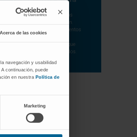
Mantener limpia y aireada la
cocina.
Lavar las verduras y furtas
antes de su manipulación.
Evitar recalentar los alimentos
Acerca de las cookies
más de una vez.
No congelar productos que
hayan sido descongelados.
 la navegación y usabilidad
. A continuación, puede
mación en nuestra
Política de
Marketing